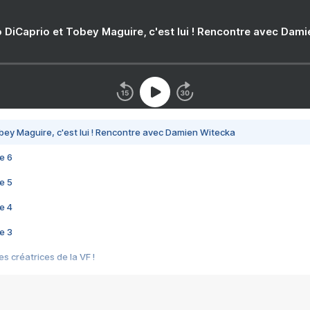
 DiCaprio et Tobey Maguire, c'est lui ! Rencontre avec Dam
bey Maguire, c'est lui ! Rencontre avec Damien Witecka
e 6
e 5
e 4
e 3
s créatrices de la VF !
e 2
e 1