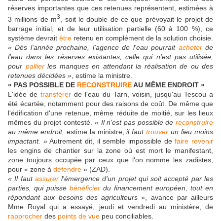
réserves importantes que ces retenues représentent, estimées à
3
3 millions de m
, soit le double de ce que prévoyait le projet de
barrage initial, et de leur utilisation partielle (60 à 100 %), ce
système devrait
être
retenu en complément de la solution choisie.
« Dès l'année prochaine, l'agence de l'eau pourrait
acheter
de
l'eau dans les réserves existantes, celle qui n'est pas utilisée,
pour
pallier
les manques en attendant la réalisation de ou des
retenues décidées »
, estime la ministre.
« PAS POSSIBLE DE
RECONSTRUIRE
AU MÊME ENDROIT »
L'idée de
transférer
de l'eau du Tarn, voisin, jusqu'au Tescou a
été écartée, notamment pour des raisons de coût. De même que
l'édification d'une retenue, même réduite de moitié, sur les lieux
mêmes du projet contesté.
« Il n'est pas possible de
reconstruire
au même endroit,
estime la ministre,
il faut
trouver
un lieu moins
impactant. »
Autrement dit, il semble impossible de
faire
revenir
les engins de chantier sur la zone où est mort le manifestant,
zone toujours occupée par ceux que l'on nomme les zadistes,
pour « zone à
défendre
» (ZAD).
« Il faut
assurer
l'émergence d'un projet qui soit accepté par les
parties, qui puisse
bénéficier
du financement européen, tout en
répondant aux besoins des agriculteurs
», avance par ailleurs
Mme Royal qui a essayé, jeudi et vendredi au ministère, de
rapprocher
des
points de vue
peu conciliables.