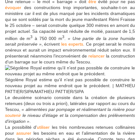
Une retenue – le mot « barrage » doit
être
évité pour ne pas
évoquer
des constructions trop importantes, souhaite-t-on au
ministère car il est de plus marqué par les incidents dramatiques
qui se sont soldés par la mort du jeune manifestant Rémi Fraisse
le 25 octobre – serait construite quelque 300 mètres en amont du
projet actuel. Sa capacité serait réduite de moitié, passant de 1,5
3
3
million de m
à 750 000 m
.
« Une partie de la zone humide
serait préservée »
, écrivent
les experts
. Ce projet serait le moins
onéreux et aurait un impact environnemental réduit selon eux. Il
présenterait néanmoins l'inconvénient de
relancer
la construction
d'un barrage sur le cours même du Tescou.
Ségolène Royal estime qu'il n'est pas possible de construire le
nouveau projet au même endroit que le précédent. | MATHIEU
PATTIER/SIPA/MATHIEU PATTIER/SIPA
Le deuxième scénario consiste dans la création de plusieurs
retenues (deux ou trois a priori), latérales par rapport au cours du
Tescou,
« alimentées par pompage et réalimentant la rivière pour
soutenir
le niveau d'étiage et la compensation des prélèvements
d'irrigation »
.
La possibilité d'
utiliser
les très nombreuses retenues collinaires
pour
assurer
les besoins en eau et l'alimentation de la rivière
dans les périodes sèches a été évoquée. Compte tenu des