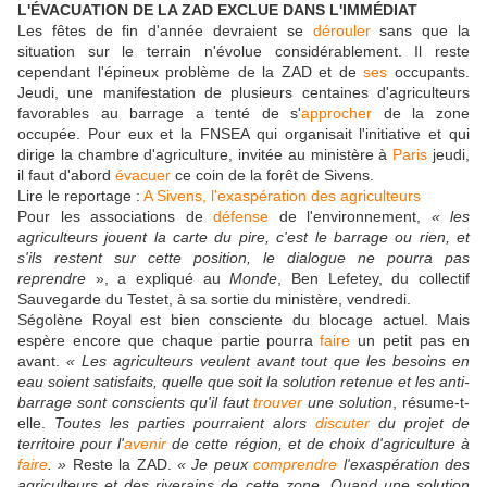
L'ÉVACUATION DE LA ZAD EXCLUE DANS L'IMMÉDIAT
Les fêtes de fin d'année devraient se
dérouler
sans que la
situation sur le terrain n'évolue considérablement. Il reste
cependant l'épineux problème de la ZAD et de
ses
occupants.
Jeudi, une manifestation de plusieurs centaines d'agriculteurs
favorables au barrage a tenté de s'
approcher
de la zone
occupée. Pour eux et la FNSEA qui organisait l'initiative et qui
dirige la chambre d'agriculture, invitée au ministère à
Paris
jeudi,
il faut d'abord
évacuer
ce coin de la forêt de Sivens.
Lire le reportage :
A Sivens, l'exaspération des agriculteurs
Pour les associations de
défense
de l'environnement,
« les
agriculteurs jouent la carte du pire, c'est le barrage ou rien, et
s'ils restent sur cette position, le dialogue ne pourra pas
reprendre
», a expliqué au
Monde
, Ben Lefetey, du collectif
Sauvegarde du Testet, à sa sortie du ministère, vendredi.
Ségolène Royal est bien consciente du blocage actuel. Mais
espère encore que chaque partie pourra
faire
un petit pas en
avant.
« Les agriculteurs veulent avant tout que les besoins en
eau soient satisfaits, quelle que soit la solution retenue et les anti-
barrage sont conscients qu'il faut
trouver
une solution
, résume-t-
elle.
Toutes les parties pourraient alors
discuter
du projet de
territoire pour l'
avenir
de cette région, et de choix d'agriculture à
faire
. »
Reste la ZAD.
« Je peux
comprendre
l'exaspération des
agriculteurs et des riverains de cette zone. Quand une solution