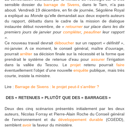
sensible dossier du
barrage de Sivens
, dans le Tarn, n'a pas
abouti. Vendredi 19 décembre, en fin de journée, Ségolène Royal
a expliqué au
Monde
qu'elle demandait aux deux experts auteurs
du rapport, débattu dans le cadre de la mission de dialogue
instaurée début novembre, de
«
retourner
sur place dans les dix
premiers jours de janvier pour
compléter
,
peaufiner
leur rapport
».
Ce nouveau travail devrait
déboucher
sur un rapport
« définitif »
,
mi-janvier. A ce moment, le conseil général, maître d'ouvrage,
pourrait
arrêter
sa décision finale sur la nécessité et la forme que
prendrait le système de retenue d'eau pour
assurer
l'irrigation
dans la vallée du Tescou. Le
projet
retenu pourrait
faire
éventuellement l'objet d'une nouvelle
enquête
publique, mais très
courte, insiste la ministre.
Lire :
Barrage de Sivens : le projet peut-il s'arrêter ?
DES « RETENUES » PLUTÔT QUE DES « BARRAGES »
Deux des cinq scénarios présentés initialement par les deux
auteurs, Nicolas Forray et Pierre-Alain Roche du Conseil général
de l'environnement et du
développement durable
(CGEDD),
semblent
avoir
la faveur du ministère.