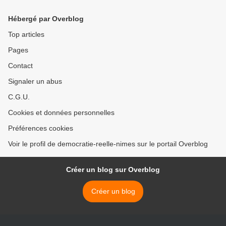
parlementaire démontre
que la réduction du temps
Hébergé par Overblog
de travail en 2000 a permis
la création massive
Top articles
d’emplois >
Pages
Contact
Signaler un abus
C.G.U.
Cookies et données personnelles
Préférences cookies
Voir le profil de democratie-reelle-nimes sur le portail Overblog
Créer un blog sur Overblog
Créer un blog