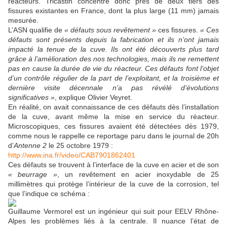
réacteurs. Tricastin concentre donc près de deux tiers des
fissures existantes en France, dont la plus large (11 mm) jamais
mesurée.
L’ASN qualifie de
« défauts sous revêtement »
ces fissures.
« Ces
défauts sont présents depuis la fabrication et ils n’ont jamais
impacté la tenue de la cuve. Ils ont été découverts plus tard
grâce à l’amélioration des nos technologies, mais ils ne remettent
pas en cause la durée de vie du réacteur. Ces défauts font l’objet
d’un contrôle régulier de la part de l’exploitant, et la troisième et
dernière visite décennale n’a pas révélé d’évolutions
significatives »
, explique Olivier Veyret.
En réalité, on avait connaissance de ces défauts dès l’installation
de la cuve, avant même la mise en service du réacteur.
Microscopiques, ces fissures avaient été détectées dès 1979,
comme nous le rappelle ce reportage paru dans le journal de 20h
d’
Antenne 2
le 25 octobre 1979 :
http://www.ina.fr/video/CAB7901862401
Ces défauts se trouvent à l’interface de la cuve en acier et de son
« beurrage »
, un revêtement en acier inoxydable de 25
millimètres qui protège l’intérieur de la cuve de la corrosion, tel
que l’indique ce schéma :
Guillaume Vermorel est un ingénieur qui suit pour EELV Rhône-
Alpes les problèmes liés à la centrale. Il nuance l’état de