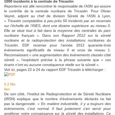
1000 incidents à la centrale de Tricastin
Reporterre
est allé rencontrer le responsable de l’ASN qui assure
le contrôle de la centrale nucléaire de Tricastin. Pour Olivier
Veyret, adjoint au chef de division Sûreté de l’ASN à Lyon,
« Tricastin comptabilise à peu près 50 incidents par an recensés
sur l’échelle de l’INES, dont une dizaine supérieure au niveau 0.
Elle se situe tout à fait dans la moyenne des centrales du parc
nucléaire français »
. Dans son
Rapport 2012 sur la sûreté
nucléaire et la radioprotection des installations nucléaires du
Tricastin
, EDF recense pour l’année 2012 quarante-trois
événements significatifs de niveau 0 et onze de niveau 1.
Reconnaissant
« une augmentation des événements classés côté
sûreté »
, l’exploitant précise à la phrase suivante que
« ces
écarts n’ont eu aucune conséquence réelle sur la sûreté »
.
Voir ici, pages 22 à 24 du rapport EDF Tricastin à télécharger :
lien
De son côté, l’Institut de Radioprotection et de Sûreté Nucléaire
(IRSN) explique que le nombre d’événements déclarés ne fait
pas la dangerosité.
« En matière industrielle, il y a toujours des
événements, c’est normal. Il faut justement s’en servir pour
améliorer notre connaissance sur la sûreté des installations. Ce