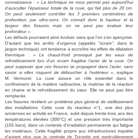
connaissance :
« La technique ne nous permet pas aujourd’hui
d’ausculter l’épaisseur totale de la cuve, qui fait plus de 20 cm.
On peut seulement contrôler les 3 premiers centimètres de
profondeur, par ultra-sons. On connaît donc la hauteur et la
largeur des fissures mais on ne peut pas évaluer leur
profondeur »
.
Les défauts pourraient ainsi évoluer sans que l’on s’en aperçoive.
D’autant que les arrêts d’urgence (appelés
"scram"
, dans le
jargon technique) ont tendance à accroître les effets de dilatation
thermique :
« Le chaud-froid provoqué par les eaux de
refroidissement lors d’un scram fragilise l’acier de la cuve. On
peut supposer que ces fissures se propagent dans l’acier, sans
savoir si elles risquent de déboucher à l’extérieur »
, explique
M. Vermorel. La cuve assure un rôle essentiel dans le
confinement de la matière radioactive, la maitrise de la réaction
en chaine et le refroidissement du cœur. Elle ne peut pas être
remplacée.
Les fissures révèlent un problème plus général de vieillissement
des installations. Cette cuve du réacteur n°1, une des plus
anciennes en activité en France, subit depuis trente-trois ans des
températures élevées (300°C) et une pression très importante
(155 bars), dans un contexte d’irradiation permanente qui fatigue
les matériaux. Cette fragilité propre aux infrastructures inquiète
d’autant plus que la centrale de Tricastin est particulièrement