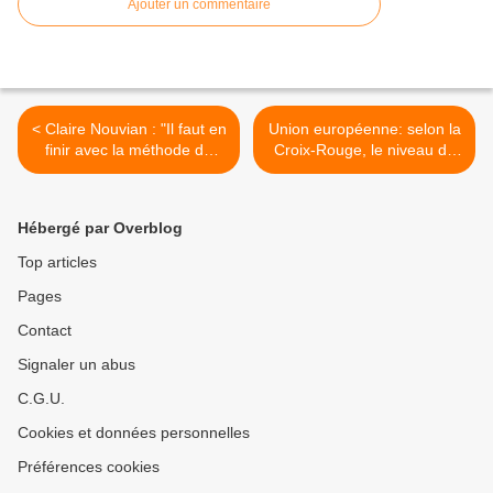
Ajouter un commentaire
< Claire Nouvian : "Il faut en
Union européenne: selon la
finir avec la méthode de
Croix-Rouge, le niveau de
pêche la plus destructrice
pauvreté est proche de
de l’histoire" - Le Parlement
celui de la Seconde Guerre
européen a rejeté le
Mondiale >
Hébergé par Overblog
réglement visant à interdire
le chalutage profond
Top articles
Pages
Contact
Signaler un abus
C.G.U.
Cookies et données personnelles
Préférences cookies