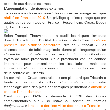
exposée aux risques externes.
L’accumulation de risques externes
Tricastin a été classé en zone 3 lors du dernier zonage sismique
réalisé en France en 2010
. Un privilège qui n’est partagé que par
quatre autres centrales en France : Fessenheim, Cruas, Bugey
et, donc, Tricastin.
Selon François Thouvenot, qui a étudié les risques sismiques
dans le Tricastin pour l’Institut des sciences de la Terre,
la région
présente une sismicité particulière
, dite en
« essaim »
. Les
séismes, certes de faible magnitude, durent plus longtemps qu’un
séisme instantané, même si c’est avec la même intensité et des
foyers de faible profondeur. Or la profondeur est une donnée
importante pour dimensionner les installations, mais ces
informations n’étaient pas connues au moment de la construction
de la centrale de Tricastin.
La centrale de Cruas, construite dix ans plus tard que Tricastin à
trente km au nord de celle-ci, s’est basée sur une autre
technologie avec des plots antisismiques permettant d’
amortir le
choc de l’onde sismique
.
C’est pourquoi l’ASN a demandé à EDF des études
complémentaires sur
« la tenue au séisme de certains
équipements »
lors de sa dernière visite décennale à Tricastin
.