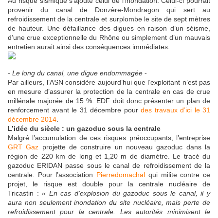
Au risque sismique s’ajoute celui de l’inondation. Celui-ci pourrait
provenir du canal de Donzère-Mondragon qui sert au
refroidissement de la centrale et surplombe le site de sept mètres
de hauteur. Une défaillance des digues en raison d’un séisme,
d’une crue exceptionnelle du Rhône ou simplement d’un mauvais
entretien aurait ainsi des conséquences immédiates.
-
Le long du canal, une digue endommagée
-
Par ailleurs, l’ASN considère aujourd’hui que l’exploitant n’est pas
en mesure d’assurer la protection de la centrale en cas de crue
millénale majorée de 15 %. EDF doit donc présenter un plan de
renforcement avant le 31 décembre pour
des travaux d’ici le 31
décembre 2014
.
L’idée du siècle : un gazoduc sous la centrale
Malgré l’accumulation de ces risques préoccupants, l’entreprise
GRT Gaz
projette de construire un nouveau gazoduc dans la
région de 220 km de long et 1,20 m de diamètre. Le tracé du
gazoduc ERIDAN passe sous le canal de refroidissement de la
centrale. Pour l’association
Pierredomachal
qui milite contre ce
projet, le risque est double pour la centrale nucléaire de
Tricastin :
« En cas d’explosion du gazoduc sous le canal, il y
aura non seulement inondation du site nucléaire, mais perte de
refroidissement pour la centrale. Les autorités minimisent le