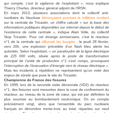
qui compte, c’est la vigilance de l’exploitant »
, nous explique
Thierry Charles, directeur général adjoint de l’IRSN
En mars 2013, plusieurs associations dont le collectif anti-
nucléaire du Vaucluse
dénonçaient pourtant le millième incident
sur la centrale de Tricastin, un chiffre calculé
« sur la base des
informations publiques disponibles sur internet depuis le début de
l’existence de cette centrale »
, indique Alain Volle, du collectif
Stop Tricastin. Pour cet étrange anniversaire, c’est le réacteur
n°1 de la centrale qui
alllumait les bougies
: le jeudi 28 février,
vers 20h, une explosion précédée d’un flash bleu alerte les
autorités. Selon l’exploitant,
« un parafoudre de la ligne électrique
de 225 000 volts, située après le poste de transformation
principal de l’unité de production n°1 s’est rompu, provoquant
l’interruption de l’évacuation d’énergie vers le réseau électrique »
.
Mais les incidents à répétition ne représentent qu’un volet des
enjeux de sûreté que pose le site du Tricastin.
Championne de France des fissures
En 1999, lors de la seconde visite décennale (VD2) du réacteur
n°1, des fissures sont mesurées dans la cuve de confinement du
réacteur, au niveau de la zone de cœur, qui est par définition la
plus soumise au bombardement neutronique. On en compte
précisément vingt, alors que l’ensemble du parc nucléaire
français en dénombre trente-trois au total, réparties sur neuf