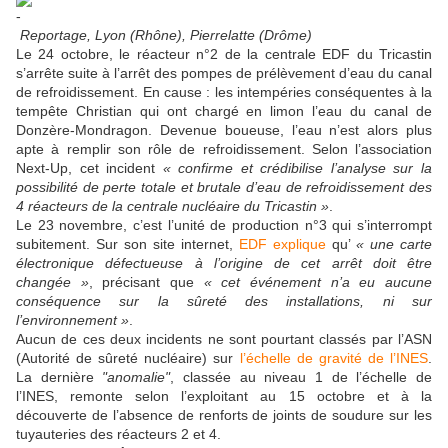
Reportage, Lyon (Rhône), Pierrelatte (Drôme)
Le 24 octobre, le réacteur n°2 de la centrale EDF du Tricastin
s’arrête suite à l’arrêt des pompes de prélèvement d’eau du canal
de refroidissement. En cause : les intempéries conséquentes à la
tempête Christian qui ont chargé en limon l’eau du canal de
Donzère-Mondragon. Devenue boueuse, l’eau n’est alors plus
apte à remplir son rôle de refroidissement. Selon l’association
Next-Up, cet incident
« confirme et crédibilise l’analyse sur la
possibilité de perte totale et brutale d’eau de refroidissement des
4 réacteurs de la centrale nucléaire du Tricastin »
.
Le 23 novembre, c’est l’unité de production n°3 qui s’interrompt
subitement. Sur son site internet,
EDF explique
qu’
« une carte
électronique défectueuse à l’origine de cet arrêt doit être
changée »
, précisant que
« cet événement n’a eu aucune
conséquence sur la sûreté des installations, ni sur
l’environnement »
.
Aucun de ces deux incidents ne sont pourtant classés par l’ASN
(Autorité de sûreté nucléaire) sur
l’échelle de gravité de l’INES
.
La dernière
"anomalie"
, classée au niveau 1 de l’échelle de
l’INES, remonte selon l’exploitant au 15 octobre et à la
découverte de l’absence de renforts de joints de soudure sur les
tuyauteries des réacteurs 2 et 4.