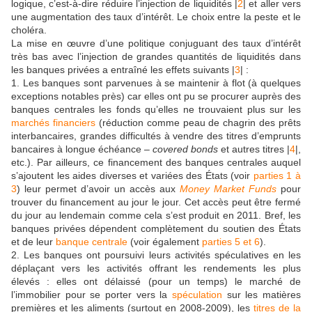
logique, c’est-à-dire réduire l’injection de liquidités |
2
| et aller vers
une augmentation des taux d’intérêt. Le choix entre la peste et le
choléra.
La mise en œuvre d’une politique conjuguant des taux d’intérêt
très bas avec l’injection de grandes quantités de liquidités dans
les banques privées a entraîné les effets suivants |
3
| :
1. Les banques sont parvenues à se maintenir à flot (à quelques
exceptions notables près) car elles ont pu se procurer auprès des
banques centrales les fonds qu’elles ne trouvaient plus sur les
marchés financiers
(réduction comme peau de chagrin des prêts
interbancaires, grandes difficultés à vendre des titres d’emprunts
bancaires à longue échéance –
covered bonds
et autres titres |
4
|,
etc.). Par ailleurs, ce financement des banques centrales auquel
s’ajoutent les aides diverses et variées des États (voir
parties 1 à
3
) leur permet d’avoir un accès aux
Money Market Funds
pour
trouver du financement au jour le jour. Cet accès peut être fermé
du jour au lendemain comme cela s’est produit en 2011. Bref, les
banques privées dépendent complètement du soutien des États
et de leur
banque centrale
(voir également
parties 5 et 6
).
2. Les banques ont poursuivi leurs activités spéculatives en les
déplaçant vers les activités offrant les rendements les plus
élevés : elles ont délaissé (pour un temps) le marché de
l’immobilier pour se porter vers la
spéculation
sur les matières
premières et les aliments (surtout en 2008-2009), les
titres de la