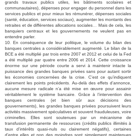
grands travaux publics utiles, les bâtiments scolaires et
communautaires), dépenses pour engager du personnel dans les
services publics et pour mieux les rémunérer, dépenses sociales
(santé, éducation, services sociaux), augmenter les montants des
retraites et de différentes allocations sociales… Mais de cela, les
banquiers centraux et les gouvernements ne veulent pas en
entendre parler.
10. En conséquence de leur politique, le volume du bilan des
banques centrales a considérablement augmenté. Le bilan de la
BCE a été multiplié par trois entre 2007 et 2012 et celui de la Fed
a été multiplié par quatre entre 2006 et 2014. Cette croissance
énorme sur une période courte a servi à maintenir intacte la
puissance des grandes banques privées sans pour autant sortir
les économies concernées de la crise. C’est ce qu’indiquent
clairement les points précédents. Au-delà des effets d’annonce,
aucune mesure radicale n’a été mise en œuvre pour assainir
véritablement le système bancaire. Grâce à l’intervention des
banques centrales (et bien sûr aux décisions des
gouvernements), les grandes banques privées poursuivent leurs
activités massivement spéculatives et souvent frauduleuses, voire
criminelles. Elles sont soutenues par un mécanisme de
transfusion permanente de ressources (crédits publics illimités à
taux d’intérêts quasi-nuls ou clairement négatifs), certaines
d’entre elles et non des moindres sont simplement maintenues