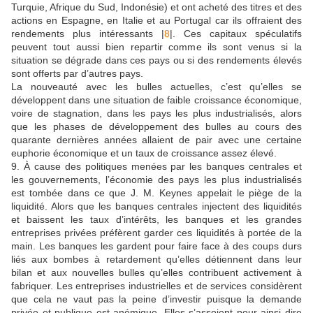
Turquie, Afrique du Sud, Indonésie) et ont acheté des titres et des
actions en Espagne, en Italie et au Portugal car ils offraient des
rendements plus intéressants |
8
|. Ces capitaux spéculatifs
peuvent tout aussi bien repartir comme ils sont venus si la
situation se dégrade dans ces pays ou si des rendements élevés
sont offerts par d’autres pays.
La nouveauté avec les bulles actuelles, c’est qu’elles se
développent dans une situation de faible croissance économique,
voire de stagnation, dans les pays les plus industrialisés, alors
que les phases de développement des bulles au cours des
quarante dernières années allaient de pair avec une certaine
euphorie économique et un taux de croissance assez élevé.
9. À cause des politiques menées par les banques centrales et
les gouvernements, l’économie des pays les plus industrialisés
est tombée dans ce que J. M. Keynes appelait le piège de la
liquidité. Alors que les banques centrales injectent des liquidités
et baissent les taux d’intérêts, les banques et les grandes
entreprises privées préfèrent garder ces liquidités à portée de la
main. Les banques les gardent pour faire face à des coups durs
liés aux bombes à retardement qu’elles détiennent dans leur
bilan et aux nouvelles bulles qu’elles contribuent activement à
fabriquer. Les entreprises industrielles et de services considèrent
que cela ne vaut pas la peine d’investir puisque la demande
privée et publique est anémique. Elles s’assoient pour ainsi dire