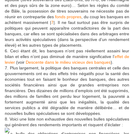
et des pays sûrs de la zone euro)… Selon les règles du comité
de Bâle, la possession de titres souverains ne nécessite pas de
réunir en contrepartie des
fonds propres
, du coup les banques en
achètent massivement |
7
|. Il ne faut surtout pas être surpris de
politiques qui peuvent apparaître contradictoires de la part des
banques, car elles se sont spécialisées dans des arbitrages entre
leurs activités spéculatives (dans la perspective d’un rendement
élevé) et les autres types de placements.
6. Ceci étant dit, les banques n’ont pas réellement assaini leur
bilan et elles n’ont pas diminué de manière significative l’
effet de
levier
(voir
Descente dans le milieu vicieux des banques
).
7. Plus largement, la politique des banques centrales et celle des
gouvernements ont eu des effets très négatifs pour la santé des
économies tout en faisant le bonheur des banques, des autres
sociétés financières ainsi que de grandes entreprises non
financières. Des dizaines de millions d’emplois ont été supprimés,
des millions de familles ont perdu leur logement, la pauvreté a
fortement augmenté ainsi que les inégalités, la qualité des
services publics a été dégradée de manière délibérée… et de
nouvelles bulles spéculatives se sont développées.
8. Voici une liste non exhaustive des nouvelles bulles spéculatives
qui génèrent des rendements importants et risquent d’éclater :
La bulle des obligations d’entreprises non financières, les