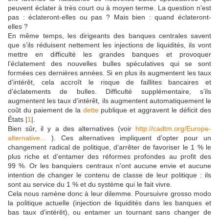
peuvent éclater à très court ou à moyen terme. La question n’est
pas : éclateront-elles ou pas ? Mais bien : quand éclateront-
elles ?
En même temps, les dirigeants des banques centrales savent
que s’ils réduisent nettement les injections de liquidités, ils vont
mettre en difficulté les grandes banques et provoquer
l’éclatement des nouvelles bulles spéculatives qui se sont
formées ces dernières années. Si en plus ils augmentent les taux
d’intérêt, cela accroît le risque de faillites bancaires et
d’éclatements de bulles. Difficulté supplémentaire, s’ils
augmentent les taux d’intérêt, ils augmentent automatiquement le
coût du paiement de la
dette
publique et aggravent le déficit des
États |
1
|.
Bien sûr, il y a des alternatives (voir
http://cadtm.org/Europe-
alternative...
). Ces alternatives impliquent d’opter pour un
changement radical de politique, d’arrêter de favoriser le 1 % le
plus riche et d’entamer des réformes profondes au profit des
99 %. Or les banquiers centraux n’ont aucune envie et aucune
intention de changer le contenu de classe de leur politique : ils
sont au service du 1 % et du système qui le fait vivre.
Cela nous ramène donc à leur dilemme. Poursuivre grosso modo
la politique actuelle (injection de liquidités dans les banques et
bas taux d’intérêt), ou entamer un tournant sans changer de