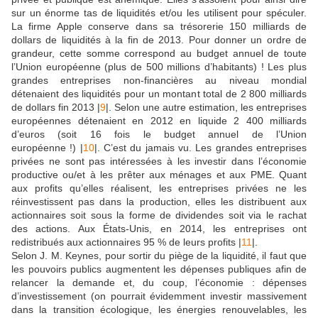
sur un énorme tas de liquidités et/ou les utilisent pour spéculer.
La firme Apple conserve dans sa trésorerie 150 milliards de
dollars de liquidités à la fin de 2013. Pour donner un ordre de
grandeur, cette somme correspond au budget annuel de toute
l’Union européenne (plus de 500 millions d’habitants) ! Les plus
grandes entreprises non-financières au niveau mondial
détenaient des liquidités pour un montant total de 2 800 milliards
de dollars fin 2013 |
9
|. Selon une autre estimation, les entreprises
européennes détenaient en 2012 en liquide 2 400 milliards
d’euros (soit 16 fois le budget annuel de l’Union
européenne !) |
10
|. C’est du jamais vu. Les grandes entreprises
privées ne sont pas intéressées à les investir dans l’économie
productive ou/et à les prêter aux ménages et aux PME. Quant
aux profits qu’elles réalisent, les entreprises privées ne les
réinvestissent pas dans la production, elles les distribuent aux
actionnaires soit sous la forme de dividendes soit via le rachat
des actions. Aux États-Unis, en 2014, les entreprises ont
redistribués aux actionnaires 95 % de leurs profits |
11
|.
Selon J. M. Keynes, pour sortir du piège de la liquidité, il faut que
les pouvoirs publics augmentent les dépenses publiques afin de
relancer la demande et, du coup, l’économie : dépenses
d’investissement (on pourrait évidemment investir massivement
dans la transition écologique, les énergies renouvelables, les