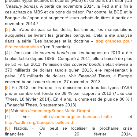
produits hypothécaires structurés (MBS) et de bons du trésor (
US
Treasury bonds
). À partir de novembre 2014, la Fed a mis fin à
ces achats de MBS et de bons du trésor. Par contre, la BCE et la
Banque du Japon ont augmenté leurs achats de titres à partir de
novembre 2014 !
|
3
| Je n’aborde pas ici les délits, les crimes, les manipulations
auxquelles se livrent les grandes banques. Cela a été analysé
dans la série "Les banques et la doctrine «
trop grandes pour
être condamnées
»"(en 9 parties)
|
4
| L’émission de
covered bonds
par les banques en 2013 a été
la plus faible depuis 1996 ! Comparé à 2011, elle a baissé de plus
de 50 %. En 2011, l’émission des
covered bonds
s’était élevée à
370 milliards de dollars tandis qu’en 2013, elle représentait à
peine 166 milliards de dollars. Voir
Financial Times
, « Europe
covered bond issues slump », 27 novembre 2013.
|
5
| En 2013, en Europe, les émissions de tous les types d’ABS
pris ensemble ont fondu de 38 % par rapport à 2012 (
Financial
Times
, 18 février 2014). En 4 ans, la chute est de plus de 80 % !
(
Financial Times
, 3 septembre 2013).
|
6
| Voir
http://cadtm.org/Super-Mario-Draghi...
|
7
| Voir
http://cadtm.org/Les-banques-bluffe...
et
http://cadtm.org/Banques-bulletin-d...
|
8
| Natixis, « Où peut se localiser la prochaine crise
financière ? », 26 février 2014,