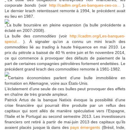
corporate bonds
(voir
http://cadtm.org/Les-banques-ces-co...
).
Le dernier krach retentissant remonte à 1994, le précédent avait
eu lieu en 1987.
La bulle boursière en pleine expansion (la bulle précédente a
éclaté en 2007-2008).
La bulle des
commodities
(voir
http://cadtm.org/Les-banques-
specul...
). À signaler qu’on a connu un mini krach des
commodities
lié au
trading
à haute fréquence en mai 2010. Le
prix du pétrole a baissé de 40 % entre juin et fin novembre 2014,
ce qui commence à provoquer des défauts de paiement de la
part de certaines compagnies pétrolières fortement endettées. Le
précédent grand krach des
commodities
remonte à 1981-1982.
Certains économistes parlent d’une bulle immobilière en
formation en Allemagne, voire aux États-Unis.
L’éclatement d’une seule de ces bulles peut provoquer des effets
en chaîne de très grande ampleur.
Patrick Artus de la banque Natixis évoque la possibilité d’une
crise financière qui pourrait être produite par un reflux des
capitaux qui sont allés de manière spéculative vers l’Espagne,
l’Italie et le Portugal au second semestre 2013. Les investisseurs
financiers ont retiré à partir de mai-juin 2013 des capitaux qu’ils
avaient placés jusque là dans des
pays émergents
(Brésil, Inde,