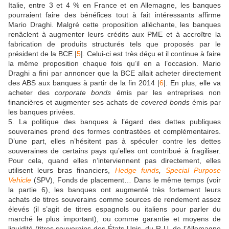
Italie, entre 3 et 4 % en France et en Allemagne, les banques
pourraient faire des bénéfices tout à fait intéressants affirme
Mario Draghi. Malgré cette proposition alléchante, les banques
renâclent à augmenter leurs crédits aux PME et à accroître la
fabrication de produits structurés tels que proposés par le
président de la BCE |
5
|. Celui-ci est très déçu et il continue à faire
la même proposition chaque fois qu’il en a l’occasion. Mario
Draghi a fini par annoncer que la BCE allait acheter directement
des ABS aux banques à partir de la fin 2014 |
6
|. En plus, elle va
acheter des
corporate bonds
émis par les entreprises non
financières et augmenter ses achats de
covered bonds
émis par
les banques privées.
5. La politique des banques à l’égard des dettes publiques
souveraines prend des formes contrastées et complémentaires.
D’une part, elles n’hésitent pas à spéculer contre les dettes
souveraines de certains pays qu’elles ont contribué à fragiliser.
Pour cela, quand elles n’interviennent pas directement, elles
utilisent leurs bras financiers,
Hedge funds
,
Special Purpose
Vehicle
(SPV), Fonds de placement… Dans le même temps (voir
la partie 6), les banques ont augmenté très fortement leurs
achats de titres souverains comme sources de rendement assez
élevés (il s’agit de titres espagnols ou italiens pour parler du
marché le plus important), ou comme garantie et moyens de
liquidité (titres souverains des États-Unis, du R-U, de l’Allemagne