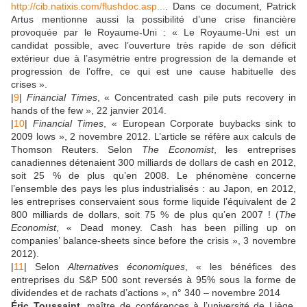
http://cib.natixis.com/flushdoc.asp...
. Dans ce document, Patrick
Artus mentionne aussi la possibilité d’une crise financière
provoquée par le Royaume-Uni : « Le Royaume-Uni est un
candidat possible, avec l’ouverture très rapide de son déficit
extérieur due à l’asymétrie entre progression de la demande et
progression de l’offre, ce qui est une cause habituelle des
crises ».
|
9
|
Financial Times
, « Concentrated cash pile puts recovery in
hands of the few », 22 janvier 2014.
|
10
|
Financial Times
, « European Corporate buybacks sink to
2009 lows », 2 novembre 2012. L’article se réfère aux calculs de
Thomson Reuters. Selon
The Economist
, les entreprises
canadiennes détenaient 300 milliards de dollars de cash en 2012,
soit 25 % de plus qu’en 2008. Le phénomène concerne
l’ensemble des pays les plus industrialisés : au Japon, en 2012,
les entreprises conservaient sous forme liquide l’équivalent de 2
800 milliards de dollars, soit 75 % de plus qu’en 2007 ! (
The
Economist
, « Dead money. Cash has been pilling up on
companies’ balance-sheets since before the crisis », 3 novembre
2012).
|
11
| Selon
Alternatives économiques
, « les bénéfices des
entreprises du S&P 500 sont reversés à 95% sous la forme de
dividendes et de rachats d’actions », n° 340 – novembre 2014
Éric Toussaint
, maître de conférences à l’université de Liège,