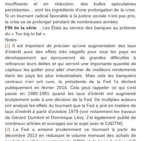
insuffisante et en réduction, des bulles spéculatives
persistantes… sont les ingrédients d’une prolongation de la crise.
Si un tournant radical favorable à la justice sociale n’est pas pris,
la crise va se prolonger pendant de nombreuses années.
FIN de la série
: Les États au service des banques au prétexte
du « Too big to fail »
Notes
|
1
| Il est important de préciser qu’une augmentation des taux
d’intérêt aura des effets très négatifs pour tous les pays en
développement qui éprouveront de grandes difficultés à
refinancer leurs dettes et qui verront une importante quantité de
capitaux les quitter pour aller chercher de meilleurs rendements
dans les pays les plus industrialisés. Mais cela les banquiers
centraux n’en ont cure, la présidente de la Fed l’a déclaré
publiquement en février 2014. Cela peut rappeler ce qui s’est
passé en 1980-1981 quand les taux d’intérêt ont augmenté
brutalement suite à une décision de la Fed. De multiples auteurs
ont analysé les effets du tournant que la Fed a pris en matière de
taux d’intérêt à partir d’octobre 1979 (voir notamment les travaux
de Gérard Duménil et Dominique Lévy. J’ai également publié de
nombreux articles et ouvrages sur le sujet avec le CADTM).
|
2
| La Fed a entamé prudemment ce tournant à partir de
décembre 2013 en réduisant le volume mensuel des achats de