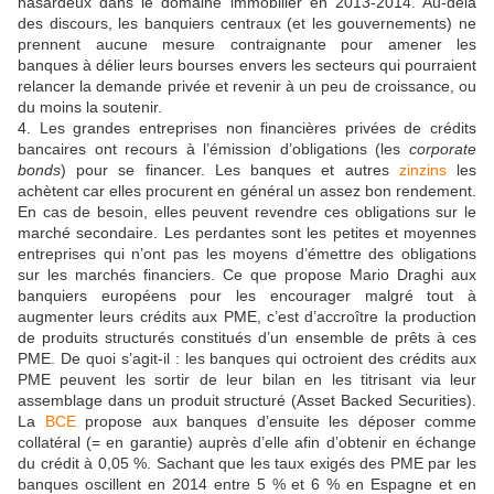
hasardeux dans le domaine immobilier en 2013-2014. Au-delà
des discours, les banquiers centraux (et les gouvernements) ne
prennent aucune mesure contraignante pour amener les
banques à délier leurs bourses envers les secteurs qui pourraient
relancer la demande privée et revenir à un peu de croissance, ou
du moins la soutenir.
4. Les grandes entreprises non financières privées de crédits
bancaires ont recours à l’émission d’obligations (les
corporate
bonds
) pour se financer. Les banques et autres
zinzins
les
achètent car elles procurent en général un assez bon rendement.
En cas de besoin, elles peuvent revendre ces obligations sur le
marché secondaire. Les perdantes sont les petites et moyennes
entreprises qui n’ont pas les moyens d’émettre des obligations
sur les marchés financiers. Ce que propose Mario Draghi aux
banquiers européens pour les encourager malgré tout à
augmenter leurs crédits aux PME, c’est d’accroître la production
de produits structurés constitués d’un ensemble de prêts à ces
PME. De quoi s’agit-il : les banques qui octroient des crédits aux
PME peuvent les sortir de leur bilan en les titrisant via leur
assemblage dans un produit structuré (Asset Backed Securities).
La
BCE
propose aux banques d’ensuite les déposer comme
collatéral (= en garantie) auprès d’elle afin d’obtenir en échange
du crédit à 0,05 %. Sachant que les taux exigés des PME par les
banques oscillent en 2014 entre 5 % et 6 % en Espagne et en