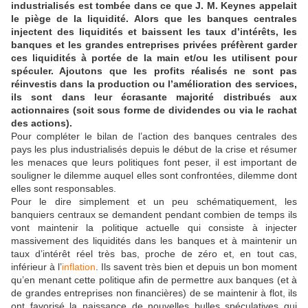
industrialisés est tombée dans ce que J. M. Keynes appelait
le piège de la liquidité. Alors que les banques centrales
injectent des liquidités et baissent les taux d’intérêts, les
banques et les grandes entreprises privées préfèrent garder
ces liquidités à portée de la main et/ou les utilisent pour
spéculer. Ajoutons que les profits réalisés ne sont pas
réinvestis dans la production ou l’amélioration des services,
ils sont dans leur écrasante majorité distribués aux
actionnaires (soit sous forme de dividendes ou via le rachat
des actions).
Pour compléter le bilan de l’action des banques centrales des
pays les plus industrialisés depuis le début de la crise et résumer
les menaces que leurs politiques font peser, il est important de
souligner le dilemme auquel elles sont confrontées, dilemme dont
elles sont responsables.
Pour le dire simplement et un peu schématiquement, les
banquiers centraux se demandent pendant combien de temps ils
vont maintenir la politique actuelle qui consiste à injecter
massivement des liquidités dans les banques et à maintenir un
taux d’intérêt réel très bas, proche de zéro et, en tout cas,
inférieur à l’
inflation
. Ils savent très bien et depuis un bon moment
qu’en menant cette politique afin de permettre aux banques (et à
de grandes entreprises non financières) de se maintenir à flot, ils
ont favorisé la naissance de nouvelles bulles spéculatives qui