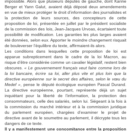
impossible. Alors que plusieurs députés de gauche, dont Karine
Berger et Yann Galut, avaient déjà déposé deux amendements
en vue de mieux protéger le droit d’information des journalistes et
la protection de leurs sources, des concepteurs de cette
proposition de loi, présentée en juillet par le président socialiste
de la commission des lois, Jean-Jacques Urvoas, écartaient toute
possibilité de modification. Les garanties les plus larges avaient
été données, selon eux. Apporter le moindre changement risquait
de bouleverser l’équilibre du texte, affirmaient-ils alors.
Les conditions dans lesquelles cette proposition de loi est
apparue subrepticement dans le cadre de la loi Macron, au
risque d’être considérée comme un cavalier législatif, restent bien
obscures.
« Le gouvernement français veut faire comme lors de
la loi bancaire, écrire sa loi, aller plus vite et plus loin que la
directive européenne sur le secret des affaires, selon le vœu du
Medef »
, pense le député écologique européen Pascal Durand.
La directive européenne, pourtant, représente déjà un sujet
inquiétant pour la liberté de l’information, la protection des
consommateurs, celle des salariés, selon lui. Siégeant à la fois à
la commission du marché intérieur et à la commission juridique
du parlement européen, chargées d’examiner le projet de
directive avant de le soumettre au parlement, il décrypte tous les
dangers de ce texte.
Il y a manifestement une concomitance entre la proposition