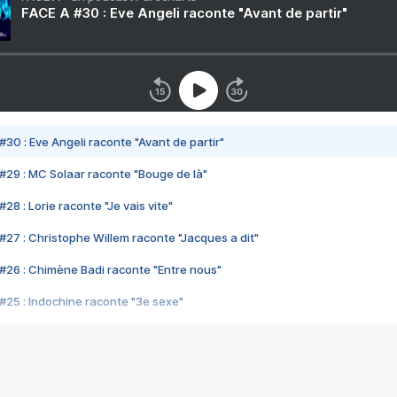
FACE A #30 : Eve Angeli raconte "Avant de partir"
#30 : Eve Angeli raconte "Avant de partir"
#29 : MC Solaar raconte "Bouge de là"
28 : Lorie raconte "Je vais vite"
#27 : Christophe Willem raconte "Jacques a dit"
#26 : Chimène Badi raconte "Entre nous"
#25 : Indochine raconte "3e sexe"
#24 : Zaho raconte "C'est chelou"
#23 : Patrick Bruel raconte "Au café des délices"
#22 : Kyo raconte "Le chemin"