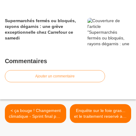
Supermarchés fermés ou bloqués,
rayons dégarnis : une grève
exceptionnelle chez Carrefour ce
samedi
Commentaires
Ajouter un commentaire
< ça bouge ! Changement
Enquête sur le foie gras...
climatique - Sprint final pour
et le traitement reservé aux
soutenir le tour Alternatiba :
canards (vidéo) >
le coup de pouce, c’est
maintenant !