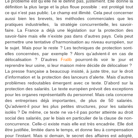
Le problème est qu’elle ne le définit pas, justement. Elle donne la
définition la plus large et la plus floue possible : est protégé tout
ce qui n’est pas public. Le champ est illimité. Cela peut concerner
aussi bien les brevets, les méthodes commerciales que les
pratiques industrielles, la stratégie concurrentielle, les savoir-
faire. La France a déjà une législation sur la protection des
savoir-faire mais elle n’existe pas dans d’autres pays. Cela peut
permettre une tentative d’harmonisation au niveau européen, sur
le sujet. Mais pour le reste ? Les techniques de protection sont-
elles concernées, par exemple ? Alors qu’advient-il en cas de
délocalisation ? D’autres
Fralib
pourront-ils voir le jour et
reprendre leur usine, si leur maison mère décide de délocaliser ?
La presse française a beaucoup insisté, à juste titre, sur le droit
d’information et la protection des lanceurs d’alerte. Mais d’autres
problèmes redoutables émergent avec ce texte. D’abord sur la
protection des salariés. Le texte européen prévoit des exceptions
pour les organes représentatifs du personnel. Mais cela concerne
des entreprises déjà importantes, de plus de 50 salariés.
Qu’advient-il pour les plus petites structures, pour les salariés
isolés ? De même, ce texte ne va-t-il pas porter atteinte au droit
social des salariés, par le biais en particulier de la clause de non-
concurrence. Celle-ci existe mais elle est très encadrée. Elle doit
être justifiée, limitée dans le temps, et donne lieu à compensation
pour l’instant. Mais si demain, le secret des affaires est adopté,