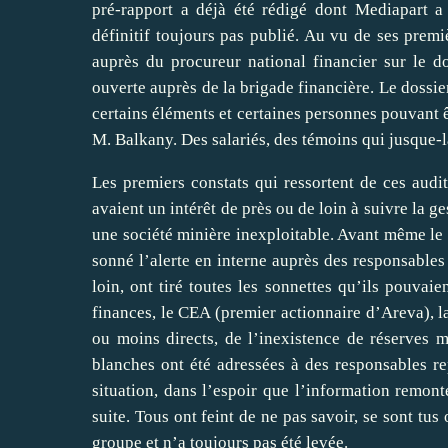
pré-rapport a déjà été rédigé dont Mediapart a
définitif toujours pas publié. Au vu de ses prem
auprès du procureur national financier sur le d
ouverte auprès de la brigade financière. Le dossi
certains éléments et certaines personnes pouvant êt
M. Balkany. Des salariés, des témoins qui jusque-l
Les premiers constats qui ressortent de ces audi
avaient un intérêt de près ou de loin à suivre la 
une société minière inexploitable. Avant même le 
sonné l’alerte en interne auprès des responsables 
loin, ont tiré toutes les sonnettes qu’ils pouvai
finances, le CEA (premier actionnaire d’Areva), l
ou moins directs, de l’inexistence de réserves m
blanches ont été adressées à des responsables rep
situation, dans l’espoir que l’information remon
suite. Tous ont feint de ne pas savoir, se sont tus
groupe et n’a toujours pas été levée.