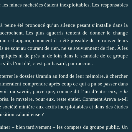
 les mines rachetées étaient inexploitables. Les responsables
 à peine été prononcé qu’un silence pesant s’installe dans la
accrochent. Les plus aguerris tentent de donner le change
m est apparu, comment il a été possible de retrouver leurs
ils ne sont au courant de rien, ne se souviennent de rien. À les
mpliqués ni de près ni de loin dans le scandale de ce groupe
s’ils l’ont été, c’est par hasard, par raccroc.
nterrer le dossier Uramin au fond de leur mémoire, à chercher
qui aimeraient comprendre après coup ce qui a pu se passer dans
 voir ou savoir, parce que, comme dit l’un d’entre eux,
« la
rès, le mystère, pour eux, reste entier. Comment Areva a-t-il
 société minière aux actifs inexploitables et dans des études
uisition calamiteuse ?
iner – bien tardivement – les comptes du groupe public. Un