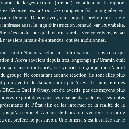
 donné de larges extraits
(lire ici),
en attendant le rapport
ières découvertes, la Cour des comptes a fait un signalement
ossier Uramin. Depuis avril, une enquête préliminaire a été
er intéresse aussi le juge d’instruction Renaud Van Ruymbeke,
re liées au dossier qu'il instruit sur des versements reçus par
à n’avaient jamais été entendus, ont été auditionnés.
tions sont détonants, selon nos informations : tous ceux qui
gestion d’Areva savaient depuis très longtemps qu’Uramin était
rachat mais surtout après, des salariés du groupe ont d’abord
du groupe. Ne constatant aucune réaction, ils sont allés plus
ent pour avertir du danger couru par Areva. Le ministère des
a DRCI, le Quai d’Orsay, ont été avertis, par des moyens plus
inières exploitables dans les gisements rachetés. Des notes
résentants de l’État afin de les informer de la réalité de la
te jusqu’au sommet. Aucune de leurs interventions n’a eu de
 ou ont préféré ne pas savoir. Une omerta s’est installée sur le