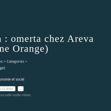
 : omerta chez Areva
ne Orange)
es
>
Categories
>
ge)
onomie et social
5.12.2014
…
ocratie-reelle-nimes