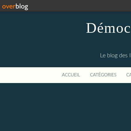
Démocr
Le blog des 
ACCUEIL
CATÉGORIES
C