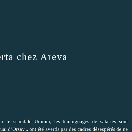
rta chez Areva
ur le scandale Uramin, les témoignages de salariés sont
ai d’Orsay... ont été avertis par des cadres désespérés de ne