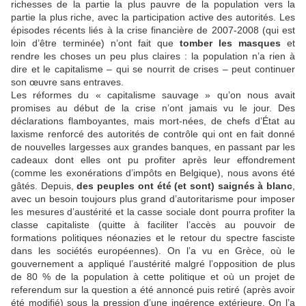
richesses de la partie la plus pauvre de la population vers la
partie la plus riche, avec la participation active des autorités. Les
épisodes récents liés à la crise financière de 2007-2008 (qui est
loin d’être terminée) n’ont fait que
tomber les masques
et
rendre les choses un peu plus claires : la population n’a rien à
dire et le capitalisme – qui se nourrit de crises – peut continuer
son œuvre sans entraves.
Les réformes du « capitalisme sauvage » qu’on nous avait
promises au début de la crise n’ont jamais vu le jour. Des
déclarations flamboyantes, mais mort-nées, de chefs d’État au
laxisme renforcé des autorités de contrôle qui ont en fait donné
de nouvelles largesses aux grandes banques, en passant par les
cadeaux dont elles ont pu profiter après leur effondrement
(comme les exonérations d’impôts en Belgique), nous avons été
gâtés. Depuis,
des peuples ont été (et sont) saignés à blanc
,
avec un besoin toujours plus grand d’autoritarisme pour imposer
les mesures d’austérité et la casse sociale dont pourra profiter la
classe capitaliste (quitte à faciliter l’accès au pouvoir de
formations politiques néonazies et le retour du spectre fasciste
dans les sociétés européennes). On l’a vu en Grèce, où le
gouvernement a appliqué l’austérité malgré l’opposition de plus
de 80 % de la population à cette politique et où un projet de
referendum sur la question a été annoncé puis retiré (après avoir
été modifié) sous la pression d’une ingérence extérieure. On l’a