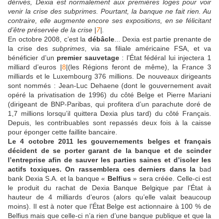
dérivés, Dexia est normalement aux premières loges pour voir
venir la crise des subprimes. Pourtant, la banque ne fait rien. Au
contraire, elle augmente encore ses expositions, en se félicitant
d’être préservée de la crise |
7
|.
En octobre 2008, c’est la
débâcle
... Dexia est partie prenante de
la crise des
subprimes
, via sa filiale américaine FSA, et va
bénéficier d’un
premier sauvetage
: l’État fédéral lui injectera 1
milliard d’euros |
8
|(les Régions feront de même), la France 3
milliards et le Luxembourg 376 millions. De nouveaux dirigeants
sont nommés : Jean-Luc Dehaene (dont le gouvernement avait
opéré la privatisation de 1996) du côté Belge et Pierre Mariani
(dirigeant de BNP-Paribas, qui profitera d’un parachute doré de
1,7 millions lorsqu’il quittera Dexia plus tard) du côté Français.
Depuis, les contribuables sont repassés deux fois à la caisse
pour éponger cette faillite bancaire.
Le 4 octobre 2011 les gouvernements belges et français
décident de se porter garant de la banque et de scinder
l’entreprise afin de sauver les parties saines et d’isoler les
actifs toxiques. On rassemblera ces derniers dans la
bad
bank Dexia S.A. et la banque «
Belfius
» sera créée. Celle-ci est
le produit du rachat de Dexia Banque Belgique par l’État à
hauteur de 4 milliards d’euros (alors qu’elle valait beaucoup
moins). Il est à noter que l’État Belge est actionnaire à 100 % de
Belfius mais que celle-ci n’a rien d’une banque publique et que la