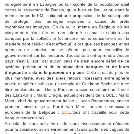
vu également en Espagne où la majorité de la population était
contre le sauvetage de Bankia, qui a bien eu lieu, et où dans le
même temps le FMI critiquait une proposition de loi susceptible
de protéger des ménages expulsés à cause de prêts
hypothécaires impayés. On l’a vu ici même en Belgique où les
citoyen-ne-s n’ont été en rien informé-e-s sur le soutien aux
banques par la collectivité (et encore moins consulté-e-s sur la
manière dont celui-ci s’est effectué) alors que ces banques et les
agences de notation ne se gênent pas pour conseiller le
gouvernement sur les mesures d’austérité à entreprendre. Aucun
pays n’est à l’abri, car aucun pays ne s’est encore défait de ce
système prédateur et de
la place des banques et de leurs
dirigeant-e-s dans le pouvoir en place
. Celle-ci est de plus en
plus manifeste, avec des allers retours incessants entre sphère
privée et sphère publique (l’exemple de Goldman Sachs est à ce
titre emblématique : Henry Paulson, ancien secrétaire au Trésor
des États-Unis ; Mario Draghi, actuel président de la BCE ; Mario
Monti, chef du gouvernement Italien ; Lucas Papademos, ancien
premier ministre grec, Karel Van Miert, ancien commissaire
européen de la Belgique ; |
15
|...tous ont travaillé pour cette
banque tentaculaire).
Au-delà de leurs activités et de leurs investissements néfastes
pour la société et son environnement (sans parler des vagues de