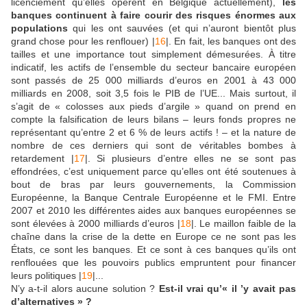
licenciement qu’elles opèrent en Belgique actuellement),
les
banques continuent à faire courir des risques énormes aux
populations
qui les ont sauvées (et qui n’auront bientôt plus
grand chose pour les renflouer) |
16
|. En fait, les banques ont des
tailles et une importance tout simplement démesurées. À titre
indicatif, les actifs de l’ensemble du secteur bancaire européen
sont passés de 25 000 milliards d’euros en 2001 à 43 000
milliards en 2008, soit 3,5 fois le PIB de l’UE... Mais surtout, il
s’agit de « colosses aux pieds d’argile » quand on prend en
compte la falsification de leurs bilans – leurs fonds propres ne
représentant qu’entre 2 et 6 % de leurs actifs ! – et la nature de
nombre de ces derniers qui sont de véritables bombes à
retardement |
17
|. Si plusieurs d’entre elles ne se sont pas
effondrées, c’est uniquement parce qu’elles ont été soutenues à
bout de bras par leurs gouvernements, la Commission
Européenne, la Banque Centrale Européenne et le FMI. Entre
2007 et 2010 les différentes aides aux banques européennes se
sont élevées à 2000 milliards d’euros |
18
|. Le maillon faible de la
chaîne dans la crise de la dette en Europe ce ne sont pas les
États, ce sont les banques. Et ce sont à ces banques qu’ils ont
renflouées que les pouvoirs publics empruntent pour financer
leurs politiques |
19
|...
N’y a-t-il alors aucune solution ?
Est-il vrai qu’« il ’y avait pas
d’alternatives » ?