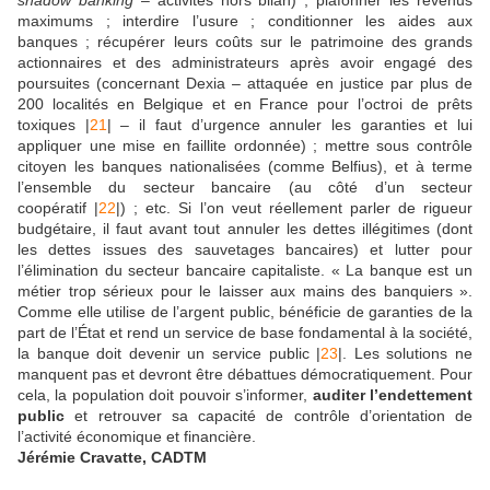
shadow banking
– activités hors bilan) ; plafonner les revenus
maximums ; interdire l’usure ; conditionner les aides aux
banques ; récupérer leurs coûts sur le patrimoine des grands
actionnaires et des administrateurs après avoir engagé des
poursuites (concernant Dexia – attaquée en justice par plus de
200 localités en Belgique et en France pour l’octroi de prêts
toxiques |
21
| – il faut d’urgence annuler les garanties et lui
appliquer une mise en faillite ordonnée) ; mettre sous contrôle
citoyen les banques nationalisées (comme Belfius), et à terme
l’ensemble du secteur bancaire (au côté d’un secteur
coopératif |
22
|) ; etc. Si l’on veut réellement parler de rigueur
budgétaire, il faut avant tout annuler les dettes illégitimes (dont
les dettes issues des sauvetages bancaires) et lutter pour
l’élimination du secteur bancaire capitaliste. « La banque est un
métier trop sérieux pour le laisser aux mains des banquiers ».
Comme elle utilise de l’argent public, bénéficie de garanties de la
part de l’État et rend un service de base fondamental à la société,
la banque doit devenir un service public |
23
|. Les solutions ne
manquent pas et devront être débattues démocratiquement. Pour
cela, la population doit pouvoir s’informer,
auditer l’endettement
public
et retrouver sa capacité de contrôle d’orientation de
l’activité économique et financière.
Jérémie Cravatte, CADTM