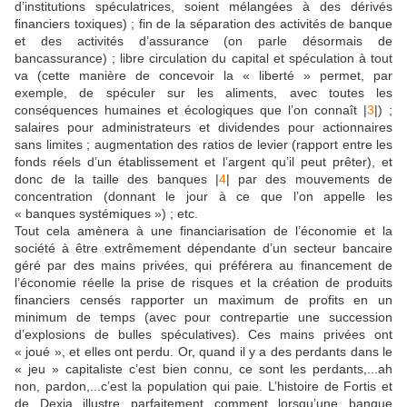
d’institutions spéculatrices, soient mélangées à des dérivés
financiers toxiques) ; fin de la séparation des activités de banque
et des activités d’assurance (on parle désormais de
bancassurance) ; libre circulation du capital et spéculation à tout
va (cette manière de concevoir la « liberté » permet, par
exemple, de spéculer sur les aliments, avec toutes les
conséquences humaines et écologiques que l’on connaît |
3
|) ;
salaires pour administrateurs et dividendes pour actionnaires
sans limites ; augmentation des ratios de levier (rapport entre les
fonds réels d’un établissement et l’argent qu’il peut prêter), et
donc de la taille des banques |
4
| par des mouvements de
concentration (donnant le jour à ce que l’on appelle les
« banques systémiques ») ; etc.
Tout cela amènera à une financiarisation de l’économie et la
société à être extrêmement dépendante d’un secteur bancaire
géré par des mains privées, qui préférera au financement de
l’économie réelle la prise de risques et la création de produits
financiers censés rapporter un maximum de profits en un
minimum de temps (avec pour contrepartie une succession
d’explosions de bulles spéculatives). Ces mains privées ont
« joué », et elles ont perdu. Or, quand il y a des perdants dans le
« jeu » capitaliste c’est bien connu, ce sont les perdants,...ah
non, pardon,...c’est la population qui paie. L’histoire de Fortis et
de Dexia illustre parfaitement comment lorsqu’une banque