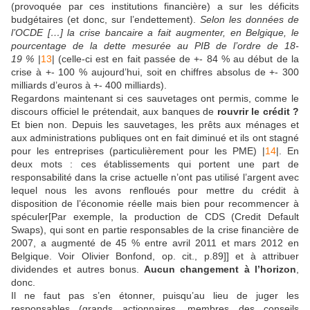
(provoquée par ces institutions financière) a sur les déficits
budgétaires (et donc, sur l’endettement).
Selon les données de
l’OCDE […] la crise bancaire a fait augmenter, en Belgique, le
pourcentage de la dette mesurée au PIB de l’ordre de 18-
19 %
|
13
| (celle-ci est en fait passée de +- 84 % au début de la
crise à +- 100 % aujourd’hui, soit en chiffres absolus de +- 300
milliards d’euros à +- 400 milliards).
Regardons maintenant si ces sauvetages ont permis, comme le
discours officiel le prétendait, aux banques de
rouvrir le crédit ?
Et bien non. Depuis les sauvetages, les prêts aux ménages et
aux administrations publiques ont en fait diminué et ils ont stagné
pour les entreprises (particulièrement pour les PME) |
14
|. En
deux mots : ces établissements qui portent une part de
responsabilité dans la crise actuelle n’ont pas utilisé l’argent avec
lequel nous les avons renfloués pour mettre du crédit à
disposition de l’économie réelle mais bien pour recommencer à
spéculer[Par exemple, la production de CDS (Credit Default
Swaps), qui sont en partie responsables de la crise financière de
2007, a augmenté de 45 % entre avril 2011 et mars 2012 en
Belgique. Voir Olivier Bonfond, op. cit., p.89]] et à attribuer
dividendes et autres bonus.
Aucun changement à l’horizon
,
donc.
Il ne faut pas s’en étonner, puisqu’au lieu de juger les
responsables (grands actionnaires, membres des conseils