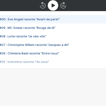
#30 : Eve Angeli raconte "Avant de partir"
#29 : MC Solaar raconte "Bouge de là"
28 : Lorie raconte "Je vais vite"
#27 : Christophe Willem raconte "Jacques a dit"
#26 : Chimène Badi raconte "Entre nous"
#25 : Indochine raconte "3e sexe"
#24 : Zaho raconte "C'est chelou"
#23 : Patrick Bruel raconte "Au café des délices"
#22 : Kyo raconte "Le chemin"
#21 : Nolwenn Leroy raconte "Cassé"
#20 : Patrick Hernandez raconte "Born to be alive"