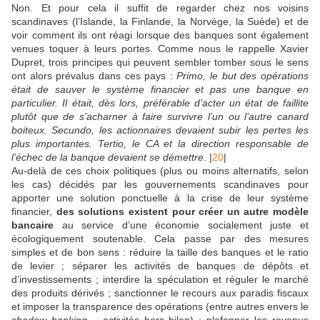
Non. Et pour cela il suffit de regarder chez nos voisins
scandinaves (l’Islande, la Finlande, la Norvège, la Suède) et de
voir comment ils ont réagi lorsque des banques sont également
venues toquer à leurs portes. Comme nous le rappelle Xavier
Dupret, trois principes qui peuvent sembler tomber sous le sens
ont alors prévalus dans ces pays :
Primo, le but des opérations
était de sauver le système financier et pas une banque en
particulier. Il était, dès lors, préférable d’acter un état de faillite
plutôt que de s’acharner à faire survivre l’un ou l’autre canard
boiteux. Secundo, les actionnaires devaient subir les pertes les
plus importantes. Tertio, le CA et la direction responsable de
l’échec de la banque devaient se démettre
. |
20
|
Au-delà de ces choix politiques (plus ou moins alternatifs, selon
les cas) décidés par les gouvernements scandinaves pour
apporter une solution ponctuelle à la crise de leur système
financier,
des solutions existent pour créer un autre modèle
bancaire
au service d’une économie socialement juste et
écologiquement soutenable. Cela passe par des mesures
simples et de bon sens : réduire la taille des banques et le ratio
de levier ; séparer les activités de banques de dépôts et
d’investissements ; interdire la spéculation et réguler le marché
des produits dérivés ; sanctionner le recours aux paradis fiscaux
et imposer la transparence des opérations (entre autres envers le