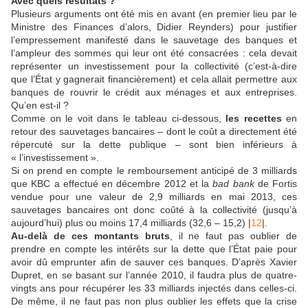
Avec quels résultats ?
Plusieurs arguments ont été mis en avant (en premier lieu par le
Ministre des Finances d’alors, Didier Reynders) pour justifier
l’empressement manifesté dans le sauvetage des banques et
l’ampleur des sommes qui leur ont été consacrées : cela devait
représenter un investissement pour la collectivité (c’est-à-dire
que l’État y gagnerait financièrement) et cela allait permettre aux
banques de rouvrir le crédit aux ménages et aux entreprises.
Qu’en est-il ?
Comme on le voit dans le tableau ci-dessous,
les recettes
en
retour des sauvetages bancaires – dont le coût a directement été
répercuté sur la dette publique – sont bien inférieurs à
« l’investissement ».
Si on prend en compte le remboursement anticipé de 3 milliards
que KBC a effectué en décembre 2012 et la
bad bank
de Fortis
vendue pour une valeur de 2,9 milliards en mai 2013, ces
sauvetages bancaires ont donc coûté à la collectivité (jusqu’à
aujourd’hui) plus ou moins 17,4 milliards (32,6 – 15,2) |
12
|.
Au-delà de ces montants bruts
, il ne faut pas oublier de
prendre en compte les intérêts sur la dette que l’État paie pour
avoir dû emprunter afin de sauver ces banques. D’après Xavier
Dupret, en se basant sur l’année 2010, il faudra plus de quatre-
vingts ans pour récupérer les 33 milliards injectés dans celles-ci.
De même, il ne faut pas non plus oublier les effets que la crise