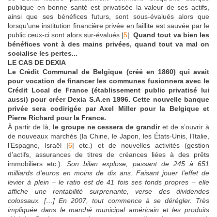
publique en bonne santé est privatisée la valeur de ses actifs,
ainsi que ses bénéfices futurs, sont sous-évalués alors que
lorsqu’une institution financière privée en faillite est sauvée par le
public ceux-ci sont alors sur-évalués |
5
|.
Quand tout va bien les
bénéfices vont à des mains privées, quand tout va mal on
socialise les pertes...
LE CAS DE DEXIA
Le Crédit Communal de Belgique
(créé en 1860) qui avait
pour vocation de financer les communes fusionnera avec le
Crédit Local de France (établissement public privatisé lui
aussi) pour créer
Dexia S.A.
en 1996. Cette nouvelle banque
privée sera codirigée par Axel Miller pour la Belgique et
Pierre Richard pour la France.
À partir de là,
le groupe ne cessera de grandir
et de s’ouvrir à
de nouveaux marchés (la Chine, le Japon, les États-Unis, l’Italie,
l’Espagne, Israël |
6
| etc.) et de nouvelles activités (gestion
d’actifs, assurances de titres de créances liées à des prêts
immobiliers etc.).
Son bilan explose, passant de 245 à 651
milliards d’euros en moins de dix ans. Faisant jouer l’effet de
levier à plein – le ratio est de 41 fois ses fonds propres – elle
affiche une rentabilité surprenante, verse des dividendes
colossaux. […] En 2007, tout commence à se dérégler. Très
impliquée dans le marché municipal américain et les produits