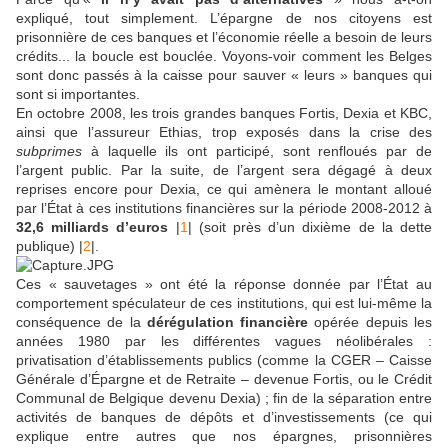
expliqué, tout simplement. L’épargne de nos citoyens est
prisonnière de ces banques et l’économie réelle a besoin de leurs
crédits... la boucle est bouclée. Voyons-voir comment les Belges
sont donc passés à la caisse pour sauver « leurs » banques qui
sont si importantes.
En octobre 2008, les trois grandes banques Fortis, Dexia et KBC,
ainsi que l’assureur Ethias, trop exposés dans la crise des
subprimes
à laquelle ils ont participé, sont renfloués par de
l’argent public. Par la suite, de l’argent sera dégagé à deux
reprises encore pour Dexia, ce qui amènera le montant alloué
par l’État à ces institutions financières sur la période 2008-2012 à
32,6 milliards d’euros
|
1
| (soit près d’un dixième de la dette
publique) |
2
|.
Ces « sauvetages » ont été la réponse donnée par l’État au
comportement spéculateur de ces institutions, qui est lui-même la
conséquence de la
dérégulation financière
opérée depuis les
années 1980 par les différentes vagues néolibérales :
privatisation d’établissements publics (comme la CGER – Caisse
Générale d’Épargne et de Retraite – devenue Fortis, ou le Crédit
Communal de Belgique devenu Dexia) ; fin de la séparation entre
activités de banques de dépôts et d’investissements (ce qui
explique entre autres que nos épargnes, prisonnières