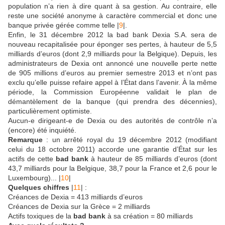
population n’a rien à dire quant à sa gestion. Au contraire, elle
reste une société anonyme à caractère commercial et donc une
banque privée gérée comme telle |
9
|.
Enfin, le 31 décembre 2012 la bad bank Dexia S.A. sera de
nouveau recapitalisée pour éponger ses pertes, à hauteur de 5,5
milliards d’euros (dont 2,9 milliards pour la Belgique). Depuis, les
administrateurs de Dexia ont annoncé une nouvelle perte nette
de 905 millions d’euros au premier semestre 2013 et n’ont pas
exclu qu’elle puisse refaire appel à l’État dans l’avenir. À la même
période, la Commission Européenne validait le plan de
démantèlement de la banque (qui prendra des décennies),
particulièrement optimiste.
Aucun-e dirigeant-e de Dexia ou des autorités de contrôle n’a
(encore) été inquiété.
Remarque
: un arrêté royal du 19 décembre 2012 (modifiant
celui du 18 octobre 2011) accorde une garantie d’État sur les
actifs de cette
bad bank
à hauteur de 85 milliards d’euros (dont
43,7 milliards pour la Belgique, 38,7 pour la France et 2,6 pour le
Luxembourg)... |
10
|
Quelques chiffres
|
11
| :
Créances de Dexia = 413 milliards d’euros
Créances de Dexia sur la Grèce = 2 milliards
Actifs toxiques de la
bad bank
à sa création = 80 milliards