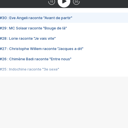
#30 : Eve Angeli raconte "Avant de partir"
#29 : MC Solaar raconte "Bouge de là"
28 : Lorie raconte "Je vais vite"
#27 : Christophe Willem raconte "Jacques a dit"
#26 : Chimène Badi raconte "Entre nous"
#25 : Indochine raconte "3e sexe"
#24 : Zaho raconte "C'est chelou"
#23 : Patrick Bruel raconte "Au café des délices"
#22 : Kyo raconte "Le chemin"
#21 : Nolwenn Leroy raconte "Cassé"
#20 : Patrick Hernandez raconte "Born to be alive"