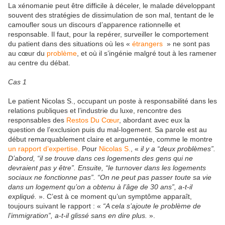
La xénomanie peut être difficile à déceler, le malade développant
souvent des stratégies de dissimulation de son mal, tentant de le
camoufler sous un discours d’apparence rationnelle et
responsable. Il faut, pour la repérer, surveiller le comportement
du patient dans des situations où les «
étrangers
» ne sont pas
au cœur du
problème
, et où il s’ingénie malgré tout à les ramener
au centre du débat.
Cas 1
Le patient Nicolas S., occupant un poste à responsabilité dans les
relations publiques et l’industrie du luxe, rencontre des
responsables des
Restos Du Cœur
, abordant avec eux la
question de l’exclusion puis du mal-logement. Sa parole est au
début remarquablement claire et argumentée, comme le montre
un rapport d’expertise
. Pour
Nicolas
S.
, «
il y a “deux problèmes”.
D’abord, “il se trouve dans ces logements des gens qui ne
devraient pas y être”. Ensuite, “le turnover dans les logements
sociaux ne fonctionne pas”. “On ne peut pas passer toute sa vie
dans un logement qu’on a obtenu à l’âge de 30 ans”, a-t-il
expliqué.
». C’est à ce moment qu’un symptôme apparaît,
toujours suivant le rapport : «
“A cela s’ajoute le problème de
l’immigration”, a-t-il glissé sans en dire plus.
».