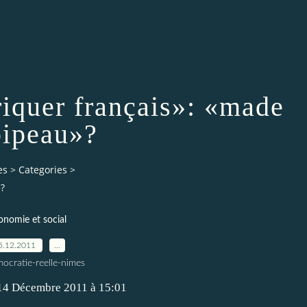
riquer français»: «made
pipeau»?
es
>
Categories
>
»?
onomie et social
5.12.2011
…
ocratie-reelle-nimes
 14 Décembre 2011 à 15:01