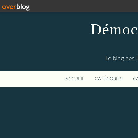
Démocr
Le blog des 
ACCUEIL
CATÉGORIES
C