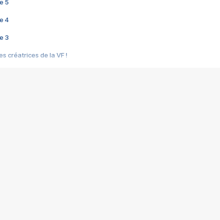
e 5
e 4
e 3
s créatrices de la VF !
e 2
e 1
e Mektoub My Love arrive enfin ! Rencontre avec Shaïn Boumedine et Sal
i : après Toni en famille
elle réalise le bouleversant Dites lui que je l'aime
ais ! Rencontre autour de Vie privée de Rebecca Zlotowski
 de Marguerite, Grave... Rencontre avec Ella Rumpf
 Les Rêveurs, un film intime sur la santé mentale
a avec un film sur le mouvement des Gilets jaunes