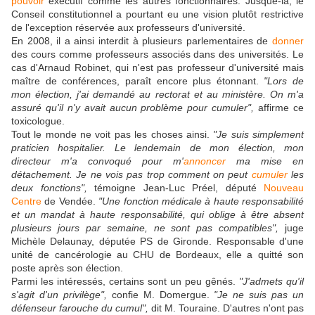
pouvoir
exécutif comme les autres fonctionnaires. Jusque-là, le
Conseil constitutionnel a pourtant eu une vision plutôt restrictive
de l'exception réservée aux professeurs d'université.
En 2008, il a ainsi interdit à plusieurs parlementaires de
donner
des cours comme professeurs associés dans des universités. Le
cas d'Arnaud Robinet, qui n'est pas professeur d'université mais
maître de conférences, paraît encore plus étonnant.
"Lors de
mon élection, j'ai demandé au rectorat et au ministère. On m'a
assuré qu'il n'y avait aucun problème pour cumuler",
affirme ce
toxicologue.
Tout le monde ne voit pas les choses ainsi.
"Je suis simplement
praticien hospitalier. Le lendemain de mon élection, mon
directeur m'a convoqué pour m'
annoncer
ma mise en
détachement. Je ne vois pas trop comment on peut
cumuler
les
deux fonctions",
témoigne Jean-Luc Préel, député
Nouveau
Centre
de Vendée.
"Une fonction médicale à haute responsabilité
et un mandat à haute responsabilité, qui oblige à être absent
plusieurs jours par semaine, ne sont pas compatibles",
juge
Michèle Delaunay, députée PS de Gironde. Responsable d'une
unité de cancérologie au CHU de Bordeaux, elle a quitté son
poste après son élection.
Parmi les intéressés, certains sont un peu gênés.
"J'admets qu'il
s'agit d'un privilège",
confie M. Domergue.
"Je ne suis pas un
défenseur farouche du cumul",
dit M. Touraine. D'autres n'ont pas