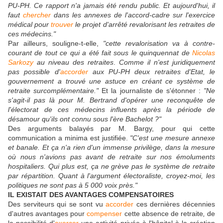
PU-PH. Ce rapport n'a jamais été rendu public. Et aujourd'hui, il
faut
chercher
dans les annexes de l'accord-cadre sur l'exercice
médical pour
trouver
le projet d'arrêté revalorisant les retraites de
ces médecins."
Par ailleurs, souligne-t-elle,
"cette revalorisation va à contre-
courant de tout ce qui a été fait sous le quinquennat de
Nicolas
Sarkozy
au niveau des retraites
.
Comme il n'est juridiquement
pas possible d'
accorder
aux PU-PH deux retraites d'Etat, le
gouvernement a trouvé une astuce en créant ce système de
retraite surcomplémentaire."
Et la journaliste de s'étonner :
"Ne
s'agit-il pas là pour M. Bertrand d'opérer une reconquête de
l'électorat de ces médecins influents après la période de
désamour qu'ils ont connu sous l'ère Bachelot ?"
Des arguments balayés par M. Bargy, pour qui cette
communication a minima est justifiée.
"C'est une mesure annexe
et banale. Et ça n'a rien d'un immense privilège, dans la mesure
où nous n'avions pas avant de retraite sur nos émoluments
hospitaliers. Qui plus est, ça ne grève pas le système de retraite
par répartition. Quant à l'argument électoraliste, croyez-moi, les
politiques ne sont pas à 5 000 voix près."
IL EXISTAIT DES AVANTAGES COMPENSATOIRES
Des serviteurs qui se sont vu
accorder
ces dernières décennies
d'autres avantages pour
compenser
cette absence de retraite
,
de
la possibilité d'
exercer
une activité privée à l'hôpital à la création