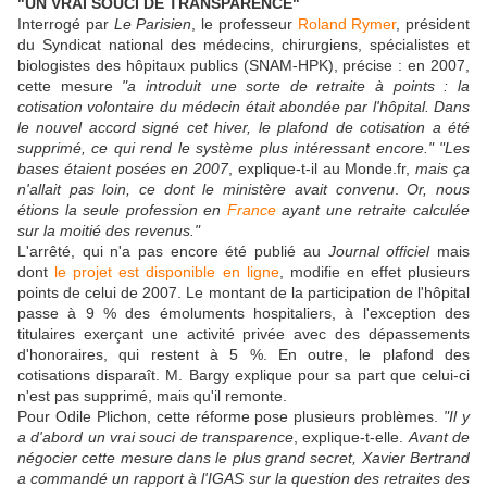
"UN VRAI SOUCI DE TRANSPARENCE"
Interrogé par
Le Parisien
, le professeur
Roland Rymer
, président
du Syndicat national des médecins, chirurgiens, spécialistes et
biologistes des hôpitaux publics (SNAM-HPK), précise : en 2007,
cette mesure
"a introduit une sorte de retraite à points : la
cotisation volontaire du médecin était abondée par l'hôpital. Dans
le nouvel accord signé cet hiver, le plafond de cotisation a été
supprimé, ce qui rend le système plus intéressant encore."
"Les
bases étaient posées en 2007
, explique-t-il au Monde.fr,
mais ça
n'allait pas loin, ce dont le ministère avait convenu
.
Or, nous
étions la seule profession en
France
ayant une retraite calculée
sur la moitié des revenus."
L'arrêté, qui n'a pas encore été publié au
Journal officiel
mais
dont
le projet est disponible en ligne
, modifie en effet plusieurs
points de celui de 2007. Le montant de la participation de l'hôpital
passe à 9 % des émoluments hospitaliers, à l'exception des
titulaires exerçant une activité privée avec des dépassements
d'honoraires, qui restent à 5 %. En outre, le plafond des
cotisations disparaît. M. Bargy explique pour sa part que celui-ci
n'est pas supprimé, mais qu'il remonte.
Pour Odile Plichon, cette réforme pose plusieurs problèmes.
"Il y
a d'abord un vrai souci de transparence
, explique-t-elle.
Avant de
négocier cette mesure dans le plus grand secret, Xavier Bertrand
a commandé un rapport à l'IGAS sur la question des retraites des