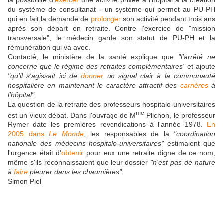
du système de consultanat - un système qui permet au PU-PH
qui en fait la demande de
prolonger
son activité pendant trois ans
après son départ en retraite. Contre l'exercice de "mission
transversale", le médecin garde son statut de PU-PH et la
rémunération qui va avec.
Contacté, le ministère de la santé explique que
"l'arrêté ne
concerne que le régime des retraites complémentaires"
et ajoute
"qu'il s'agissait ici de
donner
un signal clair à la communauté
hospitalière en maintenant le caractère attractif des
carrières
à
l'hôpital"
.
La question de la retraite des professeurs hospitalo-universitaires
me
est un vieux débat. Dans l'ouvrage de M
Plichon, le professeur
Rymer date les premières revendications à l'année 1978.
En
2005 dans
Le Monde
, les responsables de la
"coordination
nationale des médecins hospitalo-universitaires"
estimaient que
l'urgence était d'
obtenir
pour eux une retraite digne de ce nom,
même s'ils reconnaissaient que leur dossier
"n'est pas de nature
à
faire
pleurer dans les chaumières"
.
Simon Piel