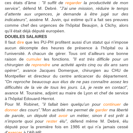
ces états d'âme :
"Il suffit de
regarder
la productivité de mon
service",
défend M. Debré.
"J'ai une mission, réduire le temps
d'attente aux urgences, je demande à être jugé sur des
indicateurs",
assène M. Juvin, qui estime qu'il a fait ses preuves
comme chef des urgences de l'hôpital Beaujon, à Clichy, alors
qu'il était déjà député européen.
DOUBLES SALAIRES
Il faut
dire
que les PU-PH profitent aussi d'un statut qui n'impose
aucun décompte des heures de présence à l'hôpital ou à
l'université. A chacun de gérer. Tous ont d'ailleurs une bonne
raison de
cumuler
les fonctions.
"Il est très difficile pour un
chirurgien de
reprendre
une activité après cinq ou dix ans sans
opérer",
avance Jacques Domergue, chirurgien au CHU de
Montpellier et directeur du centre anticancer du département.
"On reproche beaucoup aux élus de ne pas connaître assez les
difficultés de la vie de tous les jours. Là, je reste en contact",
avance M. Touraine, adjoint au maire de Lyon et chef de service
à l'hôpital Edouard-Herriot.
Pour M. Robinet,
"il fallait bien quelqu'un pour
continuer
de
donner
des cours"."Mon activité me permet de
garder
ma liberté
de parole, un député doit
avoir
un métier, sinon il est prêt à
n'importe quoi pour
rester
élu",
défend même M. Debré, élu
député pour la première fois en 1986 et qui n'a jamais cessé
d'
exercer
à l'AP-HP.