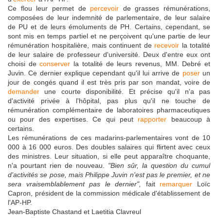
Ce flou leur permet de
percevoir
de grasses rémunérations,
composées de leur indemnité de parlementaire, de leur salaire
de PU et de leurs émoluments de PH. Certains, cependant, se
sont mis en temps partiel et ne perçoivent qu'une partie de leur
rémunération hospitalière, mais continuent de
recevoir
la totalité
de leur salaire de professeur d'université. Deux d'entre eux ont
choisi de
conserver
la totalité de leurs revenus, MM. Debré et
Juvin. Ce dernier explique cependant qu'il lui arrive de
poser
un
jour de congés quand il est très pris par son mandat, voire de
demander
une courte disponibilité. Et précise qu'il n'a pas
d'activité privée à l'hôpital, pas plus qu'il ne touche de
rémunération complémentaire de laboratoires pharmaceutiques
ou pour des expertises. Ce qui peut
rapporter
beaucoup à
certains.
Les rémunérations de ces madarins-parlementaires vont de 10
000 à 16 000 euros. Des doubles salaires qui flirtent avec ceux
des ministres. Leur situation, si elle peut apparaître choquante,
n'a pourtant rien de nouveau.
"Bien sûr, la question du cumul
d'activités se pose, mais Philippe Juvin n'est pas le premier, et ne
sera vraisemblablement pas le dernier",
fait
remarquer
Loïc
Capron, président de la commission médicale d'établissement de
l'AP-HP.
Jean-Baptiste Chastand et Laetitia Clavreul