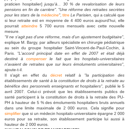
praticien hospitalier]
jusqu'à... 30 % de revalorisation de leurs
pensions en fin de carrière"
.
"Une réforme des retraites secrètes
pour les stars de la
médecine
"
,
titre
Le Parisien
, qui a calculé que
si leur retraite est en moyenne de 4 400 euros aujourd'hui, elle
pourrait
atteindre
5 700 euros mensuels avec cette nouvelle
mesure.
"Il ne s'agit pas d'une réforme, mais d'un ajustement budgétaire"
,
explique M. Bargy, par ailleurs spécialiste en chirurgie pédiatrique
au sein du groupe hospitalier Saint-Vincent-de-Paul-Cochin, à
Paris.
"L'accord principal date en effet de 2007 et était déjà
destiné à
compenser
le fait que les hospitalo-universitaires
n'avaient de retraites que sur leurs émoluments universitaires"
,
ajoute-t-il.
Il s'agit en effet du
décret
relatif à
"la participation des
établissements de santé à la constitution de droits à la retraite au
bénéfice des personnels enseignants et hospitaliers"
, publié le 5
avril 2007. Celui-ci prévoit que les établissements publics de
santé participent à la constitution de droits à la retraite des PU-
PH à hauteur de 5 % des émoluments hospitaliers bruts annuels
dans une limite maximale de 2 000 euros. Cela signifie pour
simplifier
que si un médecin hospitalo-universitaire épargne 2 000
euros pour sa retraite, son établissement participe lui aussi à
hauteur de 2 000 euros.