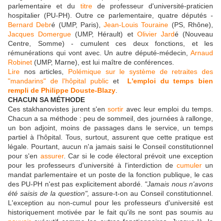
parlementaire et du
titre
de professeur d'université-praticien
hospitalier (PU-PH). Outre ce parlementaire, quatre députés -
Bernard Debr
é (UMP, Paris),
Jean-Louis Touraine
(PS, Rhône),
Jacques Domergue
(UMP, Hérault) et
Olivier Jard
é (Nouveau
Centre, Somme) - cumulent ces deux fonctions, et les
rémunérations qui vont avec. Un autre député-médecin,
Arnaud
Robinet
(UMP, Marne), est lui maître de conférences.
Lire
nos articles,
Polémique sur le système de retraites des
"mandarins" de l'hôpital public
et
L'emploi du temps bien
rempli de Philippe Douste-Blazy
.
CHACUN SA MÉTHODE
Ces stakhanovistes jurent s'en
sortir
avec leur emploi du temps.
Chacun a sa méthode : peu de sommeil, des journées à rallonge,
un bon adjoint, moins de passages dans le service, un temps
partiel à l'hôpital. Tous, surtout, assurent que cette pratique est
légale. Pourtant, aucun n'a jamais saisi le Conseil constitutionnel
pour s'en
assurer
. Car si le code électoral prévoit une exception
pour les professeurs d'université à l'interdiction de
cumuler
un
mandat parlementaire et un poste de la fonction publique, le cas
des PU-PH n'est pas explicitement abordé.
"Jamais nous n'avons
été saisis de la question",
assure-t-on au Conseil constitutionnel.
L'exception au non-cumul pour les professeurs d'université est
historiquement motivée par le fait qu'ils ne sont pas soumis au