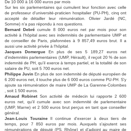
De 10 000 à 16 000 euros par mois
Sur les six parlementaires qui cumulent leur fonction avec celle
de professeur d'université-praticien hospitalier (PU-PH), cinq ont
accepté de détailler leur rémunération. Olivier Jardé (NC,
Somme) n'a pas répondu à nos questions.
Bernard Debré
cumule 8 000 euros net par mois pour son
activité à l'hôpital avec ses indemnités de parlementaire UMP et
de conseiller de Paris, plafonnées à 9 857,49 euros brut. Il a
aussi une activité privée à l'hôpital.
Jacques Domergue
En plus de ses 5 189,27 euros net
d'indemnités parlementaires (UMP, Hérault), il reçoit 20 % de son
indemnité de PH, qu'il exerce à temps partiel, et la totalité de son
salaire de PU, soit 5 700 euros net.
Philippe Juvin
En plus de son indemnité de député européen de
6 200 euros net, il touche plus de 6 000 euros comme PU-PH. S'y
ajoute sa rémunération de maire UMP de La Garenne-Colombes
, soit 1 500 euros.
Arnaud Robinet
Son activité de médecin lui rapporte 2 600
euros net, qu'il cumule avec son indemnité de parlementaire
(UMP, Marne) et 2 500 euros brut perçus en tant que conseiller
général.
Jean-Louis Touraine
Il continue d'exercer à deux tiers de
temps, pour 7 850 euros par mois. Auxquels s'ajoutent ses
rémunérations de député (PS, Rhône) et d'adjoint au maire de