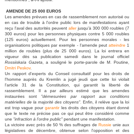
AMENDE DE 25 000 EUROS
Les amendes prévues en cas de rassemblement non autorisé ou
en cas de trouble à l'ordre public lors de manifestations ayant
reçu l'aval des autorités peuvent
aller
jusqu'à 300 000 roubles (7
300 euros) pour les personnes physiques contre 5 000 roubles
(125 euros) actuellement. Pour les personnes morales
-
les
organisations politiques par exemple
-
l'amende peut
atteindre
1
million de roubles (plus de 25 000 euros). La loi entrera en
vigueur dès sa publication samedi dans le journal officiel
Rossiiskaïa Gazeta
, a souligné le porte-parole de M. Poutine,
Dmitri Peskov
.
Un rapport d'experts du Conseil consultatif pour les droits de
l'homme auprès du Kremlin a jugé jeudi que cette loi violait
l'article 31 de la Constitution, qui garantit la liberté de
rassemblement. Il a par ailleurs estimé que les amendes
instaurées sont
"démesurées par rapport aux conditions
matérielles de la majorité des citoyens"
. Enfin, il relève que la loi
est trop vague pour
garantir
les droits des citoyens étant donné
que le texte ne précise pas ce qui peut être considéré comme
une
"infraction à l'ordre public"
pendant une manifestation.
La victoire avec près de 50 % des suffrages de
Russie
unie aux
législatives de décembre, obtenue selon l'opposition et des