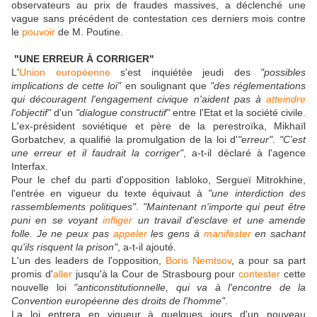
observateurs au prix de fraudes massives, a déclenché une
vague sans précédent de contestation ces derniers mois contre
le
pouvoir
de M. Poutine.
"UNE ERREUR À CORRIGER"
L'
Union européenne
s'est inquiétée jeudi des
"possibles
implications de cette loi"
en soulignant que
"des réglementations
qui découragent l'engagement civique n'aident pas à
atteindre
l'objectif"
d'un
"dialogue constructif"
entre l'Etat et la société civile.
L'ex-président soviétique et père de la perestroïka, Mikhaïl
Gorbatchev, a qualifié la promulgation de la loi d'
"erreur"
.
"C'est
une erreur et il faudrait la corriger"
, a-t-il déclaré à l'agence
Interfax.
Pour le chef du parti d'opposition Iabloko, Sergueï Mitrokhine,
l'entrée en vigueur du texte équivaut à
"une interdiction des
rassemblements politiques"
.
"Maintenant n'importe qui peut être
puni en se voyant
infliger
un travail d'esclave et une amende
folle. Je ne peux pas
appeler
les gens à
manifester
en sachant
qu'ils risquent la prison"
, a-t-il ajouté.
L'un des leaders de l'opposition,
Boris Nemtsov
, a pour sa part
promis d'
aller
jusqu'à la Cour de Strasbourg pour
contester
cette
nouvelle loi
"anticonstitutionnelle, qui va à l'encontre de la
Convention européenne des droits de l'homme"
.
La loi entrera en vigueur à quelques jours d'un nouveau