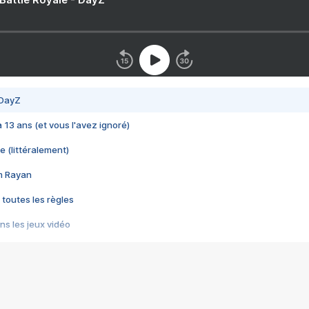
 DayZ
 a 13 ans (et vous l'avez ignoré)
e (littéralement)
im Rayan
 toutes les règles
s les jeux vidéo
us choquant de Rockstar ? - Le scandale BULLY
e plus moche de Steam
du RÊVE tourne au CAUCHEMAR