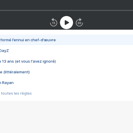
nsformé l’ennui en chef-d’œuvre
 DayZ
 a 13 ans (et vous l'avez ignoré)
e (littéralement)
im Rayan
 toutes les règles
s les jeux vidéo
us choquant de Rockstar ? - Le scandale BULLY
e plus moche de Steam