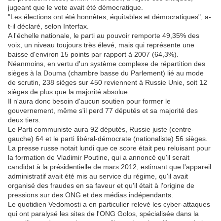
jugeant que le vote avait été démocratique.
"Les élections ont été honnêtes, équitables et démocratiques", a-
t-il déclaré, selon Interfax.
A l'échelle nationale, le parti au pouvoir remporte 49,35% des
voix, un niveau toujours très élevé, mais qui représente une
baisse d'environ 15 points par rapport à 2007 (64,3%).
Néanmoins, en vertu d'un système complexe de répartition des
sièges à la Douma (chambre basse du Parlement) lié au mode
de scrutin, 238 sièges sur 450 reviennent à Russie Unie, soit 12
sièges de plus que la majorité absolue.
Il n'aura donc besoin d'aucun soutien pour former le
gouvernement, même s'il perd 77 députés et sa majorité des
deux tiers.
Le Parti communiste aura 92 députés, Russie juste (centre-
gauche) 64 et le parti libéral-démocrate (nationaliste) 56 sièges.
La presse russe notait lundi que ce score était peu reluisant pour
la formation de Vladimir Poutine, qui a annoncé qu'il serait
candidat à la présidentielle de mars 2012, estimant que l'appareil
administratif avait été mis au service du régime, qu'il avait
organisé des fraudes en sa faveur et qu'il était à l'origine de
pressions sur des ONG et des médias indépendants.
Le quotidien Vedomosti a en particulier relevé les cyber-attaques
qui ont paralysé les sites de l'ONG Golos, spécialisée dans la