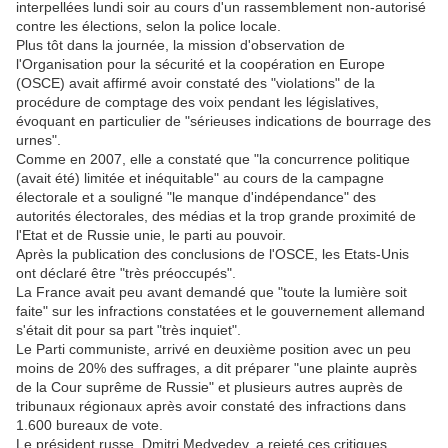
interpellées lundi soir au cours d'un rassemblement non-autorisé
contre les élections, selon la police locale.
Plus tôt dans la journée, la mission d'observation de
l'Organisation pour la sécurité et la coopération en Europe
(OSCE) avait affirmé avoir constaté des "violations" de la
procédure de comptage des voix pendant les législatives,
évoquant en particulier de "sérieuses indications de bourrage des
urnes".
Comme en 2007, elle a constaté que "la concurrence politique
(avait été) limitée et inéquitable" au cours de la campagne
électorale et a souligné "le manque d'indépendance" des
autorités électorales, des médias et la trop grande proximité de
l'Etat et de Russie unie, le parti au pouvoir.
Après la publication des conclusions de l'OSCE, les Etats-Unis
ont déclaré être "très préoccupés".
La France avait peu avant demandé que "toute la lumière soit
faite" sur les infractions constatées et le gouvernement allemand
s'était dit pour sa part "très inquiet".
Le Parti communiste, arrivé en deuxième position avec un peu
moins de 20% des suffrages, a dit préparer "une plainte auprès
de la Cour suprême de Russie" et plusieurs autres auprès de
tribunaux régionaux après avoir constaté des infractions dans
1.600 bureaux de vote.
Le président russe, Dmitri Medvedev, a rejeté ces critiques,