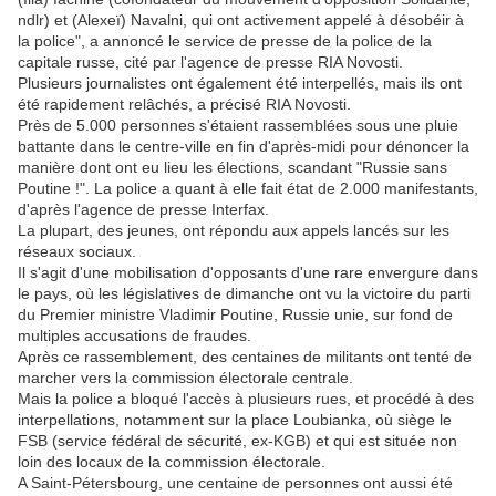
ndlr) et (Alexeï) Navalni, qui ont activement appelé à désobéir à
la police", a annoncé le service de presse de la police de la
capitale russe, cité par l'agence de presse RIA Novosti.
Plusieurs journalistes ont également été interpellés, mais ils ont
été rapidement relâchés, a précisé RIA Novosti.
Près de 5.000 personnes s'étaient rassemblées sous une pluie
battante dans le centre-ville en fin d'après-midi pour dénoncer la
manière dont ont eu lieu les élections, scandant "Russie sans
Poutine !". La police a quant à elle fait état de 2.000 manifestants,
d'après l'agence de presse Interfax.
La plupart, des jeunes, ont répondu aux appels lancés sur les
réseaux sociaux.
Il s'agit d'une mobilisation d'opposants d'une rare envergure dans
le pays, où les législatives de dimanche ont vu la victoire du parti
du Premier ministre Vladimir Poutine, Russie unie, sur fond de
multiples accusations de fraudes.
Après ce rassemblement, des centaines de militants ont tenté de
marcher vers la commission électorale centrale.
Mais la police a bloqué l'accès à plusieurs rues, et procédé à des
interpellations, notamment sur la place Loubianka, où siège le
FSB (service fédéral de sécurité, ex-KGB) et qui est située non
loin des locaux de la commission électorale.
A Saint-Pétersbourg, une centaine de personnes ont aussi été