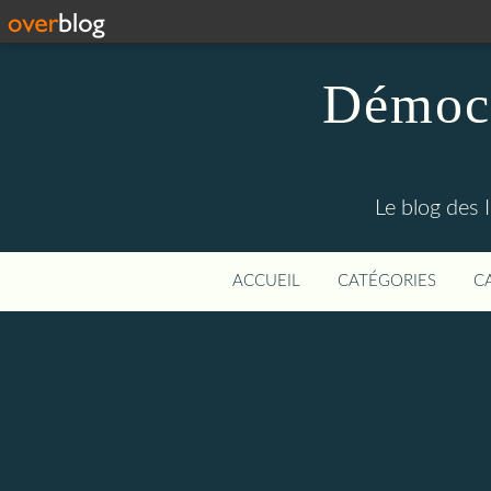
Démocr
Le blog des 
ACCUEIL
CATÉGORIES
C