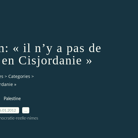
: « il n’y a pas de
 en Cisjordanie »
es
>
Categories
>
ordanie »
Palestine
6.01.2012
…
ocratie-reelle-nimes