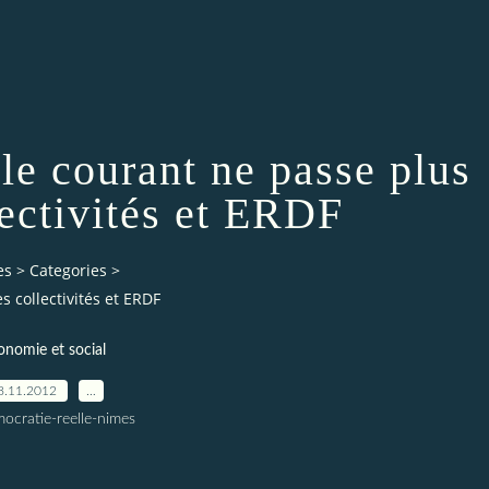
 le courant ne passe plus
lectivités et ERDF
es
>
Categories
>
s collectivités et ERDF
onomie et social
8.11.2012
…
ocratie-reelle-nimes