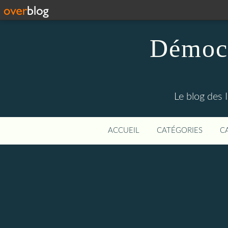
Démocr
Le blog des 
ACCUEIL
CATÉGORIES
C