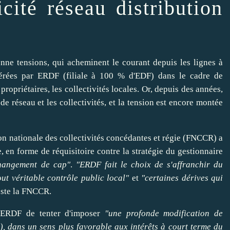
icité réseau distribution
nne tensions, qui acheminent le courant depuis les lignes à
érées par ERDF (filiale à 100 % d'EDF) dans le cadre de
ropriétaires, les collectivités locales. Or, depuis des années,
de réseau et les collectivités, et la tension est encore montée
tion nationale des collectivités concédantes et régie (FNCCR) a
e, en
forme
de réquisitoire contre la stratégie du gestionnaire
hangement de cap"
.
"ERDF fait le choix de s'
affranchir
du
t véritable contrôle public local"
et
"certaines dérives qui
este la FNCCR.
nt ERDF de
tenter
d'
imposer
"une profonde modification de
), dans un sens plus favorable aux intérêts à court terme du