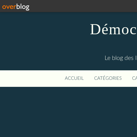
Démocr
Le blog des 
ACCUEIL
CATÉGORIES
C