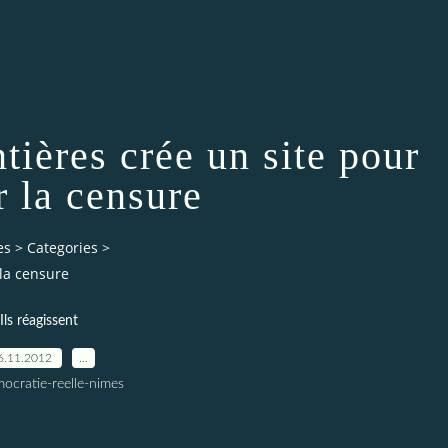
tières crée un site pour
r la censure
es
>
Categories
>
 la censure
Ils réagissent
6.11.2012
…
ocratie-reelle-nimes