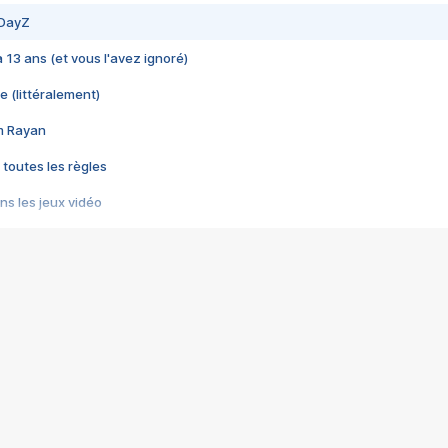
 DayZ
 a 13 ans (et vous l'avez ignoré)
e (littéralement)
im Rayan
 toutes les règles
s les jeux vidéo
us choquant de Rockstar ? - Le scandale BULLY
e plus moche de Steam
du RÊVE tourne au CAUCHEMAR
pendant 8 heures
it… à tort
umiliés par un jeu vidéo