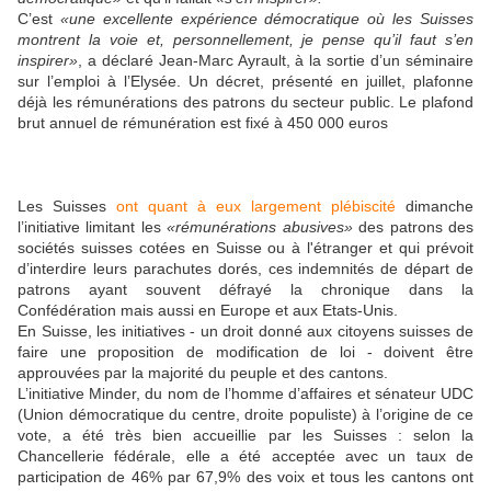
C’est
«une excellente expérience démocratique où les Suisses
montrent la voie et, personnellement, je pense qu’il faut s’en
inspirer»
, a déclaré Jean-Marc Ayrault, à la sortie d’un séminaire
sur l’emploi à l’Elysée. Un décret, présenté en juillet, plafonne
déjà les rémunérations des patrons du secteur public. Le plafond
brut annuel de rémunération est fixé à 450 000 euros
Les Suisses
ont quant à eux largement plébiscité
dimanche
l’initiative limitant les
«rémunérations abusives»
des patrons des
sociétés suisses cotées en Suisse ou à l'étranger et qui prévoit
d’interdire leurs parachutes dorés, ces indemnités de départ de
patrons ayant souvent défrayé la chronique dans la
Confédération mais aussi en Europe et aux Etats-Unis.
En Suisse, les initiatives - un droit donné aux citoyens suisses de
faire une proposition de modification de loi - doivent être
approuvées par la majorité du peuple et des cantons.
L’initiative Minder, du nom de l’homme d’affaires et sénateur UDC
(Union démocratique du centre, droite populiste) à l’origine de ce
vote, a été très bien accueillie par les Suisses : selon la
Chancellerie fédérale, elle a été acceptée avec un taux de
participation de 46% par 67,9% des voix et tous les cantons ont