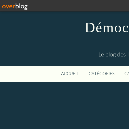
Démocr
Le blog des 
ACCUEIL
CATÉGORIES
C