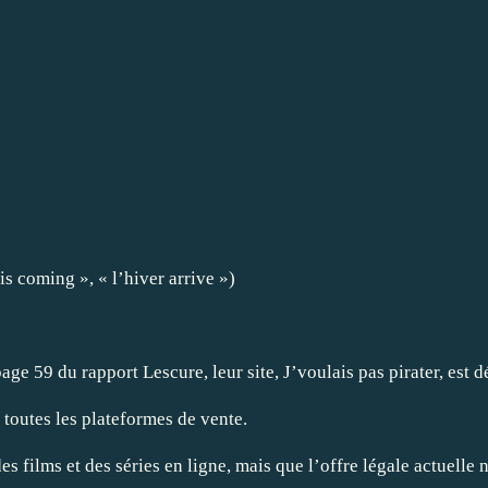
is coming », « l’hiver arrive »)
a page 59 du
rapport Lescure
, leur site,
J’voulais pas pirater
, est 
 toutes les plateformes de vente.
s films et des séries en ligne, mais que l’offre légale actuelle ne