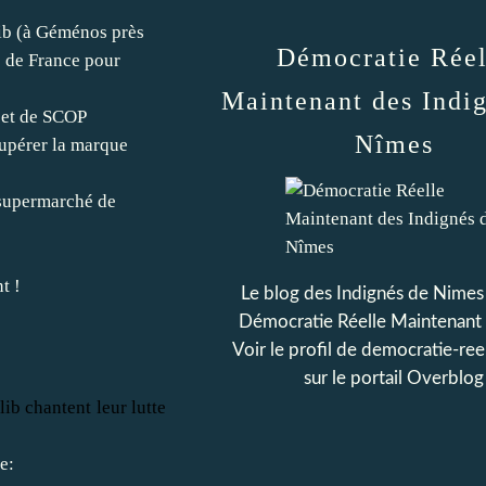
lib (à Géménos près
Démocratie Réel
s de France pour
Maintenant des Indi
ojet de SCOP
Nîmes
cupérer la marque
 supermarché de
t !
Le blog des Indignés de Nimes 
Démocratie Réelle Maintenant
Voir le profil de
democratie-ree
sur le portail Overblog
lib chantent leur lutte
e: