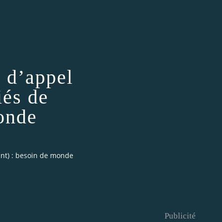
n d’appel
iés de
onde
hant) : besoin de monde
Publicité