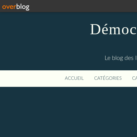
Démocr
Le blog des 
ACCUEIL
CATÉGORIES
C