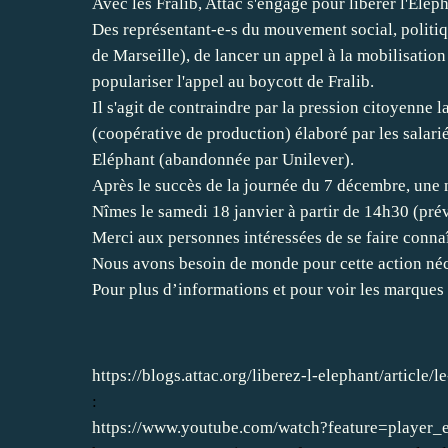
Avec les Fralib, Attac s'engage pour libérer l'Eléph
Des représentant-e-s du mouvement social, politiqu
de Marseille), de lancer un appel à la mobilisati
populariser l'appel au boycott de Fralib.
Il s'agit de contraindre par la pression citoyenne
(coopérative de production) élaboré par les salar
Eléphant (abandonnée par Unilever).
Après le succès de la journée du 7 décembre, une 
Nîmes le samedi 18 janvier à partir de 14h30 (prév
Merci aux personnes intéressées de se faire connaî
Nous avons besoin de monde pour cette action néces
Pour plus d’informations et pour voir les marques
https://blogs.attac.org/liberez-l-elephant/article
:
https://www.youtube.com/watch?feature=play