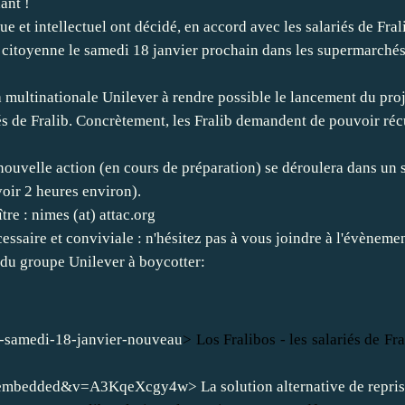
ant !
e et intellectuel ont décidé, en accord avec les salariés de Fra
on citoyenne le samedi 18 janvier prochain dans les supermarché
 la multinationale Unilever à rendre possible le lancement du pr
iés de Fralib. Concrètement, les Fralib demandent de pouvoir ré
nouvelle action (en cours de préparation) se déroulera dans un
oir 2 heures environ).
tre : nimes (at)
attac.org
saire et conviviale : n'hésitez pas à vous joindre à l'évènemen
 du groupe Unilever à boycotter:
/le-samedi-18-janvier-nouveau
> Los Fralibos - les salariés de Fra
er_embedded&v=A3KqeXcgy4w
> La solution alternative de repris