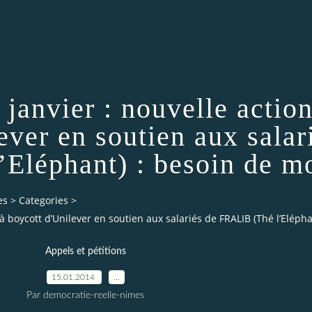
janvier : nouvelle actio
ever en soutien aux salar
Eléphant) : besoin de m
es
>
Categories
>
 à boycott d’Unilever en soutien aux salariés de FRALIB (Thé l’Elép
Appels et pétitions
15.01.2014
…
Par democratie-reelle-nimes