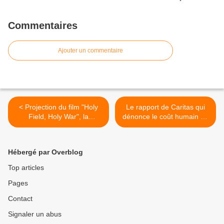
Commentaires
Ajouter un commentaire
< Projection du film "Holy
Le rapport de Caritas qui
Field, Holy War", la
dénonce le coût humain de
résistance des villageois
la crise en Europe - Montée
polonais sur leurs terres
de la pauvreté, montée des
menacées par l'exploitation
inégalités, dégradation des
Hébergé par Overblog
du gaz de schiste du
niveaux de vie, chômage,
pétrolier Chevron - le 9 avril
violences, malnutrition... >
Top articles
à Barjac
Pages
Contact
Signaler un abus