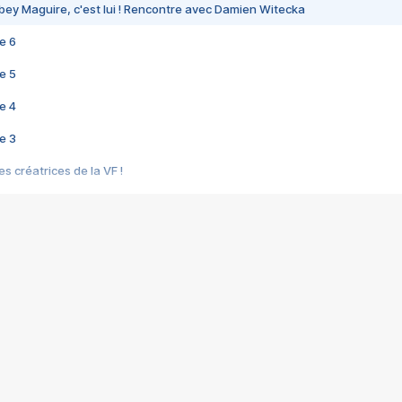
bey Maguire, c'est lui ! Rencontre avec Damien Witecka
e 6
e 5
e 4
e 3
s créatrices de la VF !
e 2
e 1
e Mektoub My Love arrive enfin ! Rencontre avec Shaïn Boumedine et Sal
i : après Toni en famille
elle réalise le bouleversant Dites lui que je l'aime
ais ! Rencontre autour de Vie privée de Rebecca Zlotowski
 de Marguerite, Grave... Rencontre avec Ella Rumpf