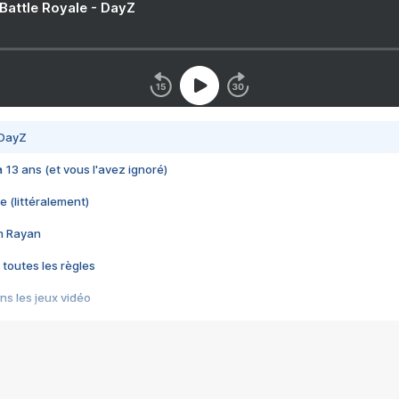
 Battle Royale - DayZ
 DayZ
 a 13 ans (et vous l'avez ignoré)
e (littéralement)
im Rayan
 toutes les règles
s les jeux vidéo
us choquant de Rockstar ? - Le scandale BULLY
e plus moche de Steam
du RÊVE tourne au CAUCHEMAR