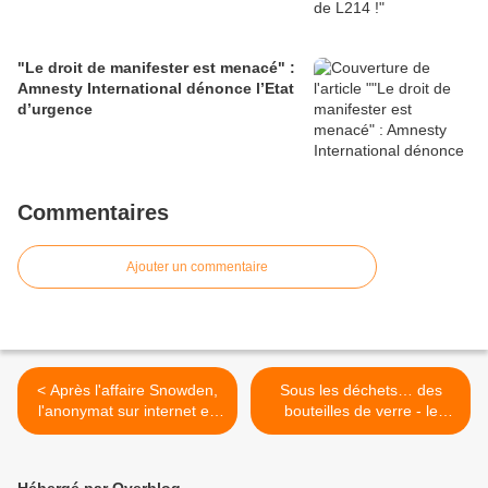
"Le droit de manifester est menacé" :
Amnesty International dénonce l’Etat
d’urgence
Commentaires
Ajouter un commentaire
< Après l'affaire Snowden,
Sous les déchets… des
l'anonymat sur internet en
bouteilles de verre - le
question
gâchis et l’absurdité de la
situation du traitement des
déchets en France. On
Hébergé par Overblog