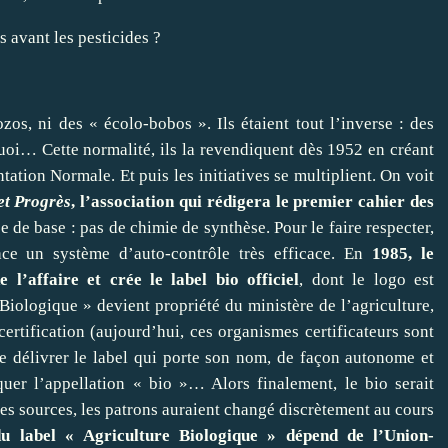
 avant les pesticides ?
zos, ni des « écolo-bobos ». Ils étaient tout l’inverse : des
uoi… Cette normalité, ils la revendiquent dès 1952 en créant
tion Normale. Et puis les initiatives se multiplient. On voit
et Progrès
, l’association qui rédigera le premier cahier des
pe de base : pas de chimie de synthèse. Pour le faire respecter,
lace
un système d’auto-contrôle très efficace
. En
1985, le
l’affaire et crée le label bio officiel
, dont le logo est
iologique » devient propriété du ministère de l’agriculture,
 certification (aujourd’hui, ces organismes certificateurs sont
e délivrer le label qui porte son nom, de façon autonome et
uer l’appellation « bio »… Alors finalement, le bio serait
es sources, les patrons auraient changé discrètement au cours
du label « Agriculture Biologique » dépend de l’Union-