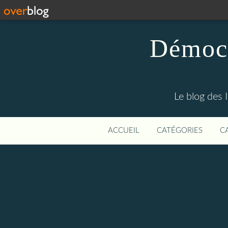
Démocr
Le blog des 
ACCUEIL
CATÉGORIES
C