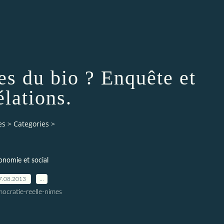
les du bio ? Enquête et
élations.
es
>
Categories
>
onomie et social
7.08.2013
…
ocratie-reelle-nimes