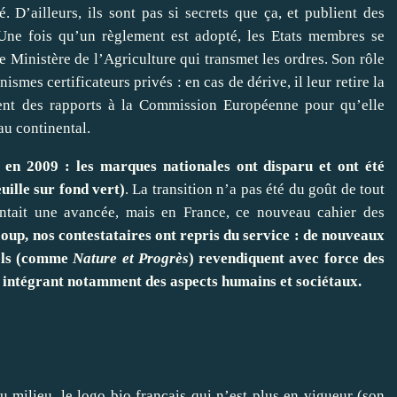
. D’ailleurs, ils sont pas si secrets que ça, et publient des
 Une fois qu’un règlement est adopté, les Etats membres se
le Ministère de l’Agriculture qui transmet les ordres. Son rôle
ismes certificateurs privés : en cas de dérive, il leur retire la
ment des rapports à la Commission Européenne pour qu’elle
au continental.
 en 2009 : les marques nationales ont disparu et ont été
uille sur fond vert)
. La transition n’a pas été du goût de tout
ntait une avancée, mais en France, ce nouveau cahier des
oup, nos contestataires ont repris du service : de nouveaux
bels (comme
Nature et Progrès
) revendiquent avec force des
s, intégrant notamment des aspects humains et sociétaux.
milieu, le logo bio français qui n’est plus en vigueur (son