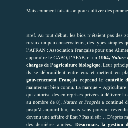
Mais comment faisait-on pour cultiver des pommes
Bref. Au tout début, les bios n’étaient pas des zo
ruraux un peu conservateurs, des types simples q
l’AFRAN : Association Française pour une Alimenta
apparaître le GABO, l’AFAB, et en
1964,
Nature 
charges de l’agriculture biologique
. Leur princi
ils se débrouillent entre eux et mettent en p
gouvernement Français reprend le contrôle de 
maintenant bien connu. La marque « Agriculture B
qui autorise des entreprises privées à délivrer la
au nombre de 8).
Nature et Progrè
s a continué d
jusqu’à aujourd’hui, mais sans pouvoir revendiq
devenu une affaire d’Etat ? Pas si sûr… D’après m
des dernières années.
Désormais, la gestion 