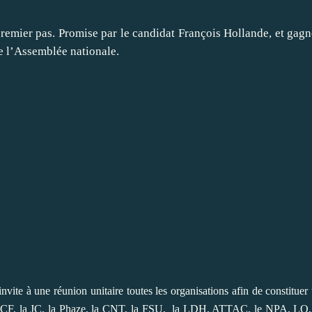
 premier pas. Promise par le candidat François Hollande, et gag
de l’Assemblée nationale.
invite à une réunion unitaire toutes les
organisations afin de constituer
le PCF, la JC, la Phaze, la CNT, la FSU, la LDH, ATTAC, le NPA, LO,