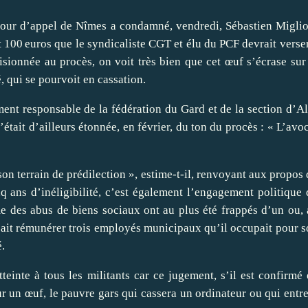
a cour d’appel de Nîmes a condamné, vendredi, Sébastien Migli
t 100 euros que le syndicaliste CGT et élu du PCF devrait verse
visionnée au procès, on voit très bien que cet œuf s’écrase sur
é, qui se pourvoit en cassation.
nt responsable de la fédération du Gard et de la section d’A
était d’ailleurs étonnée, en février, du ton du procès : « L’avo
on terrain de prédilection », estime-t-il, renvoyant aux propos
q ans d’inéligibilité, c’est également l’engagement politique
e des abus de biens sociaux ont au plus été frappés d’un ou,
isait rémunérer trois employés municipaux qu’il occupait pour 
.
inte à tous les militants car ce jugement, s’il est confirmé
our un œuf, le pauvre gars qui cassera un ordinateur ou qui entr