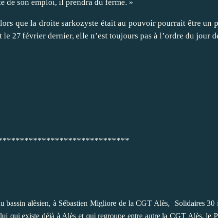
e de son emploi, il prendra du ferme. »
lors que la droite sarkozyste était au pouvoir pourrait être un
le 27 février dernier, elle n’est toujours pas à l’ordre du jour 
*****************
 du bassin alèsien, à Sébastien Migliore de la CGT Alès, Solidaires 30 
ui qui existe déjà à Alès et qui regroupe entre autre la CGT Alès, 