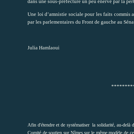
dans une sous-préfecture un peu énervé par la pert
Une loi d’amnistie sociale pour les faits commis a
par les parlementaires du Front de gauche au Sénat 
Julia Hamlaoui
*********************
A
fin d'étendre et de systématiser la solidarité, au-delà
Comité de soutien sur Nîmes sur le même modèle de cel