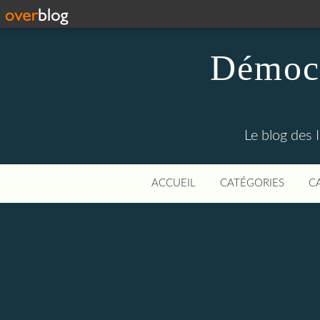
Démocr
Le blog des 
ACCUEIL
CATÉGORIES
C