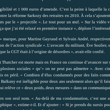
igibilité et 1 000 euros d’amende. C’est la peine à laquelle l
ntre la réforme Sarkozy des retraites en 2010. À cela s’ajouten
ts par le « projectile ». Le tout pour un œuf. « Sur la vidéo 
 ça que j’ai été relaxé en première instance », déplore l’intéress
 marque, pour Martine Gayraud et Sylvain André, respectiveme
n de l’action syndicale ». L’avocate du militant, Ève Soulier, s’
que la CGT était à l’origine de désordres », avait-elle confié.
 Thatcher est morte mais en France on continue d’avancer sur s
explosions sociales » qu’« on ne peut pas admettre ». Avec cin
mis en péril. « Combien d’élus condamnés pour des faits comm
k Balkany est inéligible pour deux ans seulement alors qu’il fa
qui relève ce « deux poids, deux mesures » dans un communiqué
n son seul nom. « Au-delà de ma condamnation, c’est une atte
phique », estime-t-il. Et d’ajouter : « Si je prends du sursis p