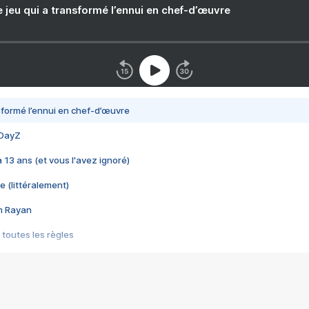
e jeu qui a transformé l’ennui en chef-d’œuvre
nsformé l’ennui en chef-d’œuvre
 DayZ
 a 13 ans (et vous l'avez ignoré)
e (littéralement)
im Rayan
 toutes les règles
s les jeux vidéo
us choquant de Rockstar ? - Le scandale BULLY
e plus moche de Steam