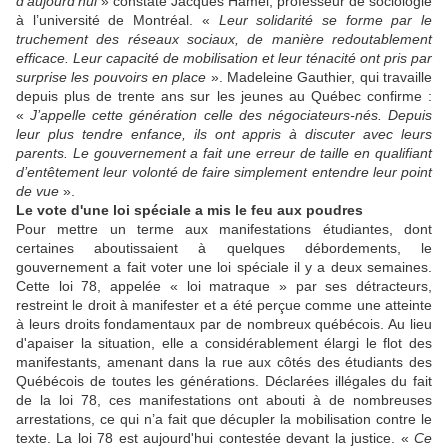
d’aujourd’hui
» constate Jacques Hamel, professeur de sociologie
à l’université de Montréal. «
Leur solidarité se forme par le
truchement des réseaux sociaux, de manière redoutablement
efficace. Leur capacité de mobilisation et leur ténacité ont pris par
surprise les pouvoirs en place
». Madeleine Gauthier, qui travaille
depuis plus de trente ans sur les jeunes au Québec confirme :
«
J’appelle cette génération celle des négociateurs-nés. Depuis
leur plus tendre enfance, ils ont appris à discuter avec leurs
parents. Le gouvernement a fait une erreur de taille en qualifiant
d’entêtement leur volonté de faire simplement entendre leur point
de vue
».
Le vote d'une loi spéciale a mis le feu aux poudres
Pour mettre un terme aux manifestations étudiantes, dont
certaines aboutissaient à quelques débordements, le
gouvernement a fait voter une loi spéciale il y a deux semaines.
Cette loi 78, appelée « loi matraque » par ses détracteurs,
restreint le droit à manifester et a été perçue comme une atteinte
à leurs droits fondamentaux par de nombreux québécois. Au lieu
d'apaiser la situation, elle a considérablement élargi le flot des
manifestants, amenant dans la rue aux côtés des étudiants des
Québécois de toutes les générations. Déclarées illégales du fait
de la loi 78, ces manifestations ont abouti à de nombreuses
arrestations, ce qui n’a fait que décupler la mobilisation contre le
texte. La loi 78 est aujourd'hui contestée devant la justice. «
Ce