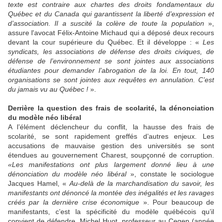
texte est contraire aux chartes des droits fondamentaux du
Québec et du Canada qui garantissent la liberté d’expression et
d’association. Il a suscité la colère de toute la population
»,
assure l'avocat Félix-Antoine Michaud qui a déposé deux recours
devant la cour supérieure du Québec. Et il développe : «
Les
syndicats, les associations de défense des droits civiques, de
défense de l’environnement se sont jointes aux associations
étudiantes pour demander l’abrogation de la loi. En tout, 140
organisations se sont jointes aux requêtes en annulation. C’est
du jamais vu au Québec !
».
Derrière la question des frais de scolarité, la dénonciation
du modèle néo libéral
A l’élément déclencheur du conflit, la hausse des frais de
scolarité, se sont rapidement greffés d’autres enjeux. Les
accusations de mauvaise gestion des universités se sont
étendues au gouvernement Charest, soupçonné de corruption.
«Les manifestations ont plus largement donné lieu à une
dénonciation du modèle néo libéral
», constate le sociologue
Jacques Hamel, «
Au-delà de la marchandisation du savoir, les
manifestants ont dénoncé la montée des inégalités et les ravages
créés par la dernière crise économique
». Pour beaucoup de
manifestants, c’est la spécificité du modèle québécois qu’il
convient de défendre. Michel Huot, professeur au Cegep (année