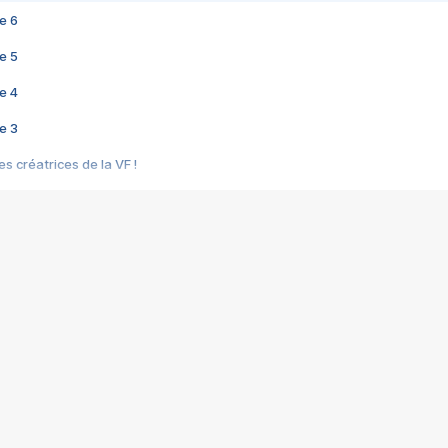
e 6
e 5
e 4
e 3
s créatrices de la VF !
e 2
e 1
e Mektoub My Love arrive enfin ! Rencontre avec Shaïn Boumedine et Sal
i : après Toni en famille
elle réalise le bouleversant Dites lui que je l'aime
ais ! Rencontre autour de Vie privée de Rebecca Zlotowski
 de Marguerite, Grave... Rencontre avec Ella Rumpf