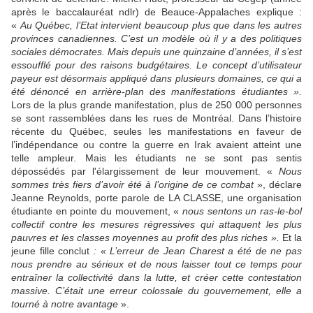
après le baccalauréat ndlr) de Beauce-Appalaches explique :
«
Au Québec, l’Etat intervient beaucoup plus que dans les autres
provinces canadiennes. C’est un modèle où il y a des politiques
sociales démocrates. Mais depuis une quinzaine d’années, il s’est
essoufflé pour des raisons budgétaires. Le concept d’utilisateur
payeur est désormais appliqué dans plusieurs domaines, ce qui a
été dénoncé en arrière-plan des manifestations étudiantes ».
Lors de la plus grande manifestation, plus de 250 000 personnes
se sont rassemblées dans les rues de Montréal. Dans l’histoire
récente du Québec, seules les manifestations en faveur de
l’indépendance ou contre la guerre en Irak avaient atteint une
telle ampleur. Mais les étudiants ne se sont pas sentis
dépossédés par l'élargissement de leur mouvement. «
Nous
sommes très fiers d’avoir été à l’origine de ce combat
», déclare
Jeanne Reynolds, porte parole de LA CLASSE, une organisation
étudiante en pointe du mouvement, «
nous sentons un ras-le-bol
collectif contre les mesures régressives qui attaquent les plus
pauvres et les classes moyennes au profit des plus riches ».
Et la
jeune fille conclut
:
«
L’erreur de Jean Charest a été de ne pas
nous prendre au sérieux et de nous laisser tout ce temps pour
entraîner la collectivité dans la lutte, et créer cette contestation
massive. C’était une erreur colossale du gouvernement, elle a
tourné à notre avantage
».