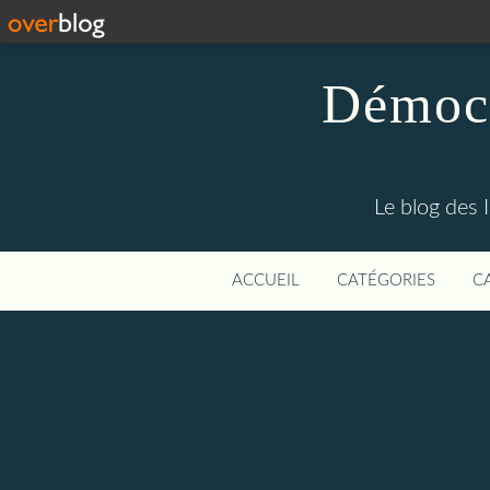
Démocr
Le blog des 
ACCUEIL
CATÉGORIES
C