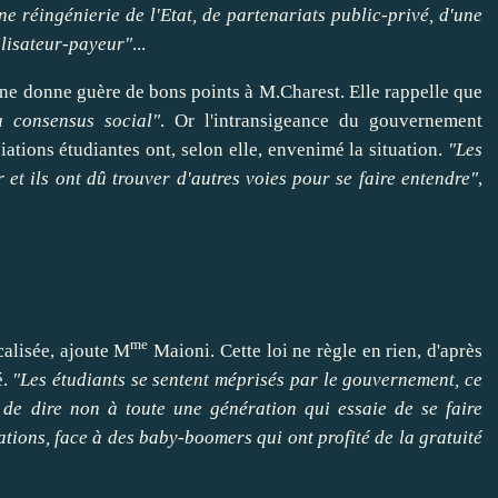
ne réingénierie de l'Etat, de partenariats public-privé, d'une
tilisateur-payeur"
...
ue ne donne guère de bons points à M.Charest. Elle rappelle que
au consensus
social
"
. Or l'intransigeance du gouvernement
iations étudiantes ont, selon elle, envenimé la situation.
"Les
r et ils ont dû
trouver
d'autres voies pour se
faire
entendre"
,
me
icalisée, ajoute M
Maioni. Cette loi ne règle en rien, d'après
é.
"Les étudiants se sentent méprisés par le gouvernement, ce
n de
dire
non à toute une génération qui essaie de se
faire
ations, face à des baby-boomers qui ont profité de la gratuité