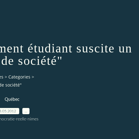
ent étudiant suscite un
 de société"
es
>
Categories
>
e société"
Québec
3.05.2012
…
ocratie-reelle-nimes