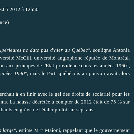
23.05.2012 à 12h50
nce)
supérieures ne date pas d'hier au Québec"
, souligne
Antonia
iversité McGill, université anglophone réputée de Montréal.
on aux principes de l'Etat-providence dans les années 1960]
,
 années 1990"
, mais le Parti québécois au
pouvoir
avait alors
herchait à en
finir
avec le gel des droits de scolarité pour les
ants. La hausse décrétée à
compter
de 2012 était de 75 % sur
ants en grève de l'étaler plutôt sur sept ans.
me
s large"
, estime M
Maioni, rappelant que le gouvernement