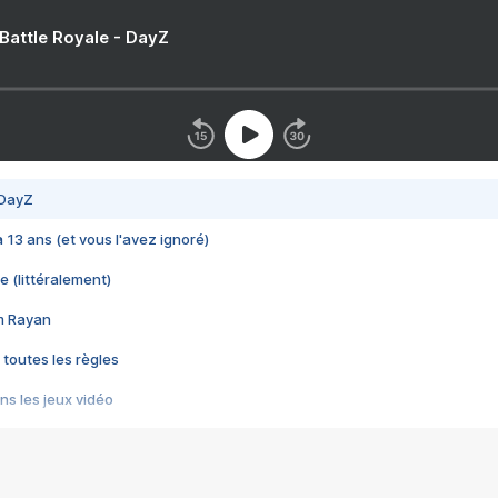
 Battle Royale - DayZ
 DayZ
 a 13 ans (et vous l'avez ignoré)
e (littéralement)
im Rayan
 toutes les règles
s les jeux vidéo
us choquant de Rockstar ? - Le scandale BULLY
e plus moche de Steam