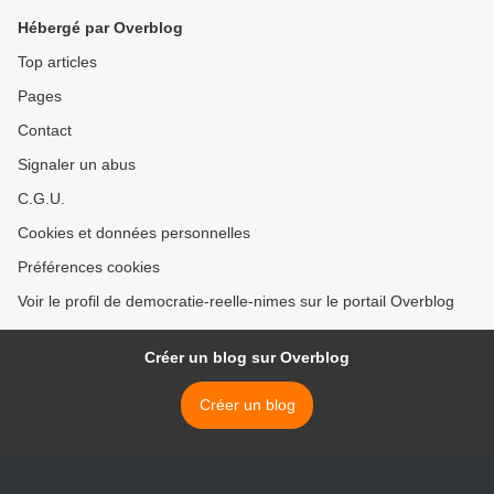
périmés destinés à être
Hébergé par Overblog
jetés
Top articles
Pages
Contact
Signaler un abus
C.G.U.
Cookies et données personnelles
Préférences cookies
Voir le profil de democratie-reelle-nimes sur le portail Overblog
Créer un blog sur Overblog
Créer un blog