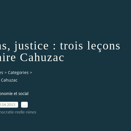
, justice : trois leçons
faire Cahuzac
es
>
Categories
>
re Cahuzac
onomie et social
2.04.2013
…
ocratie-reelle-nimes