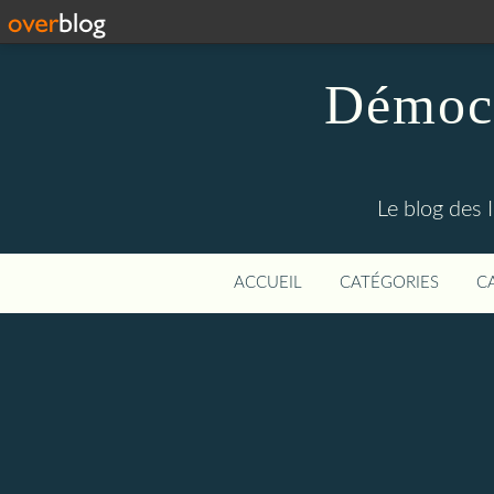
Démocr
Le blog des 
ACCUEIL
CATÉGORIES
C