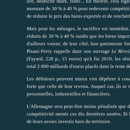
lire
, deutsche mark, franc... En théorie, cela si
monnaie de 30 % à 40 % pour
redevenir
compétiti
de
réduire
le prix des biens exportés et de
renchér
Mais pour les ménages, le sacrifice est immédiat
réduits de 30 % à 40 % tandis que les biens impo
d'ailleurs voient, de leur côté, leur patrimoine
fo
Pisani-Ferry rappelle dans son ouvrage
Le Révei
(Fayard, 228 p., 15 euros) qu'à fin 2010, les rés
total 2 000 milliards d'euros placés dans le reste de
Les débiteurs peuvent mieux s'en
dépêtrer
à cond
forte que celle de leur revenu. Auquel cas, ils se r
personnelles, industrielles et financières.
L'Allemagne sera peut-être moins pénalisée que d
compétitivité menés ces dix dernières années. Et 
de leurs avoirs investis hors du territoire.