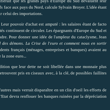
gnifierait que les grands pays d'Europe du Sud dévaluent leur
fs face aux pays du Nord, calcule Sylvain
Broyer
. L'idée étant
ir
celui des importations.
. Leur
pouvoir
d'achat est amputé : les salaires étant de facto
rtés continuent de
circuler
. Les épargnants d'Europe du Sud et
ndre
. Pour
donner
une idée de l'ampleur du cataclysme, Jean
l des démons. La Crise de l'euro et comment nous en sortir
idents français (ménages, entreprises et banques) avaient au
 la zone euro...
ition que leur dette ne soit libellée dans une monnaie plus
etrouvent pris en ciseaux avec, à la clé, de possibles faillites
'autres mais verrait
disparaître
en un clin d'oeil les efforts de
l'Etat devra
renflouer
les banques ruinées par la dépréciation