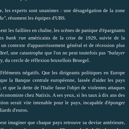
ce, les experts sont unanimes : une désagrégation de la zone
lu"
, résument les équipes d'UBS.
nt les faillites en chaîne, les scènes de panique d'épargnants
des
bank run
américains de la crise de 1929, suivie de la
 un contexte d'appauvrissement général et de récession plus
Bref, une catastrophe que l'on ne peut toutefois pas
"balayer
ry
, du cercle de réflexion bruxellois Bruegel.
d'éléments négatifs. Que les dirigeants politiques en Europe
 que la Banque centrale européenne, lassée d'
aider
les pays
r
, et que la dette de l'Italie fasse l'objet de violentes attaques
 économiste chez Natixis. A ses yeux, si les taux à dix ans des
tion serait vite intenable pour le pays, incapable d'
éponger
liards d'euros.
peut
imaginer
que chaque pays retrouve sa devise antérieure,