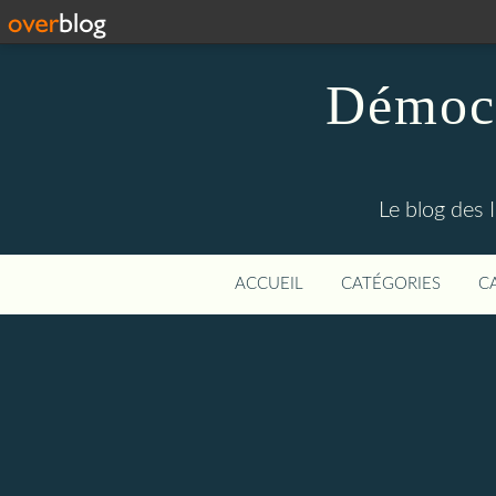
Démocr
Le blog des 
ACCUEIL
CATÉGORIES
C