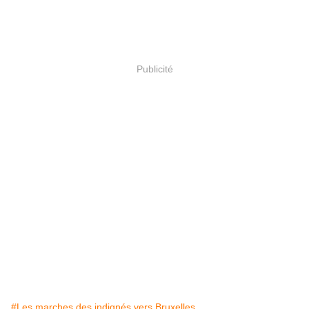
Publicité
#Les marches des indignés vers Bruxelles