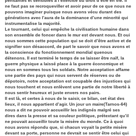
pensantes et sensibles à l’exercice du droit d’être en vie. Il
ne faut pas se recroqueviller et avoir peur de ce que nous ne
pouvons imaginer puisque nous avons vécu durant des
générations avec l’aura de la dominance d’une minorité qui
instrumentalise la majorité.
Le tournant, celui qui empêche la civilisation humaine dans
son ensemble de foncer dans le mur est devant nous. Et oui
nous sommes cette population qui se doit d’être active et de
signifier son désaccord, de part le savoir que nous avons et
la conscience du fonctionnement mondial quenous
détenons. Il est terminé le temps de se laisser être naïf, la
guerre physique a laissé place à la guerre économique et
nous en sommes tous les soldats. Notre acceptation affame
une partie des pays qui nous servent de réserves ou de
dépotoirs, notre acceptation est coupable des injustices qui
nous touchent et nous enlèvent une partie de notre liberté à
nous sentir heureux et juste envers nos pairs.
Il est là, et certes à nous de le saisir, ce bilan, cet état des
lieux, il nous appartient d’agir. Un jour un maire(Tarnos-64)
nous a dit ne pouvoir accueillir les
indignés
malgré ses
dires dans la presse et sa couleur politique, prétextant qu’il
ne pouvait accueillir toute la misère du monde. Ce à quoi
nous avons répondu que, si chacun voyait la petite misère
devant sa porte, personne ne devrait se sentir être celui qui