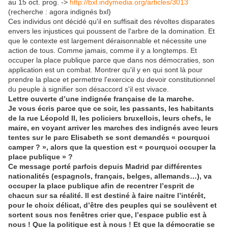
au 15 oct. prog. ->
http://bxl.indymedia.org/articles/3013
(recherche : agora
indignés
bxl)
Ces individus ont décidé qu'il en suffisait des révoltes disparates
envers les injustices qui poussent de l'arbre de la domination. Et
que le contexte est largement déraisonnable et nécessite une
action de tous. Comme jamais, comme il y a longtemps. Et
occuper la place publique parce que dans nos démocraties, son
application est un combat. Montrer qu'il y en qui sont là pour
prendre la place et permettre l'exercice du devoir constitutionnel
du peuple à signifier son désaccord s'il est vivace.
Lettre ouverte d’une indignée française de la marche.
Je vous écris parce que ce soir, les passants, les habitants
de la rue Léopold II, les policiers bruxellois, leurs chefs, le
maire, en voyant arriver les marches des
indignés
avec leurs
tentes sur le parc Elisabeth se sont demandés « pourquoi
camper ? », alors que la question est « pourquoi occuper la
place publique » ?
Ce message porté parfois depuis Madrid par différentes
nationalités (espagnols, français, belges, allemands…), va
occuper la place publique afin de recentrer l’esprit de
chacun sur sa réalité. Il est destiné à faire naitre l’intérêt,
pour le choix délicat, d’être des peuples qui se soulèvent et
sortent sous nos fenêtres crier que, l’espace public est à
nous ! Que la politique est à nous ! Et que la démocratie se