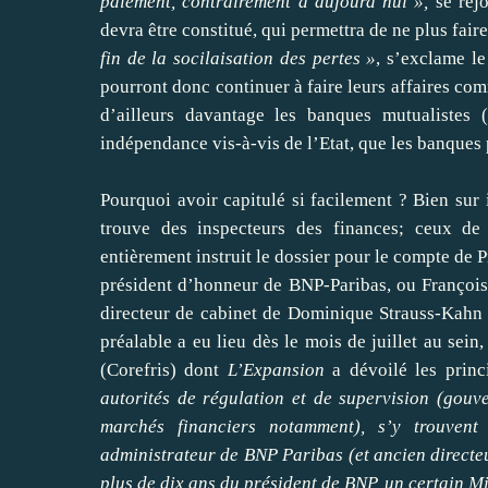
paiement, contrairement à aujourd’hui »,
se réjo
devra être constitué, qui permettra de ne plus fair
fin de la socilaisation des pertes »
, s’exclame l
pourront donc continuer à faire leurs affaires com
d’ailleurs davantage les banques mutualistes 
indépendance vis-à-vis de l’Etat, que les banques
Pourquoi avoir capitulé si facilement ? Bien sur 
trouve des inspecteurs des finances; ceux d
entièrement instruit le dossier pour le compte de
président d’honneur de BNP-Paribas, ou François
directeur de cabinet de Dominique Strauss-Kahn et
préalable a eu lieu dès le mois de juillet au sein
(Corefris) dont
L’Expansion
a dévoilé les princ
autorités de régulation et de supervision (gouv
marchés financiers notamment), s’y trouvent
administrateur de BNP Paribas (et ancien directeu
plus de dix ans du président de BNP, un certain 