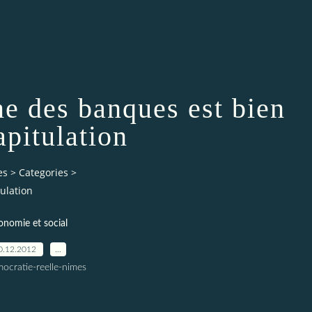
me des banques est bien
apitulation
es
>
Categories
>
ulation
onomie et social
0.12.2012
…
ocratie-reelle-nimes