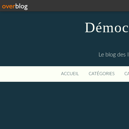
Démocr
Le blog des 
ACCUEIL
CATÉGORIES
C