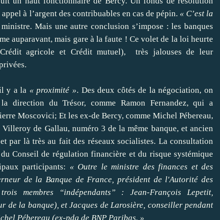
uit un haut fonctionnaire de Bercy. Un fonds de résolution
e appel à l’argent des contribuables en cas de pépin.
« C’est la
e ministre. Mais une autre conclusion s’impose : les banques
me auparavant, mais gare à la faute ! Ce volet de la loi heurte
(Crédit agricole et Crédit mutuel), très jalouses de leur
 privées.
il y a la
« proximité »
. Des deux côtés de la négociation, on
e la direction du Trésor, comme Ramon Fernandez, qui a
 Pierre Moscovici; Et les ex-de Bercy, comme Michel Pébereau,
 Villeroy de Gallau, numéro 3 de la même banque, et ancien
 par là très au fait des réseaux socialistes. La consultation
, du Conseil de régulation financière et du risque systémique
ipaux participants:
« Outre le ministre des finances et des
erneur de la Banque de France, président de l'Autorité des
 trois membres “indépendants” : Jean-François Lepetit,
r de la banque), et Jacques de Larosière, conseiller pendant
Michel Pébereau (ex-pdg de BNP Paribas. »