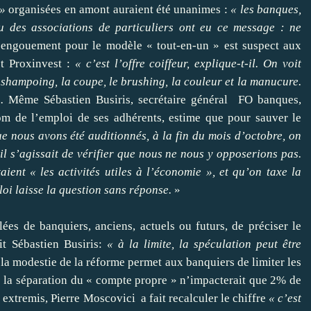
 »
organisées en amont auraient été unanimes :
« les banques,
 ou des associations de particuliers ont eu ce message : ne
ngouement pour le modèle « tout-en-un » est suspect aux
et Proxinvest :
« c’est l’offre coiffeur, explique-t-il. On voit
e shampoing, la coupe, le brushing, la couleur et la manucure.
.
Même Sébastien Busiris, secrétaire général FO banques,
om de l’emploi de ses adhérents, estime que pour sauver le
ue nous avons été auditionnés, à la fin du mois d’octobre, on
u’il s’agissait de vérifier que nous ne nous y opposerions pas.
ent « les activités utiles à l’économie », et qu’on taxe la
loi laisse la question sans réponse.
»
lées de banquiers, anciens, actuels ou futurs, de préciser le
 Sébastien Busiris:
« à la limite, la spéculation peut être
 la modestie de la réforme permet aux banquiers de limiter les
e la séparation du « compte propre » n’impacterait que 2% de
n extremis, Pierre Moscovici a fait recalculer le chiffre
« c’est