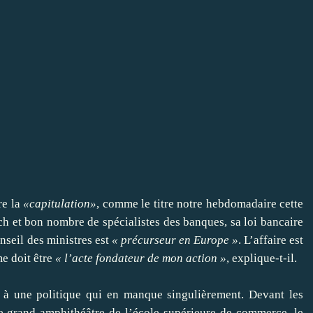
re la
«capitulation»
,
comme le titre notre hebdomadaire cette
ch et bon nombre de spécialistes des banques, sa loi bancaire
nseil des ministres est
« précurseur en Europe »
. L’affaire est
me doit être
« l’acte fondateur de mon action »
, explique-t-il.
e à une politique qui en manque singulièrement. Devant les
le grand amphithéâtre de l’école supérieure de commerce, le