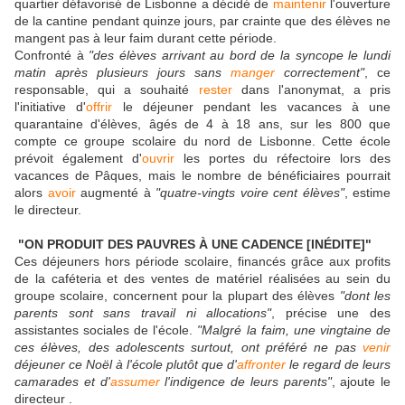
quartier défavorisé de Lisbonne a décidé de
maintenir
l'ouverture
de la cantine pendant quinze jours, par crainte que des élèves ne
mangent pas à leur faim durant cette période.
Confronté à
"des élèves arrivant au bord de la syncope le lundi
matin après plusieurs jours sans
manger
correctement"
, ce
responsable, qui a souhaité
rester
dans l'anonymat, a pris
l'initiative d'
offrir
le déjeuner pendant les vacances à une
quarantaine d'élèves, âgés de 4 à 18 ans, sur les 800 que
compte ce groupe scolaire du nord de Lisbonne. Cette école
prévoit également d'
ouvrir
les portes du réfectoire lors des
vacances de Pâques, mais le nombre de bénéficiaires pourrait
alors
avoir
augmenté à
"quatre-vingts voire cent élèves"
, estime
le directeur.
"ON PRODUIT DES PAUVRES À UNE CADENCE [INÉDITE]"
Ces déjeuners hors période scolaire, financés grâce aux profits
de la caféteria et des ventes de matériel réalisées au sein du
groupe scolaire, concernent pour la plupart des élèves
"dont les
parents sont sans travail ni allocations"
, précise une des
assistantes sociales de l'école.
"Malgré la faim, une vingtaine de
ces élèves, des adolescents surtout, ont préféré ne pas
venir
déjeuner ce Noël à l'école plutôt que d'
affronter
le regard de leurs
camarades et d'
assumer
l'indigence de leurs parents"
, ajoute le
directeur
.