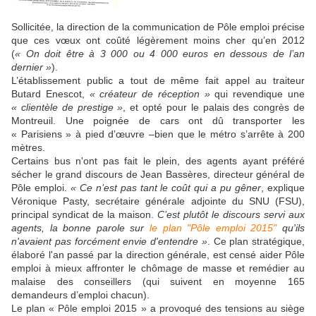
Sollicitée, la direction de la communication de Pôle emploi précise
que ces vœux ont coûté légèrement moins cher qu’en 2012
(
« On doit être à 3 000 ou 4 000 euros en dessous de l’an
dernier »
).
L’établissement public a tout de même fait appel au traiteur
Butard Enescot,
« créateur de réception »
qui revendique une
«
clientèle de prestige »
, et opté pour le palais des congrès de
Montreuil. Une poignée de cars ont dû transporter les
« Parisiens » à pied d’œuvre –bien que le métro s’arrête à 200
mètres.
Certains bus n'ont pas fait le plein, des agents ayant préféré
sécher le grand discours de Jean Bassères, directeur général de
Pôle emploi.
« Ce n’est pas tant le coût qui a pu gêner
, explique
Véronique Pasty, secrétaire générale adjointe du SNU (FSU),
principal syndicat de la maison.
C’est plutôt le discours servi aux
agents, la bonne parole sur
le plan "Pôle emploi 2015"
qu'ils
n'avaient pas forcément envie d'entendre »
. Ce plan stratégique,
élaboré l'an passé par la direction générale, est censé aider Pôle
emploi à mieux affronter le chômage de masse et remédier au
malaise des conseillers (qui suivent en moyenne 165
demandeurs d’emploi chacun).
Le plan « Pôle emploi 2015 » a provoqué des tensions au siège