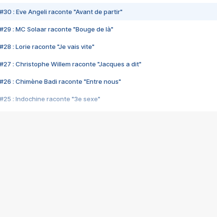
#30 : Eve Angeli raconte "Avant de partir"
#29 : MC Solaar raconte "Bouge de là"
28 : Lorie raconte "Je vais vite"
#27 : Christophe Willem raconte "Jacques a dit"
#26 : Chimène Badi raconte "Entre nous"
#25 : Indochine raconte "3e sexe"
#24 : Zaho raconte "C'est chelou"
#23 : Patrick Bruel raconte "Au café des délices"
#22 : Kyo raconte "Le chemin"
#21 : Nolwenn Leroy raconte "Cassé"
#20 : Patrick Hernandez raconte "Born to be alive"
#19 : Lorie raconte "Près de moi"