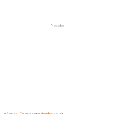
Publicité
#Alertes- Ce que vous devriez savoir