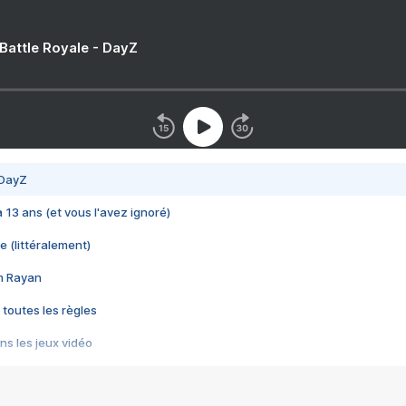
 Battle Royale - DayZ
 DayZ
 a 13 ans (et vous l'avez ignoré)
e (littéralement)
im Rayan
 toutes les règles
s les jeux vidéo
us choquant de Rockstar ? - Le scandale BULLY