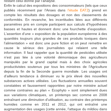
restant celui donné par l'analyse.
Enfin le calcul des expositions des consommateurs (tels que ceux
publiés récemment par l'Anses dans
l'étude EAT2
) prend en
compte les résultats des dosages et non des classements de
conformités. En revanche, les incertitudes liées aux différents
paramètres pris en compte participent aux calculs d'hypothèses
basses et hautes et donnent donc une fourchette d'exposition.
L'assertion d'une « exposition de la population européenne à des
quantités toujours plus grandes de ces produits toxiques dans
l'alimentation » est donc une pure fiction et on peut remettre en
cause le sérieux des journalistes qui relaient une telle
information. Il faut rappeler que la quantité de pesticides utilisée
n'est pas liée à une volonté démoniaque des agriculteurs
manipulés par le grand capital mais à des choix agricoles
productivistes soutenus par tous les ministres de l'Agriculture
depuis la fin de la Seconde guerre mondiale. Les usages ont
d'ailleurs tendance à diminuer vu le prix élevé des nouvelles
substances actives utilisées. Les fluctuations annuelles souvent
constatées et faussement rapportées par notre ministre actuel
comme contraires au plan « Ecophyto » sont simplement dues
aux variations climatiques, un printemps sec comme en 2008
entraînant une diminution d'utilisation, au contraire des printemps
humides comme en 2011 et 2012, qui ont entraîné une
augmentation des usages (cette année, l'attaque du mildiou dans