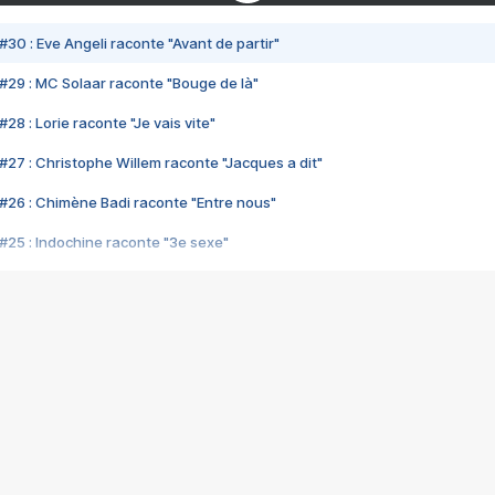
#30 : Eve Angeli raconte "Avant de partir"
#29 : MC Solaar raconte "Bouge de là"
28 : Lorie raconte "Je vais vite"
#27 : Christophe Willem raconte "Jacques a dit"
#26 : Chimène Badi raconte "Entre nous"
#25 : Indochine raconte "3e sexe"
#24 : Zaho raconte "C'est chelou"
#23 : Patrick Bruel raconte "Au café des délices"
#22 : Kyo raconte "Le chemin"
#21 : Nolwenn Leroy raconte "Cassé"
#20 : Patrick Hernandez raconte "Born to be alive"
#19 : Lorie raconte "Près de moi"