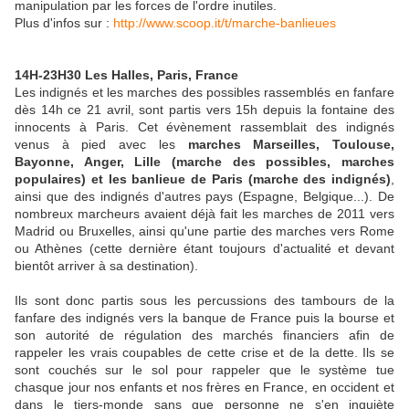
manipulation par les forces de l'ordre inutiles.
Plus d'infos sur :
http://www.scoop.it/t/marche-banlieues
14H-23H30 Les Halles, Paris, France
Les indignés et les marches des possibles rassemblés en fanfare
dès 14h ce 21 avril, sont partis vers 15h depuis la fontaine des
innocents à Paris. Cet évènement rassemblait des indignés
venus à pied avec les
marches Marseilles, Toulouse,
Bayonne, Anger, Lille (marche des possibles, marches
populaires) et les banlieue de Paris (marche des indignés)
,
ainsi que des indignés d'autres pays (Espagne, Belgique...). De
nombreux marcheurs avaient déjà fait les marches de 2011 vers
Madrid ou Bruxelles, ainsi qu'une partie des marches vers Rome
ou Athènes (cette dernière étant toujours d'actualité et devant
bientôt arriver à sa destination).
Ils sont donc partis sous les percussions des tambours de la
fanfare des indignés vers la banque de France puis la bourse et
son autorité de régulation des marchés financiers afin de
rappeler les vrais coupables de cette crise et de la dette. Ils se
sont couchés sur le sol pour rappeler que le système tue
chasque jour nos enfants et nos frères en France, en occident et
dans le tiers-monde sans que personne ne s'en inquiète