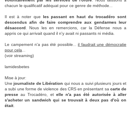
volontairement par les services de l'ordre
. Nous laissons à
chacun le qualificatif adéquat pour ce genre de méthode...
Il est à noter que
les passant en haut du trocadéro sont
descendus afin de faire comprendre aux gendarmes leur
désaccord
. Nous les en remercions, car la Défense nous a
appris ce qui arrivait quand il n'y avait ni passants ni média.
Le campement n'a pas été possible...
il faudrait une démocratie
pour cela
...
(voir streaming)
lamidesbetes
Mise à jour:
Une
journaliste de Libération
qui nous a suivi plusieurs jours et
a subi une forme de violence des CRS en présentant sa
carte de
presse
au Trocadéro, et
elle n'a pas été autorisée à aller
s'acheter un sandwich qui se trouvait à deux pas d'où on
était
.