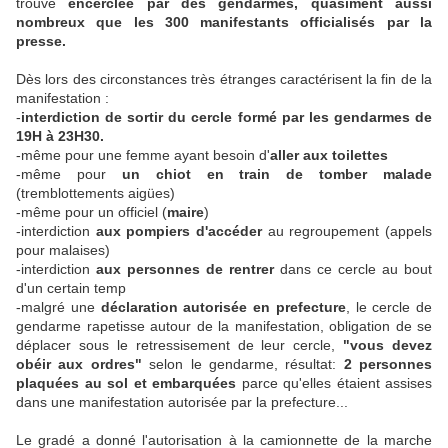
trouve
encerclée par des gendarmes, quasiment aussi
nombreux que les 300 manifestants officialisés par la
presse.
Dès lors des circonstances très étranges caractérisent la fin de la
manifestation :
-
interdiction de sortir du cercle formé par les gendarmes de
19H à 23H30.
-même pour une femme ayant besoin d'
aller aux toilettes
-même pour
un chiot en train de tomber malade
(tremblottements aigües)
-même pour un officiel (
maire
)
-interdiction
aux pompiers d'accéder
au regroupement (appels
pour malaises)
-interdiction
aux personnes de rentrer
dans ce cercle au bout
d'un certain temp
-malgré une
déclaration autorisée en prefecture
, le cercle de
gendarme rapetisse autour de la manifestation, obligation de se
déplacer sous le retressisement de leur cercle,
"vous devez
obéir aux ordres"
selon le gendarme, résultat:
2 personnes
plaquées au sol et embarquées
parce qu'elles étaient assises
dans une manifestation autorisée par la prefecture...
Le gradé a donné l'autorisation à la camionnette de la marche