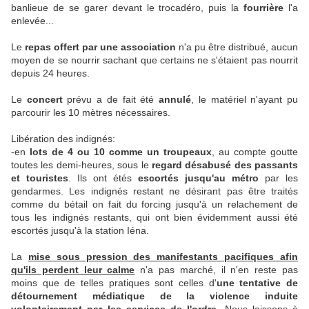
banlieue de se garer devant le trocadéro, puis la
fourrière
l'a
enlevée...
Le
repas offert par une association
n'a pu être distribué, aucun
moyen de se nourrir sachant que certains ne s'étaient pas nourrit
depuis 24 heures.
Le
concert
prévu a de fait été
annulé
, le matériel n'ayant pu
parcourir les 10 mètres nécessaires.
Libération des indignés:
-en
lots de 4 ou 10 comme un troupeaux
, au compte goutte
toutes les demi-heures, sous le
regard désabusé des passants
et touristes
. Ils ont étés
escortés jusqu'au métro
par les
gendarmes. Les indignés restant ne désirant pas être traités
comme du bétail on fait du forcing jusqu'à un relachement de
tous les indignés restants, qui ont bien évidemment aussi été
escortés jusqu'à la station Iéna.
La
mise sous pression des manifestants pacifiques afin
qu'ils perdent leur calme
n'a pas marché, il n'en reste pas
moins que de telles pratiques sont celles d'
une tentative de
détournement médiatique de la violence induite