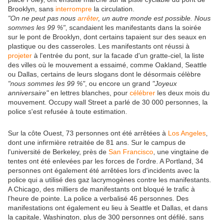
Brooklyn, sans
interrompre
la circulation.
"On ne peut pas nous
arrêter
, un autre monde est possible. Nous
sommes les 99 %"
, scandaient les manifestants dans la soirée
sur le pont de Brooklyn, dont certains tapaient sur des seaux en
plastique ou des casseroles. Les manifestants ont réussi à
projeter
à l'entrée du pont, sur la facade d'un gratte-ciel, la liste
des villes où le mouvement a essaimé, comme Oakland, Seattle
ou Dallas, certains de leurs slogans dont le désormais célèbre
"nous sommes les 99 %"
, ou encore un grand
"Joyeux
anniversaire"
en lettres blanches, pour
célébrer
les deux mois du
mouvement. Occupy wall Street a parlé de 30 000 personnes, la
police s'est refusée à toute estimation.
Sur la côte Ouest, 73 personnes ont été arrêtées à
Los Angeles
,
dont une infirmière retraitée de 81 ans. Sur le campus de
l'université de Berkeley, près de
San Francisco
, une vingtaine de
tentes ont été enlevées par les forces de l'ordre. A Portland, 34
personnes ont également été arrêtées lors d'incidents avec la
police qui a utilisé des gaz lacrymogènes contre les manifestants.
A Chicago, des milliers de manifestants ont bloqué le trafic à
l'heure de pointe. La police a verbalisé 46 personnes. Des
manifestations ont également eu lieu à Seattle et Dallas, et dans
la capitale, Washington, plus de 300 personnes ont défilé, sans