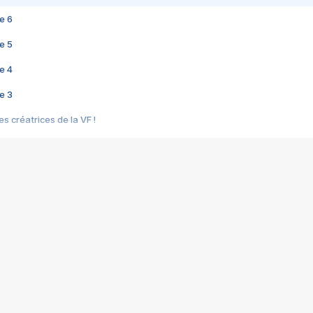
e 6
e 5
e 4
e 3
s créatrices de la VF !
e 2
e 1
e Mektoub My Love arrive enfin ! Rencontre avec Shaïn Boumedine et Sal
i : après Toni en famille
elle réalise le bouleversant Dites lui que je l'aime
ais ! Rencontre autour de Vie privée de Rebecca Zlotowski
 de Marguerite, Grave... Rencontre avec Ella Rumpf