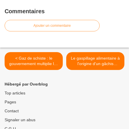
Commentaires
Ajouter un commentaire
< Gaz de schiste : le
Le gaspillage alimentaire à
gouvernement multiplie les
l'origine d'un gâchis
incohérences !
écologique >
Hébergé par Overblog
Top articles
Pages
Contact
Signaler un abus
C.G.U.