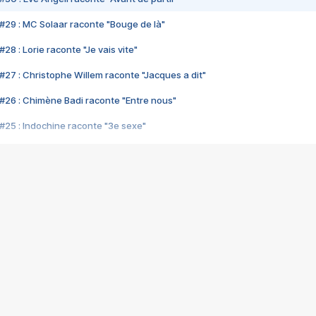
#29 : MC Solaar raconte "Bouge de là"
28 : Lorie raconte "Je vais vite"
#27 : Christophe Willem raconte "Jacques a dit"
#26 : Chimène Badi raconte "Entre nous"
#25 : Indochine raconte "3e sexe"
#24 : Zaho raconte "C'est chelou"
#23 : Patrick Bruel raconte "Au café des délices"
#22 : Kyo raconte "Le chemin"
#21 : Nolwenn Leroy raconte "Cassé"
#20 : Patrick Hernandez raconte "Born to be alive"
#19 : Lorie raconte "Près de moi"
#18 : Michael Jones raconte "A nos actes manqués" (avec Jean-Jacque