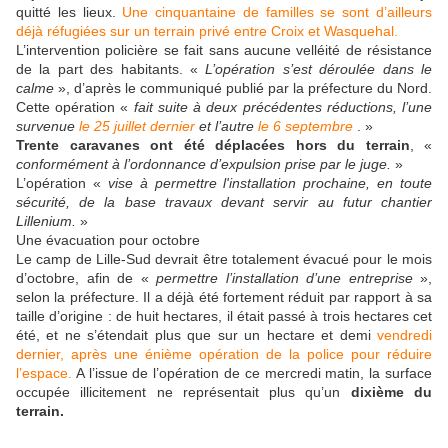
quitté les lieux.
Une cinquantaine de familles se sont d’ailleurs
déjà réfugiées sur un terrain privé entre Croix et Wasquehal.
L’intervention policière se fait sans aucune velléité de résistance
de la part des habitants. «
L’opération s’est déroulée dans le
calme
», d’après le communiqué publié par la préfecture du Nord.
Cette opération «
fait suite à deux précédentes réductions, l’une
survenue
le 25 juillet dernier
et l’autre
le 6 septembre
. »
Trente caravanes ont été déplacées hors du terrain
, «
conformément à l’ordonnance d’expulsion prise par le juge.
»
L’opération «
vise à permettre l'installation prochaine, en toute
sécurité, de la base travaux devant servir au futur chantier
Lillenium.
»
Une évacuation pour octobre
Le camp de Lille-Sud devrait être totalement évacué pour le mois
d’octobre, afin de «
permettre l’installation d’une entreprise
»,
selon la préfecture. Il a déjà été fortement réduit par rapport à sa
taille d’origine : de huit hectares, il était passé à trois hectares cet
été, et ne s’étendait plus que sur un hectare et demi
vendredi
dernier, après une énième opération de la police pour réduire
l’espace.
A l’issue de l’opération de ce mercredi matin, la surface
occupée illicitement ne représentait plus qu’un
dixième du
terrain.