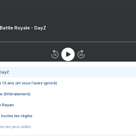
 Battle Royale - DayZ
 DayZ
 a 13 ans (et vous l'avez ignoré)
e (littéralement)
im Rayan
 toutes les règles
s les jeux vidéo