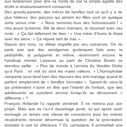
aux lesbiennes pour dire sa honte de voir la simple égalité des
droits si douloureusement consacrée.
Des grands-parents, des mères de familles tout ce qu’il y a de
plus hétéros, des garçons qui aiment les filles sont en quelque
sorte venus crier : « Nous sommes tous des homosexuels ! »
Une jeune lycéenne, fille de deux mamans, le résumait avec ses
mots : « Ça fait tellement de bien ! » Une mère d’homo le disait
avec les siens : « Ça répare tant de mal. »
Depuis des mois, ce débat stupéfie par ses outrances. On ne
parle pas que des amalgames grotesques faits avec la
pédophilie, la polygamie et même, récemment encore, le
handicap mental. Laissons au parti de Christine Boutin sa
dernière saillie : « Plus de monde à l’arrivée du Vendée Globe
qu’à Paris : on voit où sont les vraies valeurs. » L’homophobie
rampante sous-tend bien des discours des anti-mariage quand ils
parlent simplement de « familles normales ». Savent-ils, ceux-là
qui prétendent n’avoir en tête que l’intérêt de l’enfant, que des
adolescents se suicident encore lorsqu’ils se découvrent «
différents » ?
François Hollande l’a rappelé vendredi. Il ne retirera pas son
projet. Mais que ne l’a-t-il davantage porté, lui qui après avoir
envisagé un temps une clause de conscience pour les maires
récalcitrants renvoie désormais la question de la procréation
assistée à une loi ultérieure ? En campagne, il promettait une