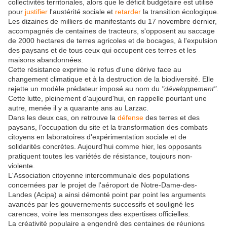
collectivités territoriales, alors que le déficit budgétaire est utilisé
pour
justifier
l'austérité sociale et
retarder
la transition écologique.
Les dizaines de milliers de manifestants du 17 novembre dernier,
accompagnés de centaines de tracteurs, s'opposent au saccage
de 2000 hectares de terres agricoles et de bocages, à l'expulsion
des paysans et de tous ceux qui occupent ces terres et les
maisons abandonnées.
Cette résistance exprime le refus d'une dérive face au
changement climatique et à la destruction de la biodiversité. Elle
rejette un modèle prédateur imposé au nom du
"développement"
.
Cette lutte, pleinement d'aujourd'hui, en rappelle pourtant une
autre, menée il y a quarante ans au Larzac.
Dans les deux cas, on retrouve la
défense
des terres et des
paysans, l'occupation du site et la transformation des combats
citoyens en laboratoires d'expérimentation sociale et de
solidarités concrètes. Aujourd'hui comme hier, les opposants
pratiquent toutes les variétés de résistance, toujours non-
violente.
L'Association citoyenne intercommunale des populations
concernées par le projet de l'aéroport de Notre-Dame-des-
Landes (Acipa) a ainsi démonté point par point les arguments
avancés par les gouvernements successifs et souligné les
carences, voire les mensonges des expertises officielles.
La créativité populaire a engendré des centaines de réunions