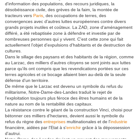
d'information des populations, des recours juridiques, la
désobéissance civile, des grèves de la faim, la montée de
tracteurs vers
Paris
, des occupations de terres, des
convergences avec d'autres luttes européennes contre divers
grands projets inutiles et coûteux. La ZAD, zone d'aménagement
différé, a été rebaptisée zone à défendre et investie par de
nombreuses personnes qui y vivent. C'est cette zone qui fait
actuellement l'objet d'expulsions d'habitants et de destruction de
cultures.
Dans le sillage des paysans et des habitants de la région, comme
au Larzac, des milliers d'autres citoyens se sont joints aux luttes
parce qu'ils ont compris que les revendications portées sur ces
terres agricoles et ce bocage allaient bien au-delà de la seule
défense d'un territoire.
De même que le Larzac est devenu un symbole du refus du
militarisme, Notre-Dame-des-Landes traduit le rejet de
l'exploitation toujours plus féroce des êtres humains et de la
nature au nom de la rentabilité des capitaux.
La résistance contre le géant de la construction Vinci, choisi pour
bétonner ces milliers d'hectares, devient aussi le symbole du
refus du règne des
entreprises
multinationales et de l'
industrie
financière, aidées par l'Etat à s'
enrichir
grâce à la dépossession
d'autrui.