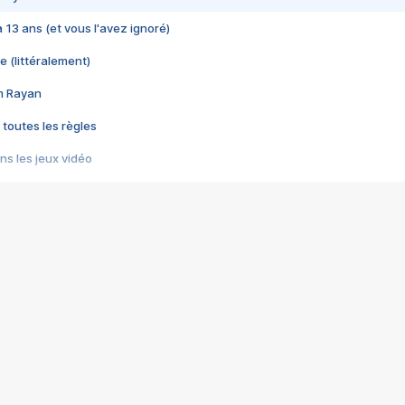
 a 13 ans (et vous l'avez ignoré)
e (littéralement)
im Rayan
 toutes les règles
s les jeux vidéo
us choquant de Rockstar ? - Le scandale BULLY
e plus moche de Steam
du RÊVE tourne au CAUCHEMAR
pendant 8 heures
it… à tort
umiliés par un jeu vidéo
ire - Final Fantasy 8