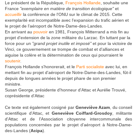
Le président de la République,
François Hollande
, souhaite une
France
"exemplaire en matière de transition écologique"
et
accueillir
la conférence de l'ONU sur le climat de 2015. Cette
exemplarité est incompatible avec l'expansion du trafic aérien et
le projet de l'aéroport de Notre-Dame-des-Landes.
En arrivant au
pouvoir
en 1981, François Mitterrand a mis fin au
projet d'extension de la zone militaire du Larzac. En luttant par la
force pour un
"grand projet inutile et imposé"
et pour la victoire de
Vinci, ce gouvernement se trompe de combat et d'alliances et
aiguise la colère et la détermination de ceux qui pourraient le
soutenir
.
François Hollande s'honorerait, et le
Parti socialiste
avec lui, en
mettant fin au projet d'aéroport de Notre-Dame-des-Landes, fût-il
depuis de longues années le projet phare de son premier
ministre.
Susan George, présidente d'honneur d'Attac et Aurélie Trouvé,
coprésidente d'Attac
Ce texte est également cosigné par
Geneviève Azam
, du conseil
scientifique d'Attac, et
Geneviève Coiffard-Grosdoy
, militante
d'Attac et de l'Association citoyenne intercommunale des
populations concernées par le projet d'aéroport à Notre-Dame-
des-Landes (
Acipa
).