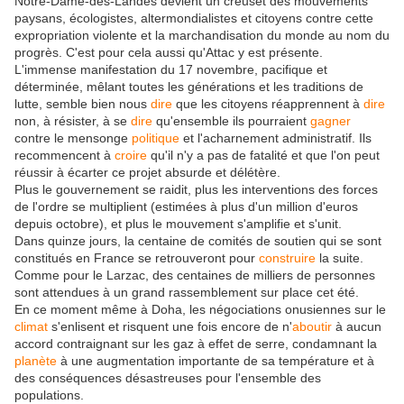
Notre-Dame-des-Landes devient un creuset des mouvements
paysans, écologistes, altermondialistes et citoyens contre cette
expropriation violente et la marchandisation du monde au nom du
progrès. C'est pour cela aussi qu'Attac y est présente.
L'immense manifestation du 17 novembre, pacifique et
déterminée, mêlant toutes les générations et les traditions de
lutte, semble bien nous
dire
que les citoyens réapprennent à
dire
non, à résister, à se
dire
qu'ensemble ils pourraient
gagner
contre le mensonge
politique
et l'acharnement administratif. Ils
recommencent à
croire
qu'il n'y a pas de fatalité et que l'on peut
réussir à écarter ce projet absurde et délétère.
Plus le gouvernement se raidit, plus les interventions des forces
de l'ordre se multiplient (estimées à plus d'un million d'euros
depuis octobre), et plus le mouvement s'amplifie et s'unit.
Dans quinze jours, la centaine de comités de soutien qui se sont
constitués en France se retrouveront pour
construire
la suite.
Comme pour le Larzac, des centaines de milliers de personnes
sont attendues à un grand rassemblement sur place cet été.
En ce moment même à Doha, les négociations onusiennes sur le
climat
s'enlisent et risquent une fois encore de n'
aboutir
à aucun
accord contraignant sur les gaz à effet de serre, condamnant la
planète
à une augmentation importante de sa température et à
des conséquences désastreuses pour l'ensemble des
populations.