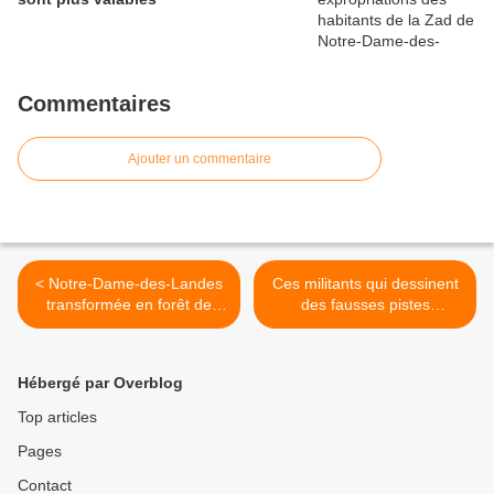
Commentaires
Ajouter un commentaire
< Notre-Dame-des-Landes
Ces militants qui dessinent
transformée en forêt de
des fausses pistes
Sherwood le temps d'une
cyclables >
journée - 30.000 marcheurs
contre l'Ayraultport -
Hébergé par Overblog
PHOTOS
Top articles
Pages
Contact