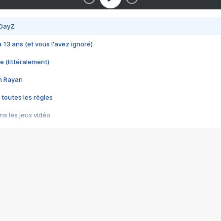
 DayZ
 a 13 ans (et vous l'avez ignoré)
e (littéralement)
im Rayan
 toutes les règles
s les jeux vidéo
us choquant de Rockstar ? - Le scandale BULLY
e plus moche de Steam
du RÊVE tourne au CAUCHEMAR
pendant 8 heures
it… à tort