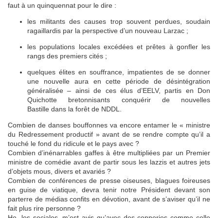
faut à un quinquennat pour le dire :
les militants des causes trop souvent perdues, soudain
ragaillardis par la perspective d’un nouveau Larzac ;
les populations locales excédées et prêtes à gonfler les
rangs des premiers cités ;
quelques élites en souffrance, impatientes de se donner
une nouvelle aura en cette période de désintégration
généralisée – ainsi de ces élus d’EELV, partis en Don
Quichotte bretonnisants conquérir de nouvelles
Bastille dans la forêt de NDDL.
Combien de danses bouffonnes va encore entamer le « ministre
du Redressement productif » avant de se rendre compte qu’il a
touché le fond du ridicule et le pays avec ?
Combien d’inénarrables gaffes à être multipliées par un Premier
ministre de comédie avant de partir sous les lazzis et autres jets
d’objets mous, divers et avariés ?
Combien de conférences de presse oiseuses, blagues foireuses
en guise de viatique, devra tenir notre Président devant son
parterre de médias confits en dévotion, avant de s’aviser qu’il ne
fait plus rire personne ?
Ho, les socialos, m’est avis qu’avec des conneries comme celle