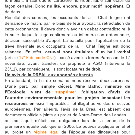
formelle… il faut que le caractère non-identifiable soit établi de
façon certaine. Donc
nullité, encore, pour motif inopérant
. Et
de deux.
Résultat des courses, les occupants de la Chat Teigne ont
demandé ce matin, par le biais de leur avocat, la rétractation de
cette ordonnance. Il devra donc y avoir un débat contradictoire, à
la suite duquel le juge confirmera ou infirmera son ordonnance,
décision susceptible d’appel. La bataille pour l’application de la
trêve hivernale aux occupants de la Chat Teigne est donc
relancée. En effet,
ceux-ci sont titulaires d’un bail verbal
(article
1715 du code Civil
) passé avec les frères Paressant le 17
novembre, avant transfert de propriété à AGO (intervenu le
23/11), par conséquent, ils sont locataires de droit.
Un avis de la DREAL aux abonnés absents
En attendant, la fin de semaine nous réserve deux surprises.
D’une part,
par simple décret, Mme Batho, ministre de
l’Ecologie, vient de
supprimer
l’obligation d’avis de
l’autorité environnementale pour les projets impactant les
ressources en eau
Imparable… et illégal au vu des directives
européennes. Par ailleurs, l’avis de la Dreal est absent des
documents officiels joints au projet de Notre-Dame des Landes…
au motif qu’il n’était pas obligatoire lors de la tenue de la
première enquête publique en 2006. Le pouvoir applique en effet
au projet un
régime légal
de l’époque des dinosaures pour