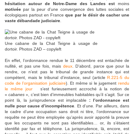
hésitation
autour de Notre-Dame des Landes est
moins
motivée
par la peur d’une convergence des luttes sociales et
écologiques partout en France
que par le désir de cacher une
vaste débandade judiciaire
.
Une cabane de la Chat Teigne à usage de
dortoir. Photos ZAD – copyleft
En effet, l’ordonnance rendue le 11 décembre est entachée de
nullité, et pas une fois, mais
deux
. D’abord, parce que pour la
rendre, ce n’est pas le tribunal de grande instance qui est
compétent, mais le tribunal d’instance, seul (article
R.221-5 du
code de l’organisation judiciaire
). Et même si le jugement
rendu
le même jour
s’est furieusement accroché à la notion de
«
cabanes
», c’est bien d’immeubles habitables qu’il s’agit. Sur ce
point là, la jurisprudence est implacable
: l’ordonnance est
nulle pour cause d’incompétence
. Et d’une. Par ailleurs, dans
le cadre d’une occupation sans droit ni titre, l’ordonnance sur
requête ne peut être employée qu’après avoir apporté la preuve
que les occupants ne sont pas identifiables… or, ils s’étaient
identifié par fax et téléphone. La jurisprudence, là, encore, est