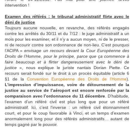
intervention !
Examen des référés : le tribunal administratif flirte avec le
déni de justice
Toujours aucune nouvelle, en revanche, des référés engagés
contre les arrêtés du 30/11 et du 7/12 : le juge administratif a un
mois pour les examiner, et il n’y a aucun moyen, ni de le presser,
ni de recourir contre son ordonnance de non-lieu. C’est pourquoi
l’ACIPA «
envisage un recours devant la Cour Européenne des
Droits de l’Homme, pour le principe, parce que ça commence à
faire beaucoup et à flirter dangereusement avec le déni de
justice
», nous explique le juriste nantais Dorian Piette. Ce
recours serait fondé sur le droit à un procès équitable (article 6
§1 de la
Convention Européenne des Droits de l’Homme
).
L’impression d’impuissance, voire de détournement de la
justice au service de l’aéroport est encore renforcée par la
comparaison avec l’ordonnance du 11 décembre
. D’habitude,
l’examen d’un référé civil est plus long que pour un référé
administratif. Ici, c’est l’inverse : un référé civil étonnamment
court, et pour le coup favorable à Vinci, et un temps d’examen
anormalement long pour des référés administratifs… autant de
temps gagné par le pouvoir.