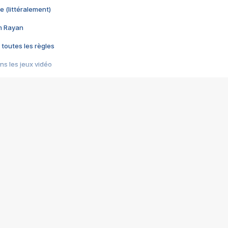
e (littéralement)
im Rayan
 toutes les règles
s les jeux vidéo
us choquant de Rockstar ? - Le scandale BULLY
e plus moche de Steam
du RÊVE tourne au CAUCHEMAR
pendant 8 heures
it… à tort
umiliés par un jeu vidéo
ire - Final Fantasy 8
ti un empire - Age of Empires