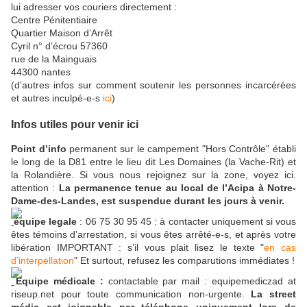
lui adresser vos couriers directement :
Centre Pénitentiaire
Quartier Maison d’Arrêt
Cyril n° d’écrou 57360
rue de la Mainguais
44300 nantes
(d’autres infos sur comment soutenir les personnes incarcérées
et autres inculpé-e-s
ici
)
Infos utiles pour venir ici
Point d’info
permanent sur le campement "Hors Contrôle" établi
le long de la D81 entre le lieu dit Les Domaines (la Vache-Rit) et
la Rolandière. Si vous nous rejoignez sur la zone, voyez ici.
attention :
La permanence tenue au local de l’Acipa à Notre-
Dame-des-Landes, est suspendue durant les jours à venir.
équipe legale
: 06 75 30 95 45 : à contacter uniquement si vous
êtes témoins d’arrestation, si vous êtes arrêté-e-s, et après votre
libération IMPORTANT : s’il vous plait lisez le texte "
en cas
d’interpellation
" Et surtout, refusez les comparutions immédiates !
Equipe médicale :
contactable par mail : equipemediczad at
riseup.net pour toute communication non-urgente.
La street
médic est joignable par téléphone uniquement lors de