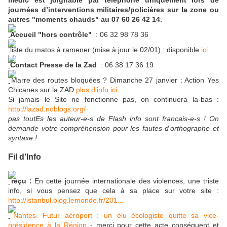
journées d’interventions militaires/policières sur la zone ou
autres "moments chauds" au 07 60 26 42 14.
Accueil "hors contrôle"
: 06 32 98 78 36
liste du matos à ramener (mise à jour le 02/01) : disponible
ici
Contact Presse de la Zad
: 06 38 17 36 19
Marre des routes bloquées ? Dimanche 27 janvier : Action Yes
Chicanes sur la ZAD
plus d’info ici
Si jamais le Site ne fonctionne pas, on continuera la-bas :
http://lazad.noblogs.org/
pas toutEs les auteur-e-s de Flash info sont francais-e-s ! On
demande votre compréhension pour les fautes d’orthographe et
syntaxe !
Fil d’Info
reçu :
En cette journée internationale des violences, une triste
info, si vous pensez que cela à sa place sur votre site :
http://istanbul.blog.lemonde.fr/201...
Nantes. Futur aéroport : un élu écologiste quitte sa vice-
présidence à la Région
- merci pour cette acte conséquent et