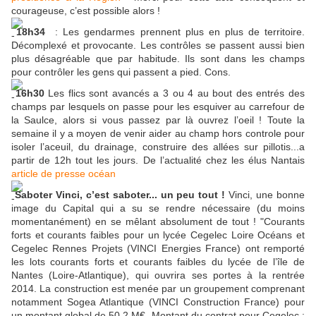
courageuse, c’est possible alors !
18h34
: Les gendarmes prennent plus en plus de territoire.
Décomplexé et provocante. Les contrôles se passent aussi bien
plus désagréable que par habitude. Ils sont dans les champs
pour contrôler les gens qui passent a pied. Cons.
16h30
Les flics sont avancés a 3 ou 4 au bout des entrés des
champs par lesquels on passe pour les esquiver au carrefour de
la Saulce, alors si vous passez par là ouvrez l’oeil ! Toute la
semaine il y a moyen de venir aider au champ hors controle pour
isoler l’aceuil, du drainage, construire des allées sur pillotis...a
partir de 12h tout les jours. De l’actualité chez les élus Nantais
article de presse océan
Saboter Vinci, c’est saboter... un peu tout !
Vinci, une bonne
image du Capital qui a su se rendre nécessaire (du moins
momentanément) en se mêlant absolument de tout ! "Courants
forts et courants faibles pour un lycée Cegelec Loire Océans et
Cegelec Rennes Projets (VINCI Energies France) ont remporté
les lots courants forts et courants faibles du lycée de l’île de
Nantes (Loire-Atlantique), qui ouvrira ses portes à la rentrée
2014. La construction est menée par un groupement comprenant
notamment Sogea Atlantique (VINCI Construction France) pour
un montant global de 50,2 M€. Montant du contrat pour Cegelec :