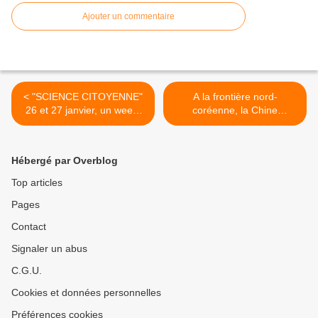
Ajouter un commentaire
< "SCIENCE CITOYENNE"
A la frontière nord-
26 et 27 janvier, un week-
coréenne, la Chine
end national de comptage
prospère sur l'effroi >
de nos compagnons ailés
Hébergé par Overblog
Top articles
Pages
Contact
Signaler un abus
C.G.U.
Cookies et données personnelles
Préférences cookies