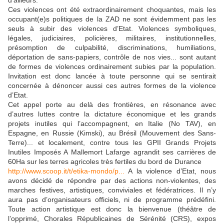
Ces violences ont été extraordinairement choquantes, mais les
occupant(e)s politiques de la ZAD ne sont évidemment pas les
seuls à subir des violences d’Etat. Violences symboliques,
légales, judiciaires, policières, militaires, institutionnelles,
présomption de culpabilité, discriminations, humiliations,
déportation de sans-papiers, contrôle de nos vies... sont autant
de formes de violences ordinairement subies par la population.
Invitation est donc lancée à toute personne qui se sentirait
concernée à dénoncer aussi ces autres formes de la violence
d’Etat.
Cet appel porte au delà des frontières, en résonance avec
d’autres luttes contre la dictature économique et les grands
projets inutiles qui l’accompagnent, en Italie (No TAV), en
Espagne, en Russie (Kimski), au Brésil (Mouvement des Sans-
Terre)... et localement, contre tous les GPII Grands Projets
Inutiles Imposés A Mallemort Lafarge agrandit ses carrières de
60Ha sur les terres agricoles très fertiles du bord de Durance
http://www.scoop.it/t/etika-mondo/p...
A la violence d’Etat, nous
avons décidé de répondre par des actions non-violentes, des
marches festives, artistiques, conviviales et fédératrices. Il n’y
aura pas d’organisateurs officiels, ni de programme prédéfini.
Toute action artistique est donc la bienvenue (théâtre de
l’opprimé, Chorales Républicaines de Sérénité (CRS), expos