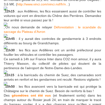
3,6 M€. (
http://www.vinci.com/vinci.nsf/fr/n...
)
12h15
: aux Ardillères, les flics essairaient aussi de contrôler les
voitures qui vont en direction du Chêne des Perrières. Demandez
leur arrêté si vous passez par là !
On nous demande de relayer
Déforestation : le scandale du
saccage du Plateau d’Avron
11h45
: il y aurait des controles de gendarmerie à 3 endroits
différents au bourg de Grandchamps.
11h30
: les flics aux Ardillères ont un arrêté préfectoral pour
fouiller les véhicules et contrôler les passagers.
Ce samedi à 14h sur France Inter dans CO2 mon amour, il y aura
Thierry Masson, du collectif de pilotes qui doutent de la
pertinence de l’aéroport de Notre-Dame-des-Landes.
11h15
: à la barricadu du chemin de Suez, des camarades sont
arrivés en renfort et les gendarmes ont reculé. Restons vigilants !
10h50
: les flics avancent vers la barricade est qui protège la
Châtaigne sur le chemin de Suez. Besoin de renforts là bas !
Des
géomètres ont été vus
(et finalement sortis) dans les
champs autour du Rosier jeudi 24, en train de marquer le tracé
du barreau routier, il y a des chances pour qu’illes y soient