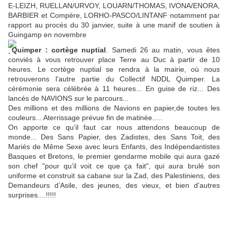
E-LEIZH, RUELLAN/URVOY, LOUARN/THOMAS, IVONA/ENORA,
BARBIER et Compère, LORHO-PASCO/LINTANF notamment par
rapport au procés du 30 janvier, suite à une manif de soutien à
Guingamp en novembre
Quimper : cortège nuptial
. Samedi 26 au matin, vous êtes
conviés à vous retrouver place Terre au Duc à partir de 10
heures. Le cortège nuptial se rendra à la mairie, où nous
retrouverons l’autre partie du Collectif NDDL Quimper. La
cérémonie sera célébrée à 11 heures... En guise de riz... Des
lancés de NAVIONS sur le parcours...
Des millions et des millions de Navions en papier,de toutes les
couleurs... Aterrissage prévue fin de matinée.....
On apporte ce qu’il faut car nous attendons beaucoup de
monde... Des Sans Papier, des Zadistes, des Sans Toit, des
Mariés de Même Sexe avec leurs Enfants, des Indépendantistes
Basques et Bretons, le premier gendarme mobile qui aura gazé
son chef "pour qu’il voit ce que ça fait", qui aura brulé son
uniforme et construit sa cabane sur la Zad, des Palestiniens, des
Demandeurs d’Asile, des jeunes, des vieux, et bien d’autres
surprises....!!!!!