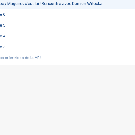
bey Maguire, c'est lui ! Rencontre avec Damien Witecka
e 6
e 5
e 4
e 3
s créatrices de la VF !
e 2
e 1
e Mektoub My Love arrive enfin ! Rencontre avec Shaïn Boumedine et Sal
i : après Toni en famille
elle réalise le bouleversant Dites lui que je l'aime
ais ! Rencontre autour de Vie privée de Rebecca Zlotowski
 de Marguerite, Grave... Rencontre avec Ella Rumpf