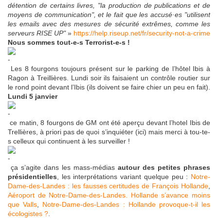
détention de certains livres, "la production de publications et de
moyens de communication", et le fait que les accusé·es "utilisent
les emails avec des mesures de sécurité extrêmes, comme les
serveurs RISE UP"
»
https://help.riseup.net/fr/security-not-a-crime
Nous sommes tout-e-s Terrorist-e-s !
Les 8 fourgons toujours présent sur le parking de l’hôtel Ibis à
Ragon à Treillières. Lundi soir ils faisaient un contrôle routier sur
le rond point devant l’Ibis (ils doivent se faire chier un peu en fait).
Lundi 5 janvier
ce matin, 8 fourgons de GM ont été aperçu devant l’hotel Ibis de
Trellières, à priori pas de quoi s’inquiéter (ici) mais merci à tou-te-
s celleux qui continuent à les surveiller !
ça s’agite dans les mass-médias
autour des petites phrases
présidentielles
, les interprétations variant quelque peu :
Notre-
Dame-des-Landes : les fausses certitudes de François Hollande
,
Aéroport de Notre-Dame-des-Landes. Hollande s’avance moins
que Valls
,
Notre-Dame-des-Landes : Hollande provoque-t-il les
écologistes ?
.