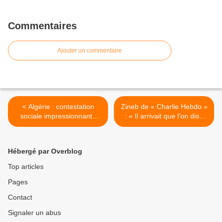
Commentaires
Ajouter un commentaire
< Algérie : contestation
Zineb de « Charlie Hebdo »
sociale impressionnante
: « Il arrivait que l’on dise
contre les gaz de schiste
aux collègues : “Je vous
aime” » >
Hébergé par Overblog
Top articles
Pages
Contact
Signaler un abus