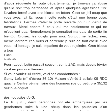
d’avoir réouverte la route départemental, je trouvais ça abusé
qu’elle soit trop barricadée et après quelques agressions "ils"
l’avaient fermé avec des blocsq en béton. C’est un joli coup que
vous avez fait là, réouvrir cette route c’était une bonne cose,
félicitations. Fermée c’était la porte ouverte pour un début de
travaux. Merci encore à ceux qui me soutiennent et qui ne
m’oublient pas. Normalement je connaîtrai ma date de sortie fin
bientôt. Croisez les doigts pour moi. Surtout ne lachez rien,
même derrière ces murs et barreaux je suis de tout coeur avec
vous. Ici j’enrage, je suis impatient de vous rejoindre. Gros bisous
à tous.
Lutin
**********
Pour rappel, Lutin passait souvent sur la ZAD, mais depuis février
il est en prison à Rennes.
Si vous voulez lui écrire, voici ses coordonnées :
Genty Loîc (n° d’écrou 36 10) Maison d’Arrêt 1 cellule 09 RDC
gauche Centre pénitentiaire des hommes rue du petit pré 35132
Vezin-le-coquet
des nouvelles de G.
Le 18 juin , deux personnes ont été embarquées par les
gendarmes suite à une récup dans les poubelles d’un