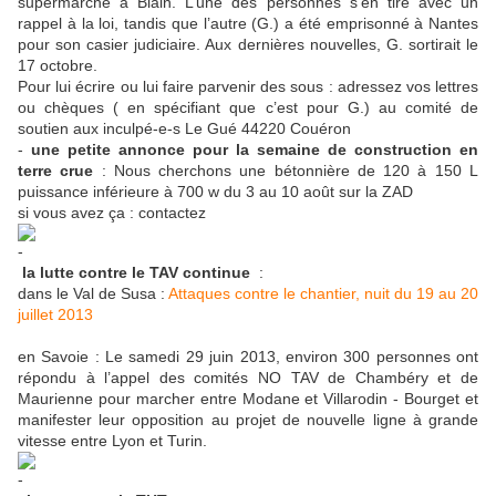
supermarché à Blain. L’une des personnes s’en tire avec un
rappel à la loi, tandis que l’autre (G.) a été emprisonné à Nantes
pour son casier judiciaire. Aux dernières nouvelles, G. sortirait le
17 octobre.
Pour lui écrire ou lui faire parvenir des sous : adressez vos lettres
ou chèques ( en spécifiant que c’est pour G.) au comité de
soutien aux inculpé-e-s Le Gué 44220 Couéron
-
une petite annonce pour la semaine de construction en
terre crue
: Nous cherchons une bétonnière de 120 à 150 L
puissance inférieure à 700 w du 3 au 10 août sur la ZAD
si vous avez ça : contactez
la lutte contre le TAV continue
:
dans le Val de Susa :
Attaques contre le chantier, nuit du 19 au 20
juillet 2013
en Savoie : Le samedi 29 juin 2013, environ 300 personnes ont
répondu à l’appel des comités NO TAV de Chambéry et de
Maurienne pour marcher entre Modane et Villarodin - Bourget et
manifester leur opposition au projet de nouvelle ligne à grande
vitesse entre Lyon et Turin.