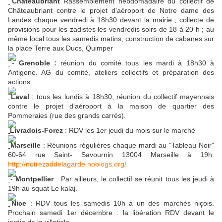
Châteaubriant
Rassemblement hebdomadaire du collectif de
Châteaubriant contre le projet d’aéroport de Notre dame des
Landes chaque vendredi à 18h30 devant la mairie ; collecte de
provisions pour les zadistes les vendredis soirs de 18 à 20 h ; au
même local tous les samedis matins, construction de cabanes sur
la place Terre aux Ducs, Quimper
-
Grenoble :
réunion du comité tous les mardi à 18h30 à
Antigone. AG du comité, ateliers collectifs et préparation des
actions
Laval
: tous les lundis à 18h30, réunion du collectif mayennais
contre le projet d’aéroport à la maison de quartier des
Pommeraies (rue des grands carrés).
Livradois-Forez
: RDV les 1er jeudi du mois sur le marché
Marseille
: Réunions régulières chaque mardi au "Tableau Noir"
60-64 rue Saint- Savournin 13004 Marseille à 19h.
http://notrezaddelagarde.noblogs.org/
-
Montpellier
: Par ailleurs, le collectif se réunit tous les jeudi à
19h au squat Le kalaj.
Nice
: RDV tous les samedis 10h à un des marchés niçois.
Prochain samedi 1er décembre : la libération RDV devant le