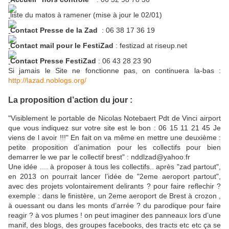
liste du matos à ramener (mise à jour le 02/01)
Contact Presse de la Zad
: 06 38 17 36 19
Contact mail pour le FestiZad
: festizad at riseup.net
Contact Presse FestiZad
: 06 43 28 23 90
Si jamais le Site ne fonctionne pas, on continuera la-bas :
http://lazad.noblogs.org/
La proposition d’action du jour :
"Visiblement le portable de Nicolas Notebaert Pdt de Vinci airport
que vous indiquez sur votre site est le bon : 06 15 11 21 45 Je
viens de l avoir !!!" En fait on va même en mettre une deuxième :
petite proposition d’animation pour les collectifs pour bien
demarrer le we par le collectif brest" : nddlzad@yahoo.fr
Une idée .... à proposer à tous les collectifs.. après "zad partout",
en 2013 on pourrait lancer l’idée de "2eme aeroport partout",
avec des projets volontairement delirants ? pour faire reflechir ?
exemple : dans le finistère, un 2eme aeroport de Brest à crozon ,
à ouessant ou dans les monts d’arrée ? du parodique pour faire
reagir ? à vos plumes ! on peut imaginer des panneaux lors d’une
manif, des blogs, des groupes facebooks, des tracts etc etc ça se