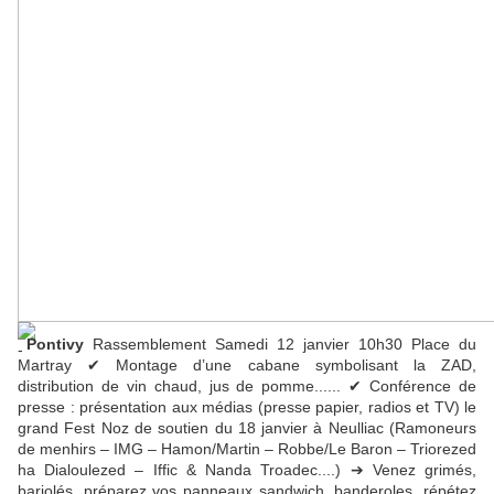
Pontivy
Rassemblement Samedi 12 janvier 10h30 Place du
Martray ✔ Montage d’une cabane symbolisant la ZAD,
distribution de vin chaud, jus de pomme...... ✔ Conférence de
presse : présentation aux médias (presse papier, radios et TV) le
grand Fest Noz de soutien du 18 janvier à Neulliac (Ramoneurs
de menhirs – IMG – Hamon/Martin – Robbe/Le Baron – Triorezed
ha Dialoulezed – Iffic & Nanda Troadec....) ➔ Venez grimés,
bariolés, préparez vos panneaux sandwich, banderoles, répétez