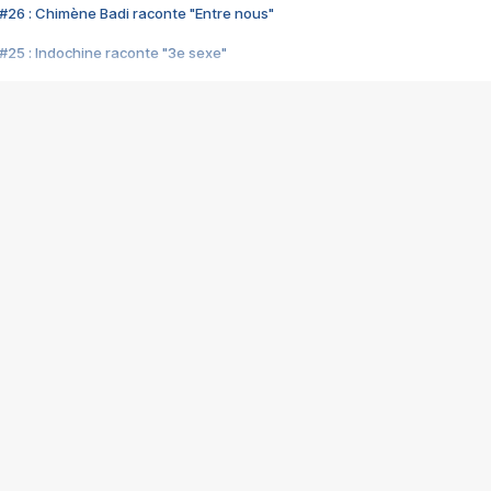
#26 : Chimène Badi raconte "Entre nous"
#25 : Indochine raconte "3e sexe"
#24 : Zaho raconte "C'est chelou"
#23 : Patrick Bruel raconte "Au café des délices"
#22 : Kyo raconte "Le chemin"
#21 : Nolwenn Leroy raconte "Cassé"
#20 : Patrick Hernandez raconte "Born to be alive"
#19 : Lorie raconte "Près de moi"
#18 : Michael Jones raconte "A nos actes manqués" (avec Jean-Jacque
#17 : Khaled raconte "Aïcha"
#16 : Corneille raconte "Parce qu'on vient de loin"
#15 : Indochine raconte "L'aventurier"
14 : Lorie raconte "Sur un air latino"