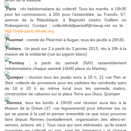
jardin de la villatiole
Paris
: rdv hebdomadaire du collectif. Tous les mardis, à 18h30
pour les commissions, à 20h pour l’assemblée, au Transfo, 57,
avenue de la République, à Bagnolet (metro Gallieni ou
Robespierre). Contact : collectifnddlparisidf@riseup.net ou là :
http://nddl-paris.effraie.org
Ploermel
: comité de Ploërmel à Augan, tous les jeudis à 20h30,
Poitiers
: Un jeudi sur 2 à partit du 3 janvier 2013, réu à 18h à la
maison de la solidarité (rue du pigeon blanc)
Pontivy
: à partir du samedi 26/01 rassemblement
hebdomadaire chaque samedi 15h00 place du Martray.
Quimper :
réunion tous les jeudis soirs à 18 h, 21 rue Pen ar
Steir. collecte de provisions pour les zadistes les vendredis soirs
de 18 à 20 h au même local tous les samedis matins,
construction de cabanes sur la place Terre aux Ducs, Quimper
Rennes
, tous les lundis à 19h30 une réunion aura lieu à la
Maison de la Grève (37, rue legraverend) pour informer sur ce
qui se passe à la zad et penser ensemble ce que nous pouvons
faire depuis Rennes (ravitaillement, organisation des allers-et-
venues, actions, etc.). Tous ceux qui sont intéressés, qu’ils soient
organisés en collectif ou pas, sont les bienvenus ! et chaque