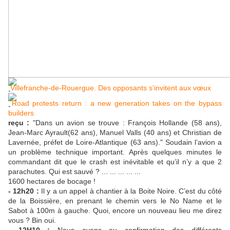
Villefranche-de-Rouergue. Des opposants s’invitent aux vœux
Road protests return : a new generation takes on the bypass
builders
reçu :
"Dans un avion se trouve : François Hollande (58 ans),
Jean-Marc Ayrault(62 ans), Manuel Valls (40 ans) et Christian de
Lavernée, préfet de Loire-Atlantique (63 ans)." Soudain l’avion a
un problème technique important. Après quelques minutes le
commandant dit que le crash est inévitable et qu’il n’y a que 2
parachutes. Qui est sauvé ? ... ... ... ... ...
1600 hectares de bocage !
- 12h20 :
Il y a un appel à chantier à la Boite Noire. C’est du côté
de la Boissière, en prenant le chemin vers le No Name et le
Sabot à 100m à gauche. Quoi, encore un nouveau lieu me direz
vous ? Bin oui.
- 12H10 :
Nous avons eu confirmation des différents