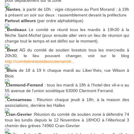
pour déplacement sur la zone
Nantes
, à partir de 10h : vigie citoyenne au Pont Morand ; à 19h
à présent un soir sur deux : rassemblement devant la préfecture
Partout ailleurs
(par ordre alphabétique)
Bordeaux
Le comité se réunit tous les mardis à 19h30 à la
flèche Saint-Michel (pour ensuite aller vers un lieu de réunion qui
change tout le temps et est défini sur le moment).
Brest
AG du comité de soutien brestois tous les mercredis à
20h30, le lieu pouvant changer, voir sur le blog
http://comitebrestoisdesoutienanotr...
Blois
de 18 à 19 h chaque mardi au Liber’thés, rue Wilson à
Blois
Clermond-Ferrand
: tous les mardi à 18h à l’hotel des vil-e-s au
55 avenue de l’union soviétique 63000 Clermont Ferrand.
Concarneau
: Réunion chaque jeudi à 18h, à la maison des
associations, derrière les Halles
Cran-Gevrier
:Réunion du comité de soutien zone à défendre 74
tous les lundis depuis le 12 Novembre à 18HOO à l’Alterlocal 3
chemin des grèves 74960 Cran-Gevrier