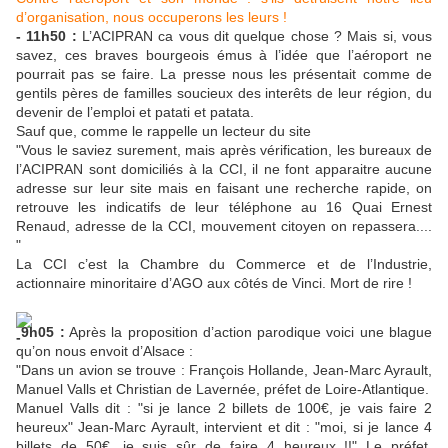
d’organisation, nous occuperons les leurs !
- 11h50 :
L’ACIPRAN ca vous dit quelque chose ? Mais si, vous
savez, ces braves bourgeois émus à l’idée que l’aéroport ne
pourrait pas se faire. La presse nous les présentait comme de
gentils pères de familles soucieux des interêts de leur région, du
devenir de l’emploi et patati et patata.
Sauf que, comme le rappelle un lecteur du site
"Vous le saviez surement, mais après vérification, les bureaux de
l’ACIPRAN sont domiciliés à la CCI, il ne font apparaitre aucune
adresse sur leur site mais en faisant une recherche rapide, on
retrouve les indicatifs de leur téléphone au 16 Quai Ernest
Renaud, adresse de la CCI, mouvement citoyen on repassera....
"
La CCI c’est la Chambre du Commerce et de l’Industrie,
actionnaire minoritaire d’AGO aux côtés de Vinci. Mort de rire !
9h05 :
Après la proposition d’action parodique voici une blague
qu’on nous envoit d’Alsace :
"Dans un avion se trouve : François Hollande, Jean-Marc Ayrault,
Manuel Valls et Christian de Lavernée, préfet de Loire-Atlantique.
Manuel Valls dit : "si je lance 2 billets de 100€, je vais faire 2
heureux" Jean-Marc Ayrault, intervient et dit : "moi, si je lance 4
billets de 50€, je suis sûr de faire 4 heureux !!" Le préfet,