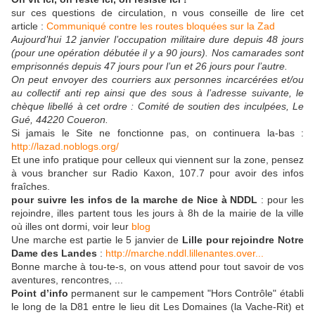
sur ces questions de circulation, n vous conseille de lire cet
article :
Communiqué contre les routes bloquées sur la Zad
Aujourd’hui 12 janvier l’occupation militaire dure depuis 48 jours
(pour une opération débutée il y a 90 jours). Nos camarades sont
emprisonnés depuis 47 jours pour l’un et 26 jours pour l’autre.
On peut envoyer des courriers aux personnes incarcérées et/ou
au collectif anti rep ainsi que des sous à l’adresse suivante, le
chèque libellé à cet ordre : Comité de soutien des inculpées, Le
Gué, 44220 Coueron.
Si jamais le Site ne fonctionne pas, on continuera la-bas :
http://lazad.noblogs.org/
Et une info pratique pour celleux qui viennent sur la zone, pensez
à vous brancher sur Radio Kaxon, 107.7 pour avoir des infos
fraîches.
pour suivre les infos de la marche de Nice à NDDL
: pour les
rejoindre, illes partent tous les jours à 8h de la mairie de la ville
où illes ont dormi, voir leur
blog
Une marche est partie le 5 janvier de
Lille pour rejoindre Notre
Dame des Landes
:
http://marche.nddl.lillenantes.over...
Bonne marche à tou-te-s, on vous attend pour tout savoir de vos
aventures, rencontres, ...
Point d’info
permanent sur le campement "Hors Contrôle" établi
le long de la D81 entre le lieu dit Les Domaines (la Vache-Rit) et