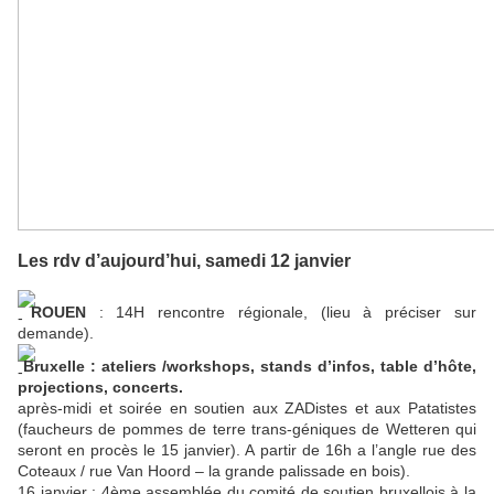
Les rdv d’aujourd’hui, samedi 12 janvier
ROUEN
: 14H rencontre régionale, (lieu à préciser sur
demande).
Bruxelle : ateliers /workshops, stands d’infos, table d’hôte,
projections, concerts.
après-midi et soirée en soutien aux ZADistes et aux Patatistes
(faucheurs de pommes de terre trans-géniques de Wetteren qui
seront en procès le 15 janvier). A partir de 16h a l’angle rue des
Coteaux / rue Van Hoord – la grande palissade en bois).
16 janvier : 4ème assemblée du comité de soutien bruxellois à la