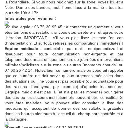
la Rolandière. Si vous nous rejoignez sur la zone, voyez ici. et à
Notre-Dame-des-Landes, mobilhome face à la mairie : tous les
jours de 10h à 17h
Infos utiles pour venir ici :
équipe legale : 06 75 30 95 45 : à contacter uniquement si vous
êtes témoins d’arrestation, si vous êtes arrêté-e-s, et après votre
libération IMPORTANT : s’il vous plait lisez le texte "en cas
d’interpellation" Et surtout, refusez les comparutions immédiates !
Equipe médicale :
contactable par mail : equipemediczad at
riseup.net pour toute communication non-urgente et par
téléphone désormais uniquement lors de journées d’interventions
militaires/policières sur la zone ou autres "moments chauds" au
07 60 26 42 14. Notez bien ce numéro mais on voudrait rappeler
que ce numéro ne doit servir qu’aux urgences médicales dans
des situations où il ne vous est pas possible (ou souhaitable pour
des raisons d’anonymat par exemple) d’appeler les secours.
L’équipe médic n’est pas là (et n’a pas les moyens) pour gérer
des cas où les secours institutionnels peuvent être consultés. Si
vous êtes malades, vous pouvez aller consulter la liste des
médecins qui acceptent de donner des consultations gratuites
dans les bourgs alentours à l’accueil du champ hors contrôle et à
la châtaigne.
Accueil "hors contrôle"
: 06 32 98 78 36