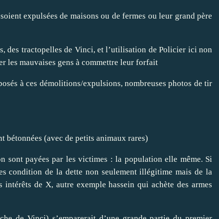
 soient expulsées de maisons ou de fermes ou leur grand père
 des tractopelles de Vinci, et l’utilisation de Policier ici non
er les mauvaises gens à commettre leur forfait
opposés à ces démolitions/expulsions, nombreuses photos de tir
 bétonnées (avec de petits animaux rares)
on sont payées par les victimes : la population elle même. Si
es condition de la dette non seulement illégitime mais de la
es intérêts de X, autre exemple hassein qui achète des armes
nche de Vinci) s’emparerait d’une grande partie du premier