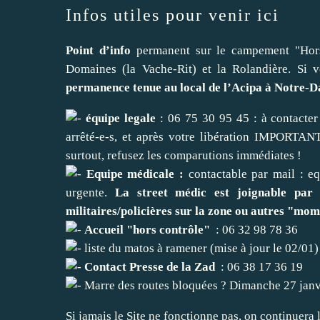
Infos utiles pour venir ici
Point d’info
permanent sur le campement "Hors 
Domaines (la Vache-Rit) et la Rolandière. Si v
permanence tenue au local de l’Acipa à Notre-Da
équipe legale
: 06 75 30 95 45 : à contacter 
arrêté-e-s, et après votre libération IMPORTANT 
surtout, refusez les comparutions immédiates !
Equipe médicale :
contactable par mail : e
urgente.
La street médic est joignable par 
militaires/policières sur la zone ou autres "mo
Accueil "hors contrôle"
: 06 32 98 78 36
liste du matos à ramener (mise à jour le 02/01)
Contact Presse de la Zad
: 06 38 17 36 19
Marre des routes bloquées ? Dimanche 27 janv
Si jamais le Site ne fonctionne pas, on continuera 