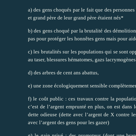
a) des gens choqués par le fait que des personnes
et grand père de leur grand père étaient nés*
b) des gens choqué par la brutalité des démolitions,
pas pour protéger les honnêtes gens mais pour aid
c) les brutalités sur les populations qui se sont 
au taser, blessures hématomes, gazs lacrymogènes
d) des arbres de cent ans abattus,
e) une zone écologiquement sensible complètement
f) le coût public : ces travaux contre la populati
c’est de l’argent emprunté en plus, on est dans l
dette odieuse (dette avec l’argent de X contre l
avec l’argent des gens pour les gazer)
g) le gain privé : des promoteur (dont une bra