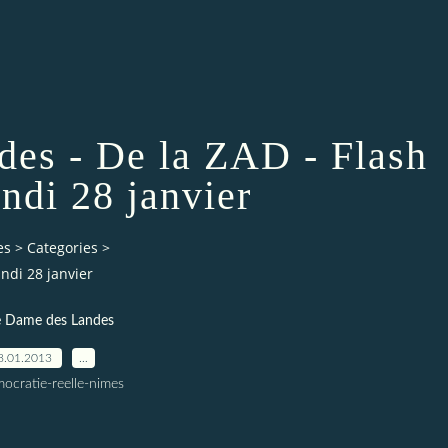
des - De la ZAD - Flash
undi 28 janvier
es
>
Categories
>
ndi 28 janvier
 Dame des Landes
8.01.2013
…
ocratie-reelle-nimes