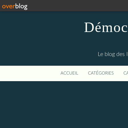
Démocr
Le blog des 
ACCUEIL
CATÉGORIES
C