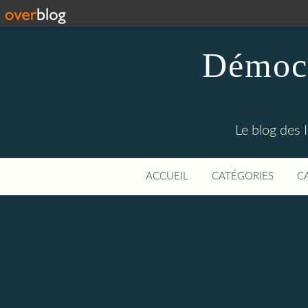
Démocr
Le blog des 
ACCUEIL
CATÉGORIES
C