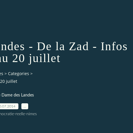
des - De la Zad - Infos
u 20 juillet
es
>
Categories
>
0 juillet
 Dame des Landes
0.07.2014
…
ocratie-reelle-nimes