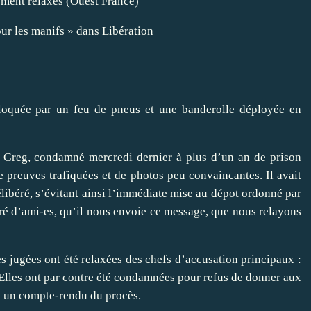
lement relaxés
(Ouest France)
our les manifs »
dans Libération
loquée par un feu de pneus et une banderolle déployée en
e Greg
, condamné mercredi dernier à plus d’un an de prison
de preuves trafiquées et de photos peu convaincantes. Il avait
élibéré, s’évitant ainsi l’immédiate mise au dépot ordonné par
ré d’ami-es, qu’il nous envoie ce message, que nous relayons
 jugées ont été relaxées des chefs d’accusation principaux :
. Elles ont par contre été condamnées pour refus de donner aux
e un
compte-rendu
du procès.