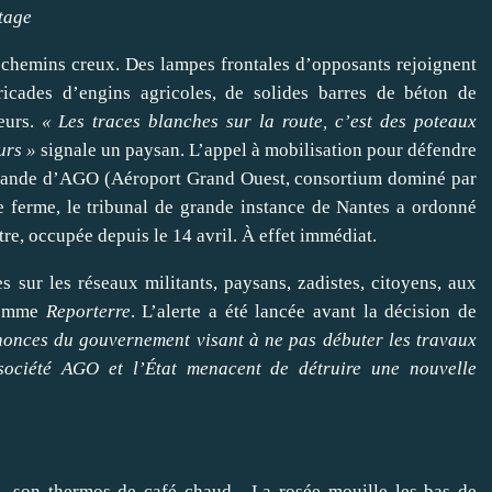
rtage
s chemins creux. Des lampes frontales d’opposants rejoignent
ricades d’engins agricoles, de solides barres de béton de
teurs.
« Les traces blanches sur la route, c’est des poteaux
urs »
signale un paysan. L’appel à mobilisation pour défendre
demande d’AGO (Aéroport Grand Ouest, consortium dominé par
tte ferme, le tribunal de grande instance de Nantes a ordonné
tre, occupée depuis le 14 avril. À effet immédiat.
s sur les réseaux militants, paysans, zadistes, citoyens, aux
 comme
Reporterre
. L’alerte a été lancée avant la décision de
nonces du gouvernement visant à ne pas débuter les travaux
 société AGO et l’État menacent de détruire une nouvelle
e, son thermos de café chaud... La rosée mouille les bas de