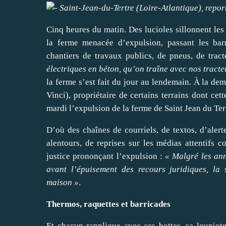
Saint-Jean-du-Tertre (Loire-Atlantique), repo
Cinq heures du matin. Des lucioles sillonnent le
la ferme menacée d’expulsion, passant les bar
chantiers de travaux publics, de pneus, de trac
électriques en béton, qu’on traîne avec nos tracte
la ferme s’est fait du jour au lendemain. À la 
Vinci), propriétaire de certains terrains dont ce
mardi l’expulsion de la ferme de Saint Jean du Ter
D’où des chaînes de courriels, de textos, d’alerte
alentours, de reprises sur les médias attentifs
justice prononçant l’expulsion :
« Malgré les an
avant l’épuisement des recours juridiques, la
maison »
.
Thermos, raquettes et barricades
Et chacun rapplique avec ses bottes, sa loupiot