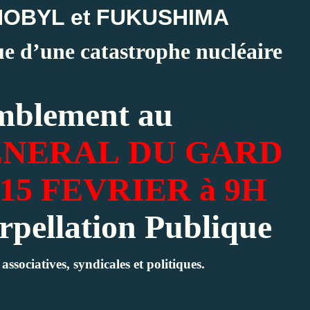
OBYL et
FUKUSHIMA
ue d’une catastrophe nucléaire
mblement
au
ENERAL
DU
GARD
15
FEVRIER
à 9H
rpellation Publique
 associatives, syndicales et politiques.