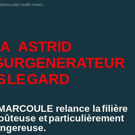
democratie-reelle-nimes
A
ASTRID
SURGENERATEUR
S
LE
GARD
 MARCOULE relance la
filière
 coûteuse et
particulièrement
ngereuse.