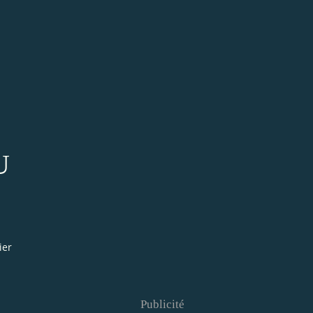
U
ier
Publicité