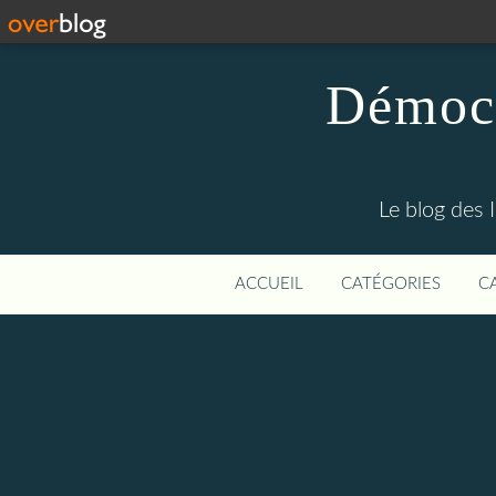
Démocr
Le blog des 
ACCUEIL
CATÉGORIES
C