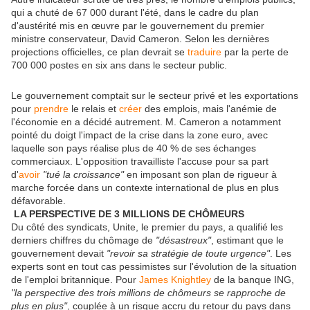
qui a chuté de 67 000 durant l'été, dans le cadre du plan
d'austérité mis en œuvre par le gouvernement du premier
ministre conservateur, David Cameron. Selon les dernières
projections officielles, ce plan devrait se
traduire
par la perte de
700 000 postes en six ans dans le secteur public.
Le gouvernement comptait sur le secteur privé et les exportations
pour
prendre
le relais et
créer
des emplois, mais l'anémie de
l'économie en a décidé autrement. M. Cameron a notamment
pointé du doigt l'impact de la crise dans la zone euro, avec
laquelle son pays réalise plus de 40 % de ses échanges
commerciaux. L'opposition travailliste l'accuse pour sa part
d'
avoir
"tué la croissance"
en imposant son plan de rigueur à
marche forcée dans un contexte international de plus en plus
défavorable.
LA PERSPECTIVE DE 3 MILLIONS DE CHÔMEURS
Du côté des syndicats, Unite, le premier du pays, a qualifié les
derniers chiffres du chômage de
"désastreux"
, estimant que le
gouvernement devait
"revoir sa stratégie de toute urgence"
. Les
experts sont en tout cas pessimistes sur l'évolution de la situation
de l'emploi britannique. Pour
James Knightley
de la banque ING,
"la perspective des trois millions de chômeurs se rapproche de
plus en plus"
, couplée à un risque accru du retour du pays dans