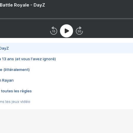
 Battle Royale - DayZ
 DayZ
 a 13 ans (et vous l'avez ignoré)
e (littéralement)
im Rayan
 toutes les règles
s les jeux vidéo
us choquant de Rockstar ? - Le scandale BULLY
e plus moche de Steam