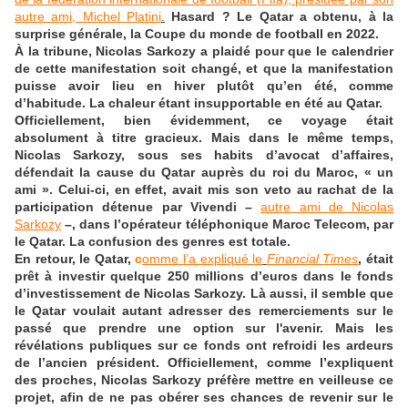
autre ami, Michel Platini
.
Hasard ? Le Qatar a obtenu, à la
surprise générale, la Coupe du monde de football en 2022.
À la tribune, Nicolas Sarkozy a plaidé pour que le calendrier
de cette manifestation soit changé, et que la manifestation
puisse avoir lieu en hiver plutôt qu’en été, comme
d’habitude. La chaleur étant insupportable en été au Qatar.
Officiellement, bien évidemment, ce voyage était
absolument à titre gracieux. Mais dans le même temps,
Nicolas Sarkozy, sous ses habits d’avocat d’affaires,
défendait la cause du Qatar auprès du roi du Maroc, « un
ami ». Celui-ci, en effet, avait mis son veto au rachat de la
participation détenue par Vivendi –
autre ami de Nicolas
Sarkozy
–, dans l’opérateur téléphonique Maroc Telecom, par
le Qatar. La confusion des genres est totale.
En retour, le Qatar,
c
omme l’a expliqué le
Financial Times
, était
prêt à investir quelque 250 millions d’euros dans le fonds
d’investissement de Nicolas Sarkozy. Là aussi, il semble que
le Qatar voulait autant adresser des remerciements sur le
passé que prendre une option sur l'avenir. Mais les
révélations publiques sur ce fonds ont refroidi les ardeurs
de l’ancien président. Officiellement, comme l’expliquent
des proches, Nicolas Sarkozy préfère mettre en veilleuse ce
projet, afin de ne pas obérer ses chances de revenir sur le