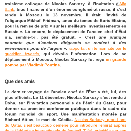
troisième colloque de Nicolas Sarkozy. À l’invitation
d’
Alfa
Bank
,
bras financier d’un énorme conglomérat russe, il s’est
rendu à Moscou le 13 novembre. Il était l’invité de
l’oligarque Mikhaïl Fridman, lancé du temps de Boris Eltsine,
pour la remise de prix « sur les meilleurs investissements en
Russie ». Là encore, le déplacement de l’ancien chef d’État
n’a, semble-t-il, pas été gratuit.
« C’est une pratique
courante que d’anciens dirigeants se rendent à des
événements pour de l’argent »
,
rapportait un témoin cité par le
quotidien
Izvestia
,
qui dévoila l’information. Lors de ce
déplacement à Moscou, Nicolas Sarkozy fut reçu
en grande
pompe par Vladimir Poutine
.
Que des amis
Le dernier voyage de l’ancien chef de l’État a été, lui, des
plus officiels. Le 11 décembre, Nicolas Sarkozy s’est rendu à
Doha, sur l’invitation personnelle de l’émir du Qatar, pour
donner sa première conférence publique dans le cadre du
forum mondial du sport. Une manifestation montée par
Richard Attias, le mari de Cécilia.
Nicolas Sarkozy, grand ami
du Qatar, s’est beaucoup démené pour introduire l’émirat auprès
de la fédération internationale de football (Fifa), présidée par son