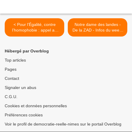
< Pour l’Égalité, contre
Notre dame des landes -
l’homophobie : appel au
De la ZAD - Infos du week-
rassemblement dimanche
end des 20 et 21 avril >
21 avril à Bastille
Hébergé par Overblog
Top articles
Pages
Contact
Signaler un abus
C.G.U.
Cookies et données personnelles
Préférences cookies
Voir le profil de democratie-reelle-nimes sur le portail Overblog