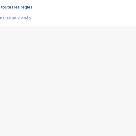
 toutes les règles
s les jeux vidéo
us choquant de Rockstar ? - Le scandale BULLY
e plus moche de Steam
du RÊVE tourne au CAUCHEMAR
pendant 8 heures
it… à tort
umiliés par un jeu vidéo
ire - Final Fantasy 8
ti un empire - Age of Empires
story DOFUS
tard, il crée l'un des pires jeux de tous les temps, MindsEye.