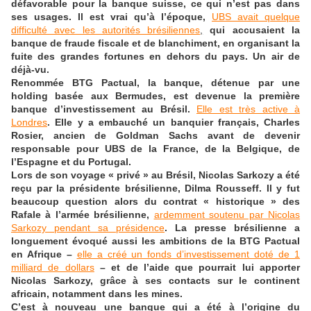
défavorable pour la banque suisse, ce qui n’est pas dans
ses usages. Il est vrai qu’à l’époque,
UBS avait quelque
difficulté avec les autorités brésiliennes
,
qui accusaient la
banque de fraude fiscale et de blanchiment, en organisant la
fuite des grandes fortunes en dehors du pays. Un air de
déjà-vu.
Renommée BTG Pactual, la banque, détenue par une
holding basée aux Bermudes, est devenue la première
banque d’investissement au Brésil.
Elle est très active à
Londres
. Elle y a embauché un banquier français, Charles
Rosier, ancien de Goldman Sachs avant de devenir
responsable pour UBS de la France, de la Belgique, de
l’Espagne et du Portugal.
Lors de son voyage « privé » au Brésil, Nicolas Sarkozy a été
reçu par la présidente brésilienne, Dilma Rousseff. Il y fut
beaucoup question alors du contrat « historique » des
Rafale à l’armée brésilienne,
ardemment soutenu par Nicolas
Sarkozy pendant sa présidence
. La presse brésilienne a
longuement évoqué aussi les ambitions de la BTG Pactual
en Afrique –
elle a créé un fonds d’investissement doté de 1
milliard de dollars
– et de l’aide que pourrait lui apporter
Nicolas Sarkozy, grâce à ses contacts sur le continent
africain, notamment dans les mines.
C’est à nouveau une banque qui a été à l’origine du